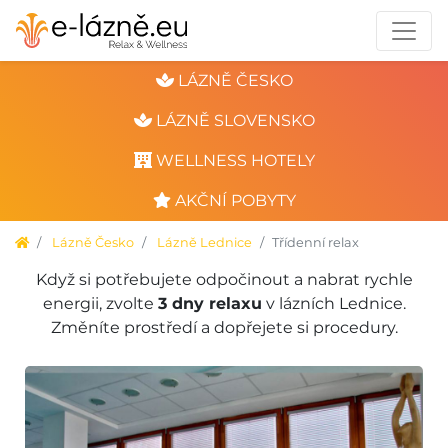
LÁZNĚ ČESKO
LÁZNĚ SLOVENSKO
WELLNESS HOTELY
AKČNÍ POBYTY
Lázně Česko
Lázně Lednice
Třídenní relax
Když si potřebujete odpočinout a nabrat rychle
energii, zvolte
3 dny relaxu
v lázních Lednice.
Změníte prostředí a dopřejete si procedury.