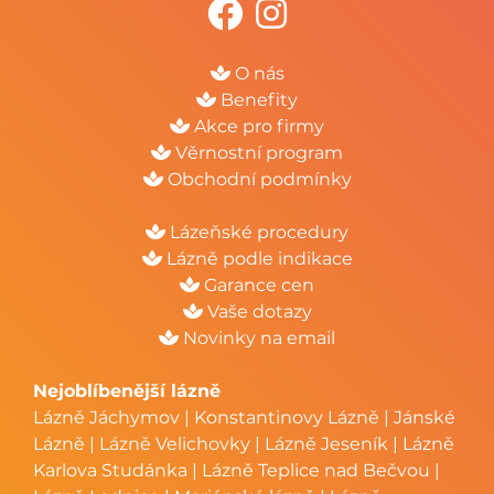
O nás
Benefity
Akce pro firmy
Věrnostní program
Obchodní podmínky
Lázeňské procedury
Lázně podle indikace
Garance cen
Vaše dotazy
Novinky na email
Nejoblíbenější lázně
Lázně Jáchymov
|
Konstantinovy Lázně
|
Jánské
Lázně
|
Lázně Velichovky
|
Lázně Jeseník
|
Lázně
Karlova Studánka
|
Lázně Teplice nad Bečvou
|