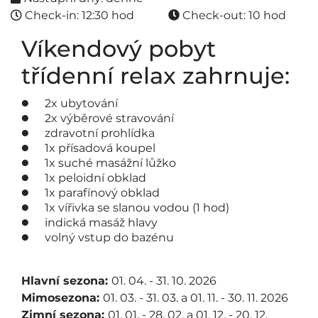
Check-in: 12:30 hod
Check-out: 10 hod
Víkendový pobyt
třídenní relax zahrnuje:
2x ubytování
2x výběrové stravování
zdravotní prohlídka
1x přísadová koupel
1x suché masážní lůžko
1x peloidní obklad
1x parafínový obklad
1x vířivka se slanou vodou (1 hod)
indická masáž hlavy
volný vstup do bazénu
Hlavní sezona:
01. 04. - 31. 10. 2026
Mimosezona:
01. 03. - 31. 03. a 01. 11. - 30. 11. 2026
Zimní sezona:
01. 01. - 28. 02. a 01. 12. - 20. 12.