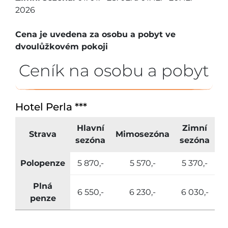
2026
Cena je uvedena za osobu a pobyt ve
dvoulůžkovém pokoji
Ceník na osobu a pobyt
Hotel Perla ***
Hlavní
Zimní
Strava
Mimosezóna
sezóna
sezóna
Polopenze
5 870,-
5 570,-
5 370,-
Plná
6 550,-
6 230,-
6 030,-
penze