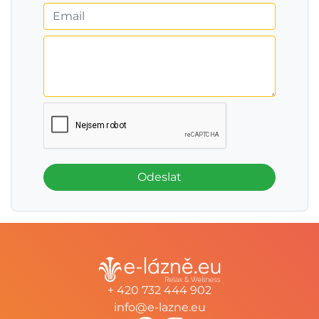
Odeslat
+ 420 732 444 902
info@e-lazne.eu