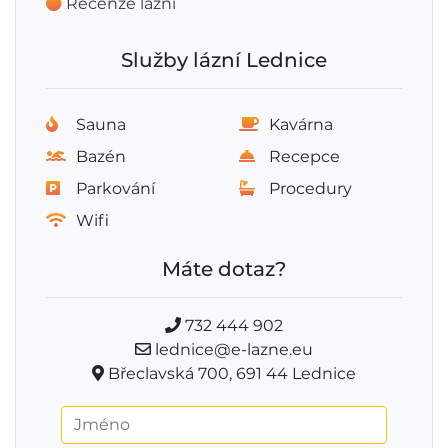
Recenze lázní
Služby lázní Lednice
Sauna
Kavárna
Bazén
Recepce
Parkování
Procedury
Wifi
Máte dotaz?
732 444 902
lednice@e-lazne.eu
Břeclavská 700, 691 44 Lednice