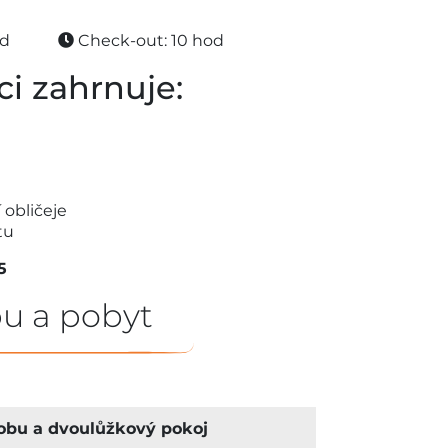
od
Check-out: 10 hod
ci zahrnuje:
 obličeje
tu
5
u a pobyt
obu a dvoulůžkový pokoj