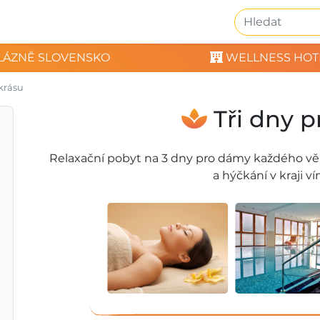
LÁZNĚ SLOVENSKO
WELLNESS HOT
 krásu
Tři dny p
Relaxační pobyt na 3 dny pro dámy každého věku
a hýčkání v kraji ví