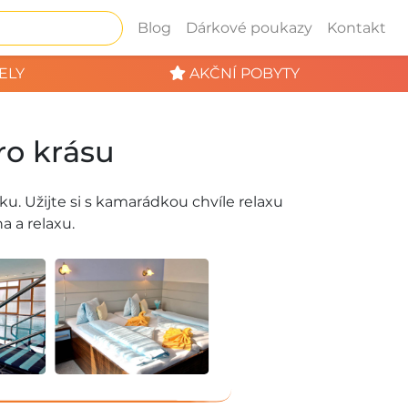
Blog
Dárkové poukazy
Kontakt
ELY
AKČNÍ POBYTY
ro krásu
. Užijte si s kamarádkou chvíle relaxu
na a relaxu.