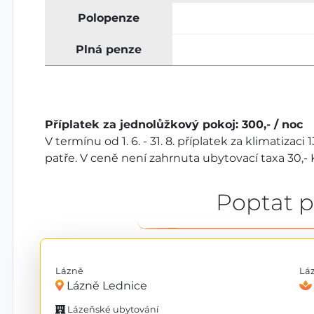
Polopenze
Plná penze
Příplatek za jednolůžkový pokoj: 300,- / noc
V termínu od 1. 6. - 31. 8. příplatek za klimatizac
patře. V ceně není zahrnuta ubytovací taxa 30,- 
Poptat 
Lázně
Lá
Lázně Lednice
Lázeňské ubytování