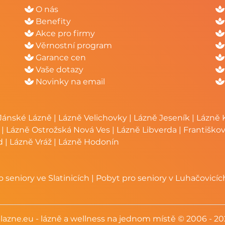
O nás
Benefity
Akce pro firmy
Věrnostní program
Garance cen
Vaše dotazy
Novinky na email
Jánské Lázně
|
Lázně Velichovky
|
Lázně Jeseník
|
Lázně 
|
Lázně Ostrožská Nová Ves
|
Lázně Libverda
|
Františko
d
|
Lázně Vráž
|
Lázně Hodonín
 seniory ve Slatinicích
|
Pobyt pro seniory v Luhačovicíc
lazne.eu - lázně a wellness na jednom místě © 2006 - 2