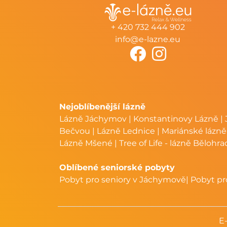
+ 420 732 444 902
info@e-lazne.eu
Nejoblíbenější lázně
Lázně Jáchymov
|
Konstantinovy Lázně
|
Bečvou
|
Lázně Lednice
|
Mariánské lázně
Lázně Mšené
|
Tree of Life - lázně Bělohra
Oblíbené seniorské pobyty
Pobyt pro seniory v Jáchymově
|
Pobyt pro
E-