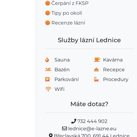
Čerpání z FKSP
Tipy po okolí
Recenze lázní
Služby lázní Lednice
Sauna
Kavárna
Bazén
Recepce
Parkování
Procedury
Wifi
Máte dotaz?
732 444 902
lednice@e-lazne.eu
Břeclavská 700, 691 44 Lednice