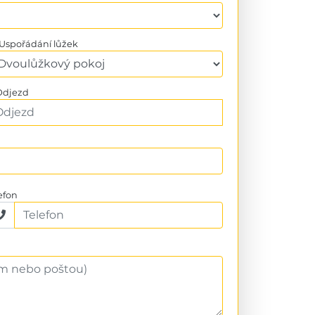
Uspořádání lůžek
djezd
efon