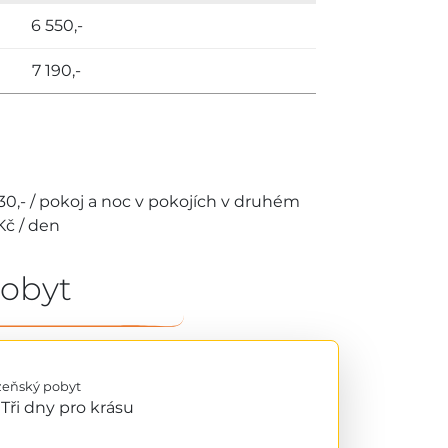
6 550,-
7 190,-
i 130,- / pokoj a noc v pokojích v druhém
Kč / den
pobyt
zeňský pobyt
Tři dny pro krásu