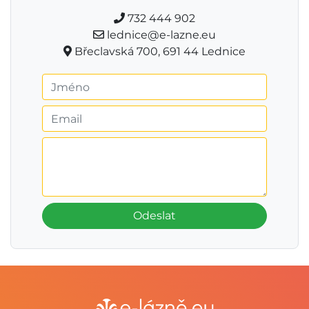
732 444 902
lednice@e-lazne.eu
Břeclavská 700, 691 44 Lednice
Odeslat