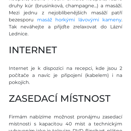
druhy kúr (brusinková, champagne...) a masáží.
Mezi jednu z nejoblíbenějších masáží patří
bezesporu
masáž horkými lávovými kameny
.
Tak neváhejte a přijďte zrelaxovat do Lázní
Lednice.
INTERNET
Internet je k dispozici na recepci, kde jsou 2
počítače a navíc je připojení (kabelem) i na
pokojích.
ZASEDACÍ MÍSTNOST
Firmám nabízíme možnost pronájmu zasedací
místnosti s kapacitou 40 míst a technickým
vybavením jako je televize, DVD, flipchart, plátno