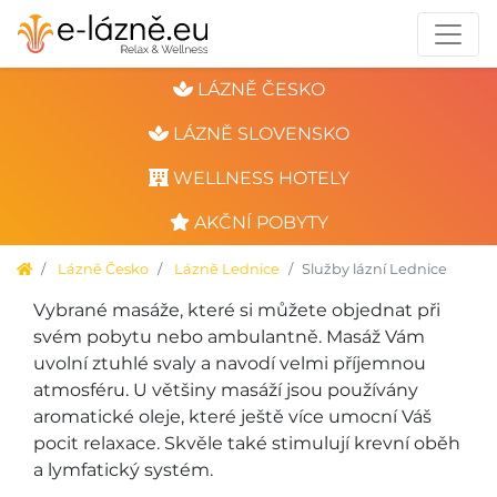
LÁZNĚ ČESKO
LÁZNĚ SLOVENSKO
WELLNESS HOTELY
AKČNÍ POBYTY
Lázně Česko
Lázně Lednice
Služby lázní Lednice
Vybrané masáže, které si můžete objednat při
svém pobytu nebo ambulantně. Masáž Vám
uvolní ztuhlé svaly a navodí velmi příjemnou
atmosféru. U většiny masáží jsou používány
aromatické oleje, které ještě více umocní Váš
pocit relaxace. Skvěle také stimulují krevní oběh
a lymfatický systém.