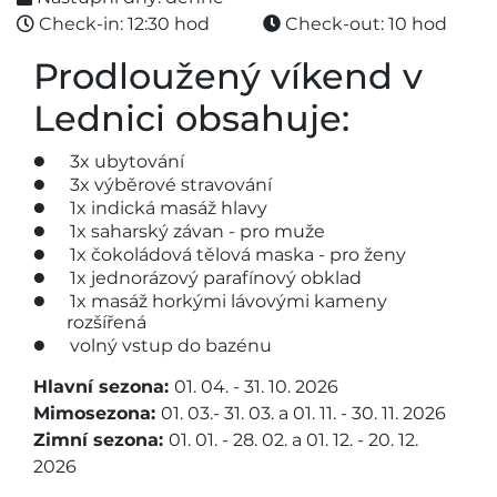
Check-in: 12:30 hod
Check-out: 10 hod
Prodloužený víkend v
Lednici obsahuje:
3x ubytování
3x výběrové stravování
1x indická masáž hlavy
1x saharský závan - pro muže
1x čokoládová tělová maska - pro ženy
1x jednorázový parafínový obklad
1x masáž horkými lávovými kameny
rozšířená
volný vstup do bazénu
Hlavní sezona:
01. 04. - 31. 10. 2026
Mimosezona:
01. 03.- 31. 03. a 01. 11. - 30. 11. 2026
Zimní sezona:
01. 01. - 28. 02. a 01. 12. - 20. 12.
2026