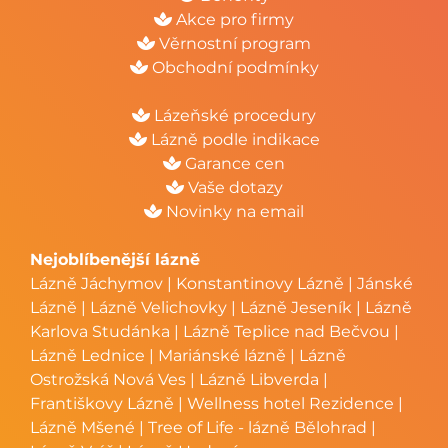
Akce pro firmy
Věrnostní program
Obchodní podmínky
Lázeňské procedury
Lázně podle indikace
Garance cen
Vaše dotazy
Novinky na email
Nejoblíbenější lázně
Lázně Jáchymov
|
Konstantinovy Lázně
|
Jánské
Lázně
|
Lázně Velichovky
|
Lázně Jeseník
|
Lázně
Karlova Studánka
|
Lázně Teplice nad Bečvou
|
Lázně Lednice
|
Mariánské lázně
|
Lázně
Ostrožská Nová Ves
|
Lázně Libverda
|
Františkovy Lázně
|
Wellness hotel Rezidence
|
Lázně Mšené
|
Tree of Life - lázně Bělohrad
|