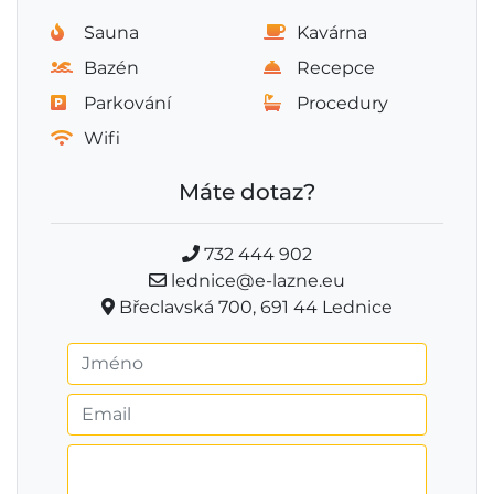
Sauna
Kavárna
Bazén
Recepce
Parkování
Procedury
Wifi
Máte dotaz?
732 444 902
lednice@e-lazne.eu
Břeclavská 700, 691 44 Lednice