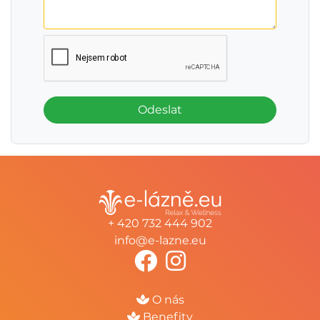
Odeslat
+ 420 732 444 902
info@e-lazne.eu
O nás
Benefity