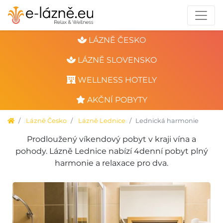
LÁZNĚ ČESKO
LÁZNĚ SLOVENSKO
WELLNESS HOTELY
AKČNÍ POBYTY
Lázně Česko
Lázně Lednice
Lednická harmonie
Prodloužený víkendový pobyt v kraji vína a
pohody. Lázně Lednice nabízí 4denní pobyt plný
harmonie a relaxace pro dva.