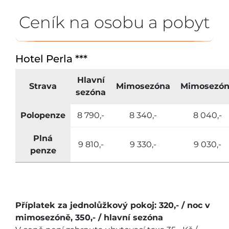
Ceník na osobu a pobyt
Hotel Perla ***
Hlavní
Strava
Mimosezóna
Mimosezó
sezóna
Polopenze
8 790,-
8 340,-
8 040,-
Plná
9 810,-
9 330,-
9 030,-
penze
Příplatek za jednolůžkový pokoj: 320,- / noc v
mimosezóně, 350,- / hlavní sezóna