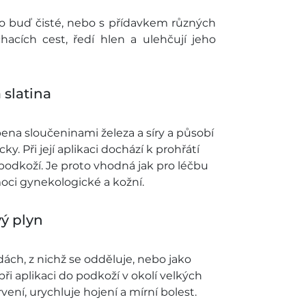
 to buď čisté, nebo s přídavkem různých
chacích cest, ředí hlen a ulehčují jeho
 slatina
ena sloučeninami železa a síry a působí
 Při její aplikaci dochází k prohřátí
podkoží. Je proto vhodná jak pro léčbu
oci gynekologické a kožní.
vý plyn
dách, z nichž se odděluje, nebo jako
ři aplikaci do podkoží v okolí velkých
ení, urychluje hojení a mírní bolest.