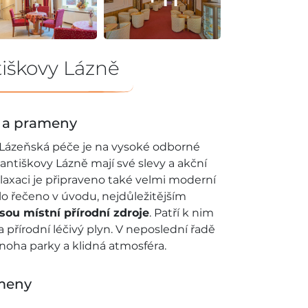
tiškovy Lázně
e a prameny
e. Lázeňská péče je na vysoké odborné
antiškovy Lázně mají své slevy a akční
elaxaci je připraveno také velmi moderní
lo řečeno v úvodu, nejdůležitějším
jsou místní přírodní zdroje
. Patří k nim
a přírodní léčivý plyn. V neposlední řadě
 mnoha parky a klidná atmosféra.
ameny