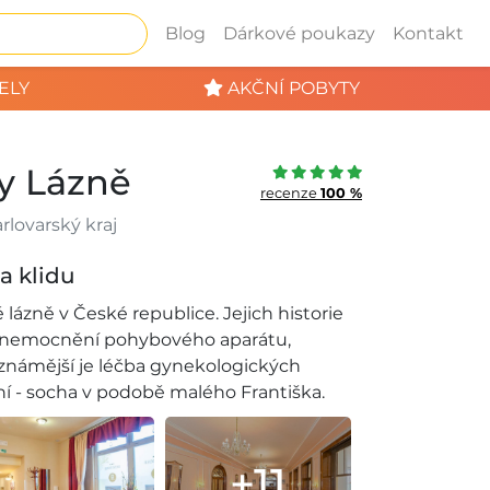
Blog
Dárkové poukazy
Kontakt
ELY
AKČNÍ POBYTY
y Lázně
recenze
100 %
rlovarský kraj
 a klidu
lázně v České republice. Jejich historie
čí onemocnění pohybového aparátu,
známější je léčba gynekologických
í - socha v podobě malého Františka.
+11