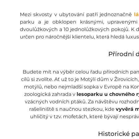
Mezi skvosty v ubytování patří jednoznačně
l
parku a je obklopen krásnými, upravenými 
dvoulůžkových a 10 jednolůžkových pokojů. K di
určen pro náročnější klientelu, která hledá luxus
Přírodní 
Budete mít na výběr celou řadu přírodních pamě
cílů si zvolíte. Ať už to je Motýlí dům v Žirovi
motýlů, nebo nejmladší sopka v Evropě na Kom
zoologická zahrada v
lesoparku u chovného 
vzácných vodních ptáků. Za návštěvu rozhodn
rašeliniště s naučnou stezkou, kde
vyvěrá 
uhličitý v tzv. mofetách, které bývají nesp
Historické p