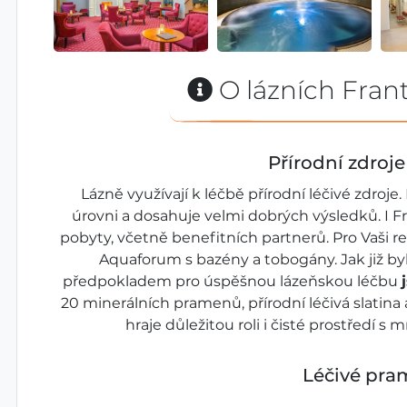
O lázních Fran
Přírodní zdroj
Lázně využívají k léčbě přírodní léčivé zdroj
úrovni a dosahuje velmi dobrých výsledků. I Fr
pobyty, včetně benefitních partnerů. Pro Vaši r
Aquaforum s bazény a tobogány. Jak již by
předpokladem pro úspěšnou lázeňskou léčbu
20 minerálních pramenů, přírodní léčivá slatina 
hraje důležitou roli i čisté prostředí s
Léčivé pr