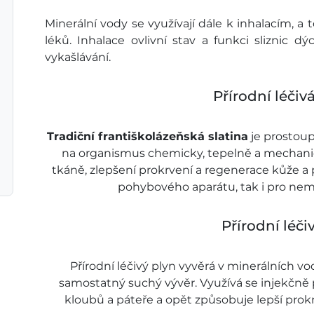
Minerální vody se využívají dále k inhalacím, a
léků. Inhalace ovlivní stav a funkci sliznic dý
vykašlávání.
Přírodní léčivá
Tradiční františkolázeňská slatina
je prostoup
na organismus chemicky, tepelně a mechanicky.
tkáně, zlepšení prokrvení a regenerace kůže a 
pohybového aparátu, tak i pro nem
Přírodní léči
Přírodní léčivý plyn vyvěrá v minerálních vo
samostatný suchý vývěr. Využívá se injekčně p
kloubů a páteře a opět způsobuje lepší prokrv