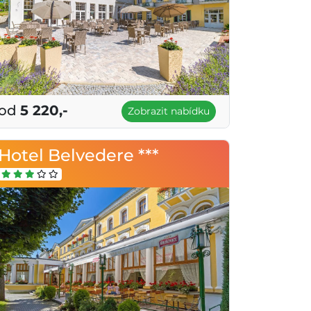
od
5 220,-
Zobrazit nabídku
Hotel Belvedere ***