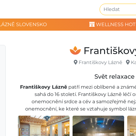
LÁZNĚ SLOVENSKO
WELLNESS HOT
Františkov
Františkovy Lázně
Ka
Svět relaxace
Františkovy Lázně
patří mezi oblíbené a známé 
sahá do 16 století. Františkovy Lázně lé
onemocnění srdce a cév a samozřejmě nej
onemocnění, ke které se vztahuje symbol lázn