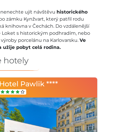
ě nenechte ujít návštěvu
historického
o zámku Kynžvart, který patřil rodu
cká knihovna v Čechách. Do vzdálenější
 je Loket s historickým podhradím, nebo
 výroby porcelánu na Karlovarsku.
Ve
 užije pobyt celá rodina.
 hotely
Hotel Pawlik ****