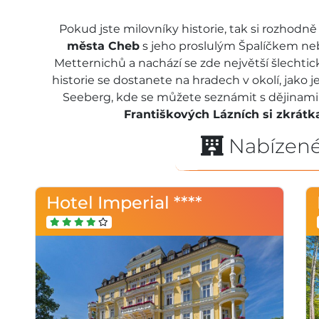
Pokud jste milovníky historie, tak si rozhodn
města Cheb
s jeho proslulým Špalíčkem neb
Metternichů a nachází se zde největší šlechti
historie se dostanete na hradech v okolí, jako
Seeberg, kde se můžete seznámit s dějinami
Františkových Lázních si zkrátka
Nabízené
Hotel Imperial ****