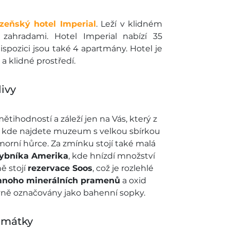
ázeňský hotel Imperial
. Leží v klidném
zahradami. Hotel Imperial nabízí 35
spozici jsou také 4 apartmány. Hotel je
 a klidné prostředí.
divy
tihodností a záleží jen na Vás, který z
cích, kde najdete muzeum s velkou sbírkou
orní hůrce. Za zmínku stojí také malá
rybníka Amerika
, kde hnízdí množství
ě stojí
rezervace Soos
, což je rozlehlé
mnoho minerálních pramenů
a oxid
rávně označovány jako bahenní sopky.
amátky