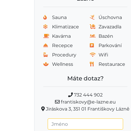
Sauna
Úschovna
Klimatizace
Zavazadla
Kavárna
Bazén
Recepce
Parkování
Procedury
Wifi
Wellness
Restaurace
Máte dotaz?
732 444 902
frantiskovy@e-lazne.eu
Jiráskova 3, 351 01 Františkovy Lázně