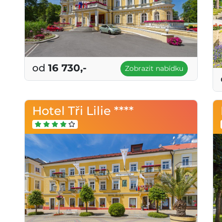
od
16 730,-
Zobrazit nabídku
Hotel Tři Lilie ****