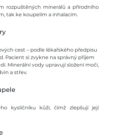
m rozpuštěných minerálů a přírodního
ám, tak ke koupelím a inhalacím.
ry
ových cest – podle lékařského předpisu
vod. Pacient si zvykne na správný příjem
dí. Minerální vody upravují složení moči,
vin a střev.
upele
o kysličníku kůží, čímž zlepšují její
e