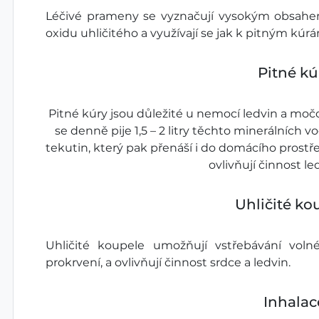
Léčivé prameny se vyznačují vysokým obsahe
oxidu uhličitého a využívají se jak k pitným kúr
Pitné kú
Pitné kúry jsou důležité u nemocí ledvin a moč
se denně pije 1,5 – 2 litry těchto minerálních 
tekutin, který pak přenáší i do domácího prostře
ovlivňují činnost led
Uhličité ko
Uhličité koupele umožňují vstřebávání volnéh
prokrvení, a ovlivňují činnost srdce a ledvin.
Inhalac