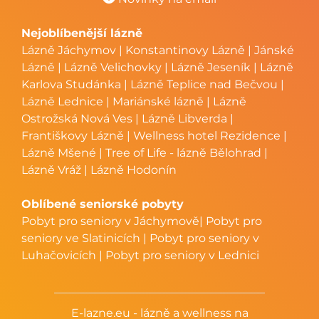
Nejoblíbenější lázně
Lázně Jáchymov
|
Konstantinovy Lázně
|
Jánské
Lázně
|
Lázně Velichovky
|
Lázně Jeseník
|
Lázně
Karlova Studánka
|
Lázně Teplice nad Bečvou
|
Lázně Lednice
|
Mariánské lázně
|
Lázně
Ostrožská Nová Ves
|
Lázně Libverda
|
Františkovy Lázně
|
Wellness hotel Rezidence
|
Lázně Mšené
|
Tree of Life - lázně Bělohrad
|
Lázně Vráž
|
Lázně Hodonín
Oblíbené seniorské pobyty
Pobyt pro seniory v Jáchymově
|
Pobyt pro
seniory ve Slatinicích
|
Pobyt pro seniory v
Luhačovicích
|
Pobyt pro seniory v Lednici
E-lazne.eu - lázně a wellness na