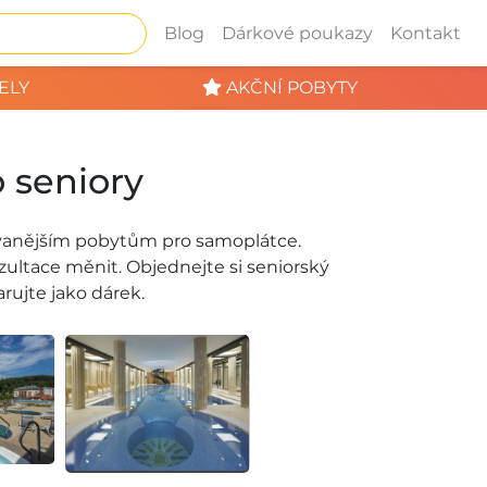
Blog
Dárkové poukazy
Kontakt
ELY
AKČNÍ POBYTY
 seniory
ávanějším pobytům pro samoplátce.
ultace měnit. Objednejte si seniorský
rujte jako dárek.