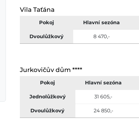
Vila Taťána
Pokoj
Hlavní sezóna
Dvoulůžkový
8 470,-
Jurkovičův dům ****
Pokoj
Hlavní sezóna
Jednolůžkový
31 605,-
Dvoulůžkový
24 850,-