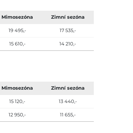
Mimosezóna
Zimní sezóna
19 495,-
17 535,-
15 610,-
14 210,-
Mimosezóna
Zimní sezóna
15 120,-
13 440,-
12 950,-
11 655,-