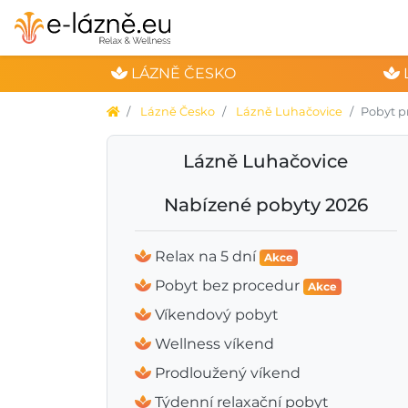
LÁZNĚ ČESKO
Lázně Česko
Lázně Luhačovice
Pobyt p
Lázně Luhačovice
Nabízené pobyty 2026
Relax na 5 dní
Akce
Pobyt bez procedur
Akce
Víkendový pobyt
Wellness víkend
Prodloužený víkend
Týdenní relaxační pobyt