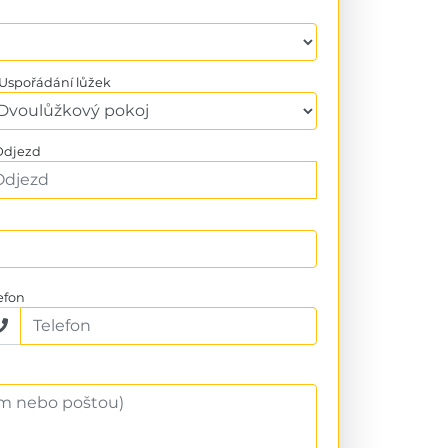
Uspořádání lůžek
djezd
efon