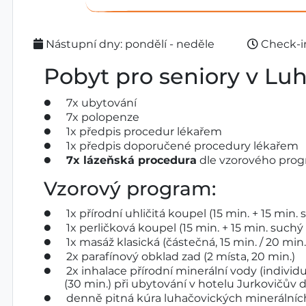
Nástupní dny: pondělí - neděle
Check-in
Pobyt pro seniory v Luh
7x ubytování
7x polopenze
1x předpis procedur lékařem
1x předpis doporučené procedury lékařem
7x lázeňská procedura
dle vzorového pro
Vzorový program:
1x přírodní uhličitá koupel (15 min. + 15 min. 
1x perličková koupel (15 min. + 15 min. suchý 
1x masáž klasická (částečná, 15 min. / 20 min.
2x parafínový obklad zad (2 místa, 20 min.)
2x inhalace přírodní minerální vody (individ
(30 min.) při ubytování v hotelu Jurkovičův
denně pitná kúra luhačovických minerálníc