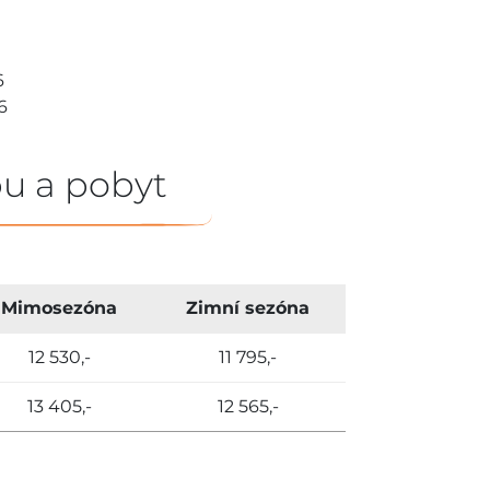
6
26
u a pobyt
Mimosezóna
Zimní sezóna
12 530,-
11 795,-
13 405,-
12 565,-