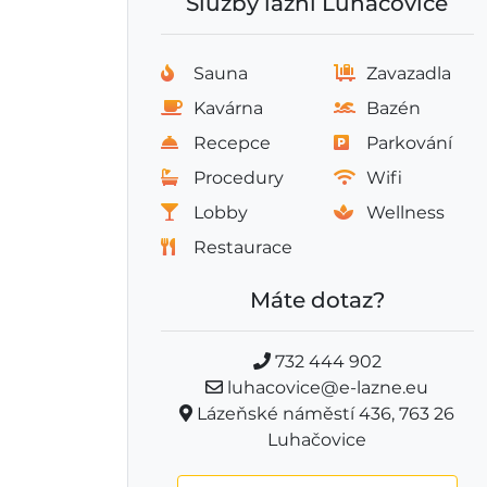
Služby lázní Luhačovice
Sauna
Zavazadla
Kavárna
Bazén
Recepce
Parkování
Procedury
Wifi
Lobby
Wellness
Restaurace
Máte dotaz?
732 444 902
luhacovice@e-lazne.eu
Lázeňské náměstí 436, 763 26
Luhačovice