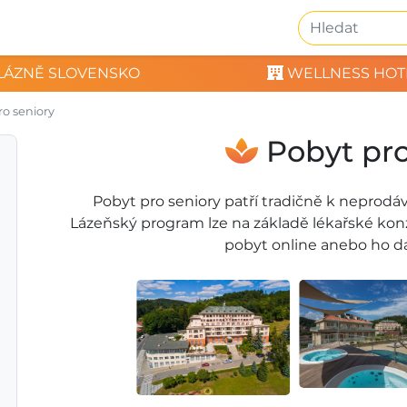
LÁZNĚ SLOVENSKO
WELLNESS HOT
ro seniory
Pobyt pro
Pobyt pro seniory patří tradičně k neprod
Lázeňský program lze na základě lékařské konz
pobyt online anebo ho da