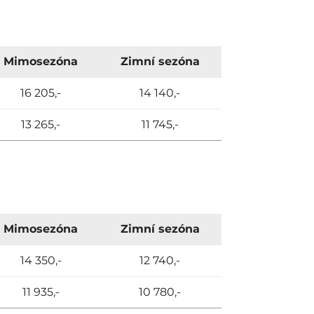
Mimosezóna
Zimní sezóna
16 205,-
14 140,-
13 265,-
11 745,-
Mimosezóna
Zimní sezóna
14 350,-
12 740,-
11 935,-
10 780,-