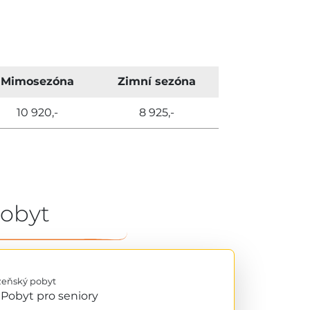
Mimosezóna
Zimní sezóna
10 920,-
8 925,-
pobyt
zeňský pobyt
Pobyt pro seniory