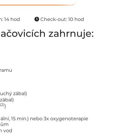
: 14 hod
Check-out: 10 hod
ačovicích zahrnuje:
gramu
suchý zábal)
zábal)
(2)
)
uální, 15 min.) nebo 3x oxygenoterapie
 dům
h vod