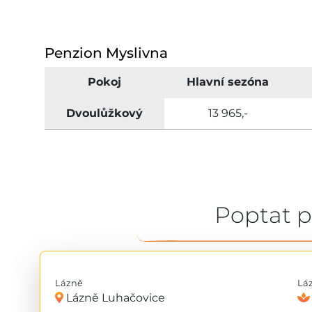
Penzion Myslivna
Pokoj
Hlavní sezóna
Dvoulůžkový
13 965,-
Poptat 
Lázně
Lá
Lázně Luhačovice