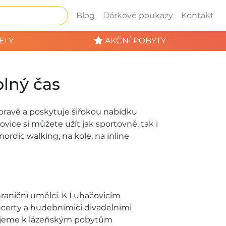
Blog
Dárkové poukazy
Kontakt
ELY
AKČNÍ POBYTY
olný čas
oravě a poskytuje šiřokou nabídku
ovice si můžete užít jak sportovně, tak i
ordic walking, na kole, na inline
hraniční umělci. K Luhačovicím
ncerty a hudebnímiči divadelními
avujeme k lázeňským pobytům