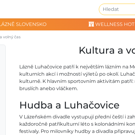
LÁZNĚ SLOVENSKO
WELLNESS HOT
a volný čas
Kultura a v
Lázně Luhačovice patří k největším lázním na M
kulturních akcí i možností výletů po okolí. Luhač
kulturně. K hlavním sportovním aktivitám patří: n
bruslích anebo vláčkem.
Hudba a Luhačovice
V Lázeňském divadle vystupují přední čeští i za
každoročně patříkulturní léto s kolonádními ko
festivaly. Pro milovníky hudby a divadla připr