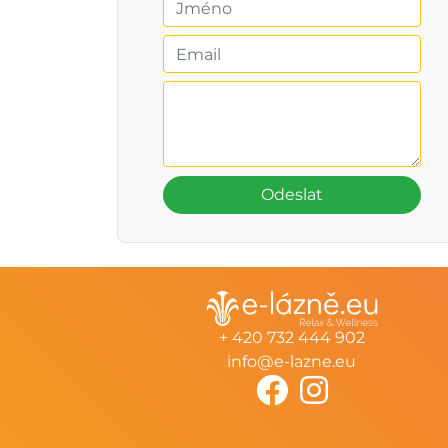
Odeslat
+ 420 732 444 902
info@e-lazne.eu