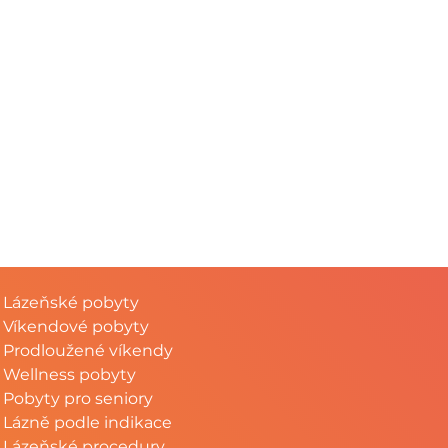
Lázeňské pobyty
Víkendové pobyty
Prodloužené víkendy
Wellness pobyty
Pobyty pro seniory
Lázně podle indikace
Lázeňské procedury