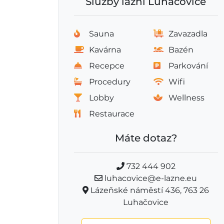
Služby lázní Luhačovice
Sauna
Zavazadla
Kavárna
Bazén
Recepce
Parkování
Procedury
Wifi
Lobby
Wellness
Restaurace
Máte dotaz?
732 444 902
luhacovice@e-lazne.eu
Lázeňské náměstí 436, 763 26
Luhačovice