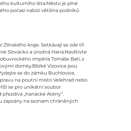
ho kulturního léta.Město je plné
ného počasí nabízí většina podniků
línského kraje. Setkávají se zde tři
nné Slovácko a úrodná Haná.Navštivte
e obuvnického impéria Tomáše Bati, s
lovými domky.Blízké Vizovice jsou
Vydejte se do zámku Buchlovice,
výpravu na poutní místo Velehrad nebo
ži se pro unikátní soubor
 přezdívá „hanácké Atény“.
ou zapsány na seznam chráněných