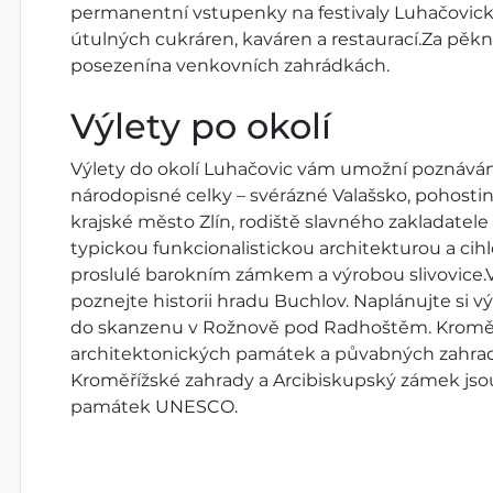
permanentní vstupenky na festivaly Luhačovické
útulných cukráren, kaváren a restaurací.Za pěk
posezenína venkovních zahrádkách.
Výlety po okolí
Výlety do okolí Luhačovic vám umožní poznávání Z
národopisné celky – svérázné Valašsko, pohosti
krajské město Zlín, rodiště slavného zakladatel
typickou funkcionalistickou architekturou a cih
proslulé barokním zámkem a výrobou slivovice.
poznejte historii hradu Buchlov. Naplánujte si 
do skanzenu v Rožnově pod Radhoštěm. Kroměří
architektonických památek a půvabných zahrad
Kroměřížské zahrady a Arcibiskupský zámek js
památek UNESCO.