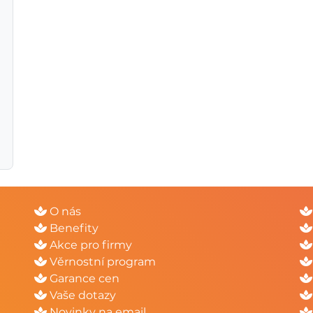
O nás
Benefity
Akce pro firmy
Věrnostní program
Garance cen
Vaše dotazy
Novinky na email