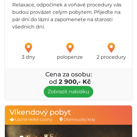
Relaxace, odpočinek a voňavé procedury vás
budou provázet celým pobytem. Přijeďte na
pár dní do lázní a zapomenete na starosti
všedních dní.
3 dny
polopenze
2 procedury
Cena za osobu:
od
2 900,- Kč
Zobrazit nabídku
Víkendový pobyt
Lázně Velké Losiny
Olomoucký kraj