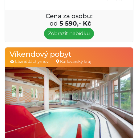
Cena za osobu:
od
5 590,- Kč
Zobrazit nabídku
Víkendový pobyt
Lázně Jáchymov
Karlovarský kraj