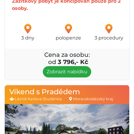
Zážitkový pobyt je koncipován pouze pro 2
osoby.
3 dny
polopenze
3 procedury
Cena za osobu:
od
3 796,- Kč
Zobrazit nabídku
Víkend s Pradědem
Lázně Karlova Studánka
Moravskoslezský kraj