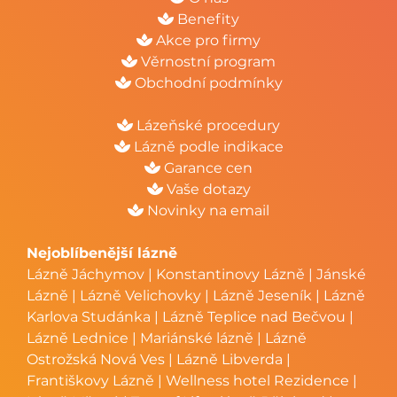
Benefity
Akce pro firmy
Věrnostní program
Obchodní podmínky
Lázeňské procedury
Lázně podle indikace
Garance cen
Vaše dotazy
Novinky na email
Nejoblíbenější lázně
Lázně Jáchymov
|
Konstantinovy Lázně
|
Jánské
Lázně
|
Lázně Velichovky
|
Lázně Jeseník
|
Lázně
Karlova Studánka
|
Lázně Teplice nad Bečvou
|
Lázně Lednice
|
Mariánské lázně
|
Lázně
Ostrožská Nová Ves
|
Lázně Libverda
|
Františkovy Lázně
|
Wellness hotel Rezidence
|