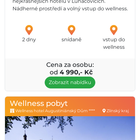
nejkrásnějších hotelů v Luhačovicích.
Nádherné prostředí a volný vstup do wellness.
2 dny
snídaně
vstup do
wellness
Cena za osobu:
od
4 990,- Kč
Zobrazit nabídku
Wellness pobyt
Wellness hotel Augustiniánský Dům ****
Zlínský kraj