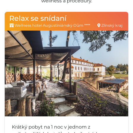
wellness a procedury.
Relax se snídaní
Wellness hotel Augustiniánský Dům ****
Zlínský kraj
Krátký pobyt na 1 noc v jednom z