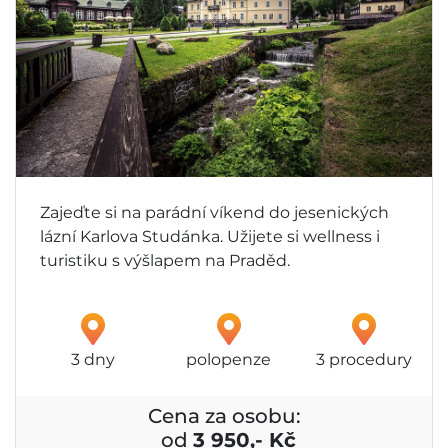
Zajeďte si na parádní víkend do jesenických
lázní Karlova Studánka. Užijete si wellness i
turistiku s výšlapem na Praděd.
3 dny
polopenze
3 procedury
Cena za osobu:
od
3 950,- Kč