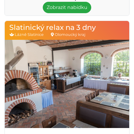
Zobrazit nabídku
Slatinický relax na 3 dny
Lázně Slatinice
Olomoucký kraj