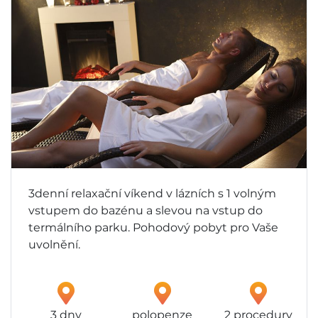
3denní relaxační víkend v lázních s 1 volným
vstupem do bazénu a slevou na vstup do
termálního parku. Pohodový pobyt pro Vaše
uvolnění.
3 dny
polopenze
2 procedury