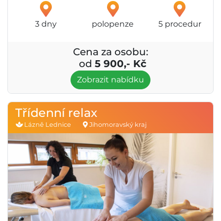
3 dny
polopenze
5 procedur
Cena za osobu:
od
5 900,- Kč
Zobrazit nabídku
Třídenní relax
Lázně Lednice
Jihomoravský kraj