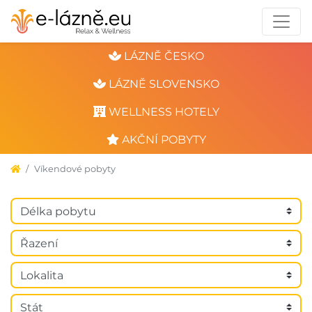
LÁZNĚ ČESKO
LÁZNĚ SLOVENSKO
WELLNESS HOTELY
AKČNÍ POBYTY
Víkendové pobyty