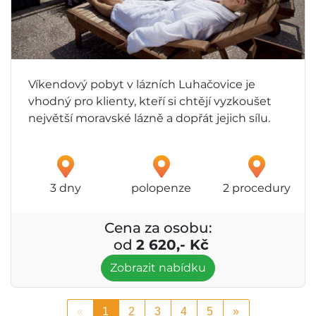
Víkendový pobyt v lázních Luhačovice je
vhodný pro klienty, kteří si chtějí vyzkoušet
největší moravské lázně a dopřát jejich sílu.
3 dny
polopenze
2 procedury
Cena za osobu:
od
2 620,- Kč
Zobrazit nabídku
«
1
2
3
4
5
»