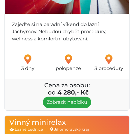
Zajeďte si na parádní víkend do lázní
Jáchymov. Nebudou chybět procedury,
wellness a komfortní ubytování.
3 dny
polopenze
3 procedury
Cena za osobu:
od
4 280,- Kč
Zobrazit nabídku
Vinný minirelax
Lázně Lednice
Jihomoravský kraj