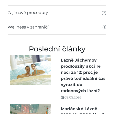
Zajímavé procedury
(7)
Wellness v zahraničí
(1)
Poslední články
Lázně Jáchymov
prodloužily akci 14
nocí za 12: proč je
právě teď ideální čas
vyrazit do
radonových lázní?
09.05.2026
Mariánské Lázně