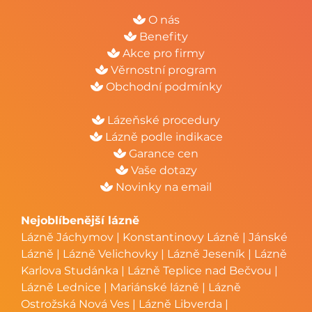
O nás
Benefity
Akce pro firmy
Věrnostní program
Obchodní podmínky
Lázeňské procedury
Lázně podle indikace
Garance cen
Vaše dotazy
Novinky na email
Nejoblíbenější lázně
Lázně Jáchymov
|
Konstantinovy Lázně
|
Jánské
Lázně
|
Lázně Velichovky
|
Lázně Jeseník
|
Lázně
Karlova Studánka
|
Lázně Teplice nad Bečvou
|
Lázně Lednice
|
Mariánské lázně
|
Lázně
Ostrožská Nová Ves
|
Lázně Libverda
|