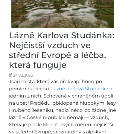
Lázně Karlova Studánka:
Nejčistší vzduch ve
střední Evropě a léčba,
která funguje
24.03.2026
Jsou místa, která vás překvapí hned po
prvním nádechu.
Lázně Karlova Studánka
je
jedním z nich. Schovaná v chráněném údolí
na úpatí Pradědu, obklopená hlubokými lesy
Hrubého Jeseníku, nabízí něco, co žádné jiné
lázně v České republice nemají — vzduch,
který je podle klimatických měření nejčistší
ve střední Evropě, srovnatelný s alpským