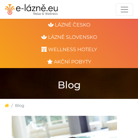
LÁZNĚ ČESKO
LÁZNĚ SLOVENSKO
WELLNESS HOTELY
AKČNÍ POBYTY
Blog
Blog