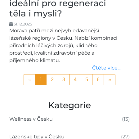
ideální pro regeneraci
těla i mysli?
31.12.2025
Morava patří mezi nejvyhledávanější
lázeňské regiony v Česku. Nabízí kombinaci
přírodních léčivých zdrojů, klidného
prostředí, kvalitní zdravotní péče a
příjemného klimatu.
Čtěte více...
«
1
2
3
4
5
6
»
Kategorie
Wellness v Česku
(13)
Lázeňské tipy v Česku
(27)