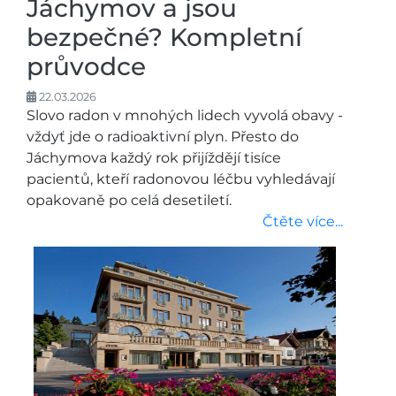
Jáchymov a jsou
bezpečné? Kompletní
průvodce
22.03.2026
Slovo radon v mnohých lidech vyvolá obavy -
vždyť jde o radioaktivní plyn. Přesto do
Jáchymova každý rok přijíždějí tisíce
pacientů, kteří radonovou léčbu vyhledávají
opakovaně po celá desetiletí.
Čtěte více...