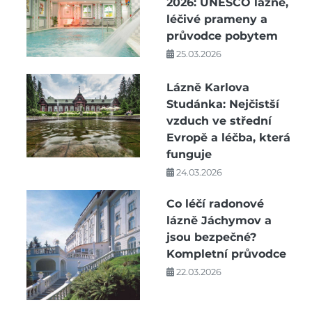
2026: UNESCO lázně,
léčivé prameny a
průvodce pobytem
25.03.2026
Lázně Karlova
Studánka: Nejčistší
vzduch ve střední
Evropě a léčba, která
funguje
24.03.2026
Co léčí radonové
lázně Jáchymov a
jsou bezpečné?
Kompletní průvodce
22.03.2026