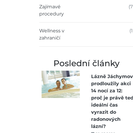
Zajímavé
(7
procedury
Wellness v
(1
zahraničí
Poslední články
Lázně Jáchymov
prodloužily akci
14 nocí za 12:
proč je právě te
ideální čas
vyrazit do
radonových
lázní?