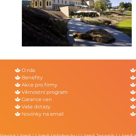
O nás
Benefity
Akce pro firmy
Věrnostní program
Garance cen
Vaše dotazy
Novinky na email
Jánské Lázně
|
Lázně Velichovky
|
Lázně Jeseník
|
Lázně 