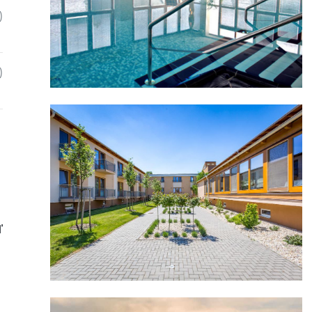
)
)
ď