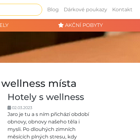
Blog
Dárkové poukazy
Kontakt
ELY
AKČNÍ POBYTY
 wellness místa
Hotely s wellness
02.03.2023
Jaro je tu a s ním přichází období
obnovy, obnovy našeho těla i
mysli. Po dlouhých zimních
měsících plných stresu, kdy