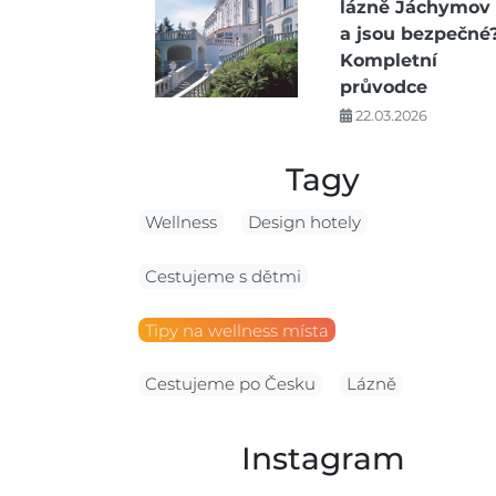
lázně Jáchymov
a jsou bezpečné
Kompletní
průvodce
22.03.2026
Tagy
Wellness
Design hotely
Cestujeme s dětmi
Tipy na wellness místa
Cestujeme po Česku
Lázně
Instagram