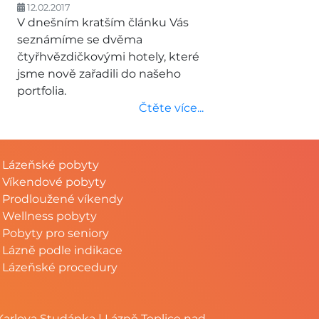
12.02.2017
V dnešním kratším článku Vás
seznámíme se dvěma
čtyřhvězdičkovými hotely, které
jsme nově zařadili do našeho
portfolia.
Čtěte více...
Lázeňské pobyty
Víkendové pobyty
Prodloužené víkendy
Wellness pobyty
Pobyty pro seniory
Lázně podle indikace
Lázeňské procedury
Karlova Studánka
|
Lázně Teplice nad