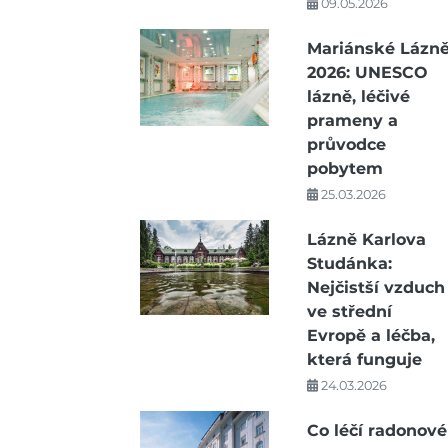
09.05.2026
Mariánské Lázn
2026: UNESCO
lázně, léčivé
prameny a
průvodce
pobytem
25.03.2026
Lázně Karlova
Studánka:
Nejčistší vzduch
ve střední
Evropě a léčba,
která funguje
24.03.2026
Co léčí radonové