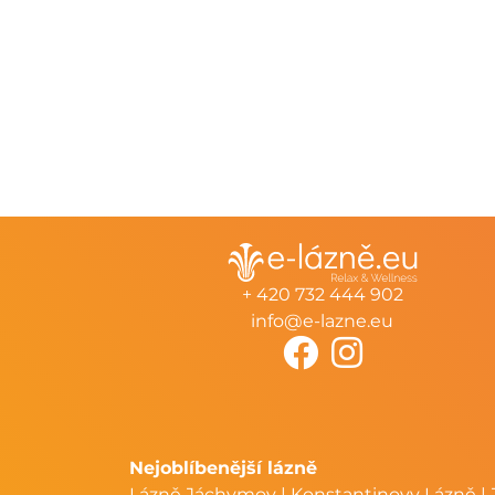
+ 420 732 444 902
info@e-lazne.eu
Nejoblíbenější lázně
Lázně Jáchymov
|
Konstantinovy Lázně
|