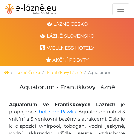
LÁZNĚ ČESKO
LÁZNĚ SLOVENSKO
WELLNESS HOTELY
AKČNÍ POBYTY
Lázně Česko
Františkovy Lázně
Aquaforum
Aquaforum - Františkovy Lázně
Aquaforum ve Františkových Lázních
je
propojeno s
hotelem Pawlik
. Aquaforum nabízí 3
vnitřní a 3 venkovní bazény s atrakcemi. Dále je
k dispozici whirpool, tobogán, vodní jeskyně,
vodní skluzavky, vřídla, sauna, vzduchové