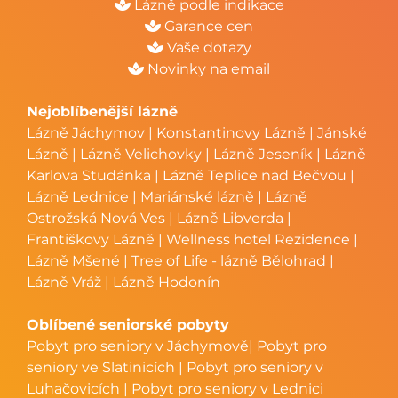
Lázně podle indikace
Garance cen
Vaše dotazy
Novinky na email
Nejoblíbenější lázně
Lázně Jáchymov
|
Konstantinovy Lázně
|
Jánské
Lázně
|
Lázně Velichovky
|
Lázně Jeseník
|
Lázně
Karlova Studánka
|
Lázně Teplice nad Bečvou
|
Lázně Lednice
|
Mariánské lázně
|
Lázně
Ostrožská Nová Ves
|
Lázně Libverda
|
Františkovy Lázně
|
Wellness hotel Rezidence
|
Lázně Mšené
|
Tree of Life - lázně Bělohrad
|
Lázně Vráž
|
Lázně Hodonín
Oblíbené seniorské pobyty
Pobyt pro seniory v Jáchymově
|
Pobyt pro
seniory ve Slatinicích
|
Pobyt pro seniory v
Luhačovicích
|
Pobyt pro seniory v Lednici