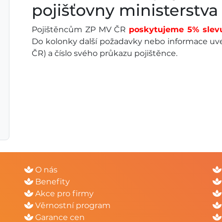
pojišťovny ministerstva 
Pojištěncům ZP MV ČR
poskytujeme 5% slev
Do kolonky další požadavky nebo informace uv
ČR) a číslo svého průkazu pojištěnce.
O nás
Benefity
Akce pro firmy
Věrnostní program
Garance cen