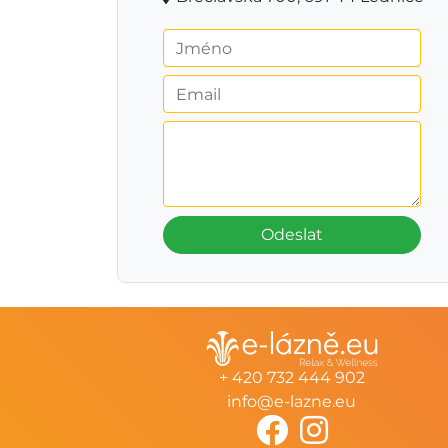
Odeslat
+ 420 732 444 902
info@e-lazne.eu