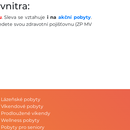
vnitra:
u
. Sleva se vztahuje
i na
akční pobyty
.
edete svou zdravotní pojišťovnu (ZP MV
Lázeňské pobyty
Víkendové pobyty
Prodloužené víkendy
Wellness pobyty
Pobyty pro seniory