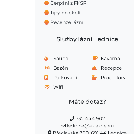
Čerpání z FKSP
Tipy po okolí
Recenze lázní
Služby lázní Lednice
Sauna
Kavárna
Bazén
Recepce
Parkování
Procedury
Wifi
Máte dotaz?
732 444 902
lednice@e-lazne.eu
Břeclavská 700, 691 44 Lednice