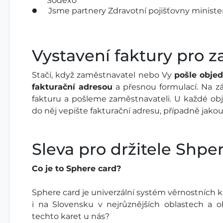
Sodexo
Jsme partnery Zdravotní pojišťovny minister
Vystavení faktury pro 
Stačí, když zaměstnavatel nebo Vy
pošle obje
fakturační adresou
a přesnou formulací. Na z
fakturu a pošleme zaměstnavateli. U každé obje
do něj vepište fakturační adresu, případně jako
Sleva pro držitele Shpe
Co je to Sphere card?
Sphere card je univerzální systém věrnostních k
i na Slovensku v nejrůznějších oblastech a o
techto karet u nás?