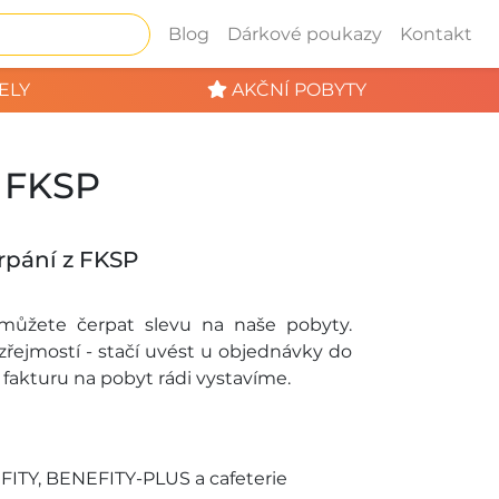
Blog
Dárkové poukazy
Kontakt
ELY
AKČNÍ POBYTY
z FKSP
rpání z FKSP
 můžete čerpat slevu na naše pobyty.
řejmostí - stačí uvést u objednávky do
fakturu na pobyt rádi vystavíme.
ITY, BENEFITY-PLUS a cafeterie