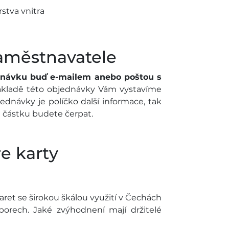
stva vnitra
zaměstnavatele
dnávku buď e-mailem anebo poštou s
ákladě této objednávky Vám vystavíme
dnávky je políčko další informace, tak
u částku budete čerpat.
re karty
aret se širokou škálou využití v Čechách
borech. Jaké zvýhodnení mají držitelé