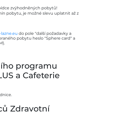
nabídce zvýhodněných pobytů!
ín pobytu, je možné slevu uplatnit až z
lazne.eu
do pole "další požadavky a
braného pobytu heslo "Sphere card" a
M).
ního programu
US a Cafeterie
dnice.
ců Zdravotní