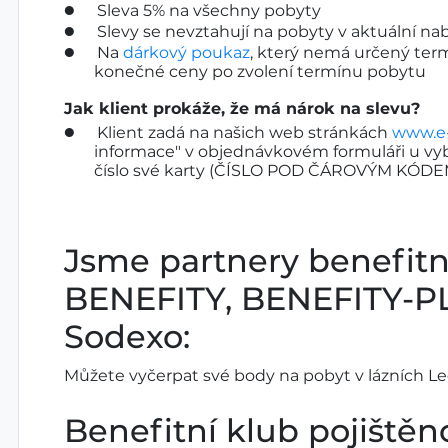
Sleva 5% na všechny pobyty
Slevy se nevztahují na pobyty v aktuální 
Na
dárkový poukaz
, který nemá určený term
konečné ceny po zvolení termínu pobytu
Jak klient prokáže, že má nárok na slevu?
Klient zadá na našich web stránkách
www.e-
informace" v objednávkovém formuláři u vy
číslo své karty (ČÍSLO POD ČÁROVÝM KÓDE
Jsme partnery benefit
BENEFITY, BENEFITY-PL
Sodexo:
Můžete vyčerpat své body na pobyt v lázních Le
Benefitní klub pojištěn