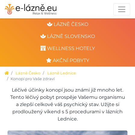
LÁZNĚ ČESKO
LÁZNĚ SLOVENSKO
WELLNESS HOTELY
AKČNÍ POBYTY
Lázně Česko
Lázně Lednice
Konopí pro Vaše zdraví
Léčivé účinky konopí jsou známi již mnoho let.
Tento léčivý pobyt prospěje Vašemu organismu
a zlepší celkově váš psychický stav. Užijte si
prodloužený víkend s 5 procedurami v lázních
Lednice.