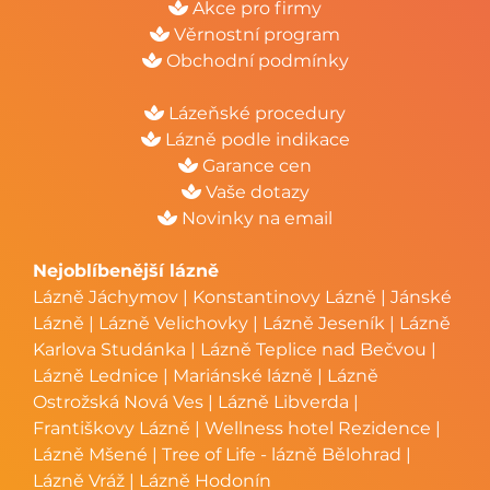
Akce pro firmy
Věrnostní program
Obchodní podmínky
Lázeňské procedury
Lázně podle indikace
Garance cen
Vaše dotazy
Novinky na email
Nejoblíbenější lázně
Lázně Jáchymov
|
Konstantinovy Lázně
|
Jánské
Lázně
|
Lázně Velichovky
|
Lázně Jeseník
|
Lázně
Karlova Studánka
|
Lázně Teplice nad Bečvou
|
Lázně Lednice
|
Mariánské lázně
|
Lázně
Ostrožská Nová Ves
|
Lázně Libverda
|
Františkovy Lázně
|
Wellness hotel Rezidence
|
Lázně Mšené
|
Tree of Life - lázně Bělohrad
|
Lázně Vráž
|
Lázně Hodonín