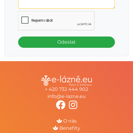
Odeslat
+ 420 732 444 902
info@e-lazne.eu
O nás
Benefity