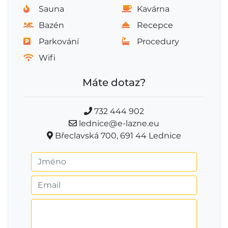
Sauna
Kavárna
Bazén
Recepce
Parkování
Procedury
Wifi
Máte dotaz?
732 444 902
lednice@e-lazne.eu
Břeclavská 700, 691 44 Lednice