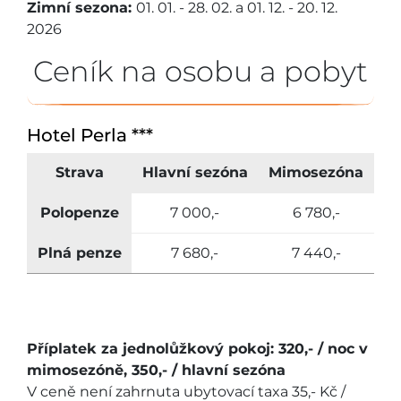
Zimní sezona:
01. 01. - 28. 02. a 01. 12. - 20. 12.
2026
Ceník na osobu a pobyt
Hotel Perla ***
Strava
Hlavní sezóna
Mimosezóna
Polopenze
7 000,-
6 780,-
Plná penze
7 680,-
7 440,-
Příplatek za jednolůžkový pokoj: 320,- / noc v
mimosezóně, 350,- / hlavní sezóna
V ceně není zahrnuta ubytovací taxa 35,- Kč /