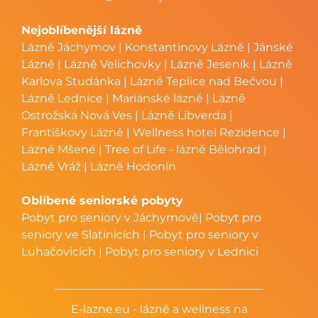
Nejoblíbenější lázně
Lázně Jáchymov
|
Konstantinovy Lázně
|
Jánské
Lázně
|
Lázně Velichovky
|
Lázně Jeseník
|
Lázně
Karlova Studánka
|
Lázně Teplice nad Bečvou
|
Lázně Lednice
|
Mariánské lázně
|
Lázně
Ostrožská Nová Ves
|
Lázně Libverda
|
Františkovy Lázně
|
Wellness hotel Rezidence
|
Lázně Mšené
|
Tree of Life - lázně Bělohrad
|
Lázně Vráž
|
Lázně Hodonín
Oblíbené seniorské pobyty
Pobyt pro seniory v Jáchymově
|
Pobyt pro
seniory ve Slatinicích
|
Pobyt pro seniory v
Luhačovicích
|
Pobyt pro seniory v Lednici
E-lazne.eu - lázně a wellness na