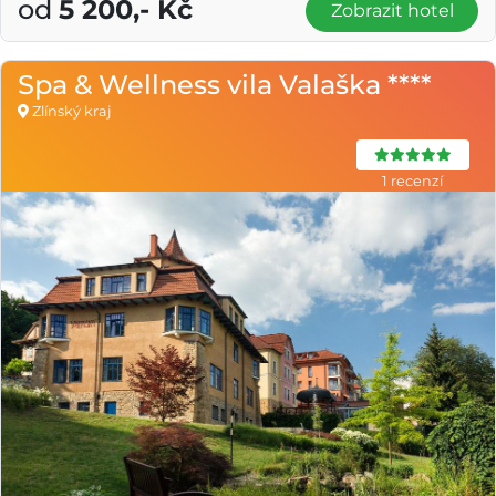
od
5 200,- Kč
Zobrazit hotel
Spa & Wellness vila Valaška ****
Zlínský kraj
1 recenzí