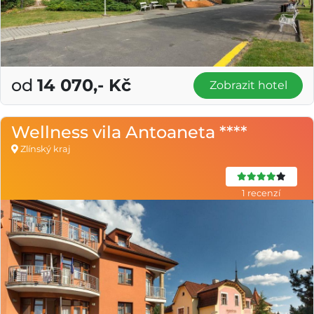
od
14 070,- Kč
Zobrazit hotel
Wellness vila Antoaneta ****
Zlínský kraj
1 recenzí