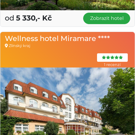
od
5 330,- Kč
Zobrazit hotel
Wellness hotel Miramare ****
Zlínský kraj
1 recenzí