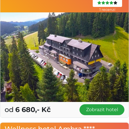
1 recenzí
od
6 680,- Kč
Zobrazit hotel
Wellness hotel Ambra ****