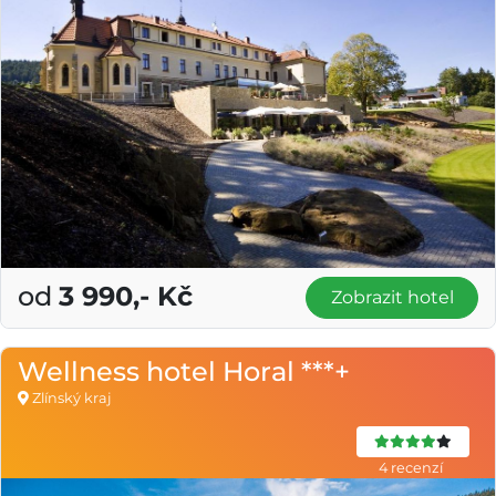
od
3 990,- Kč
Zobrazit hotel
Wellness hotel Horal ***+
Zlínský kraj
4 recenzí