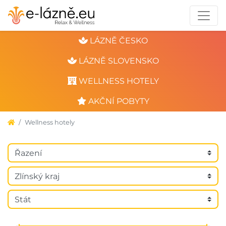
LÁZNĚ ČESKO
LÁZNĚ SLOVENSKO
WELLNESS HOTELY
AKČNÍ POBYTY
Wellness hotely