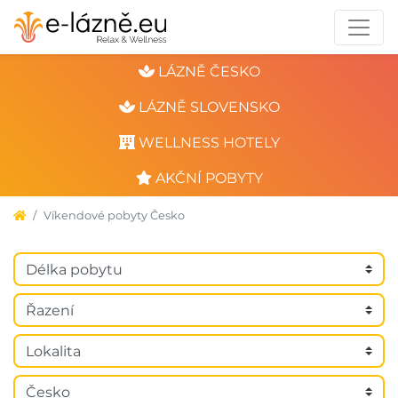
LÁZNĚ ČESKO
LÁZNĚ SLOVENSKO
WELLNESS HOTELY
AKČNÍ POBYTY
Víkendové pobyty Česko