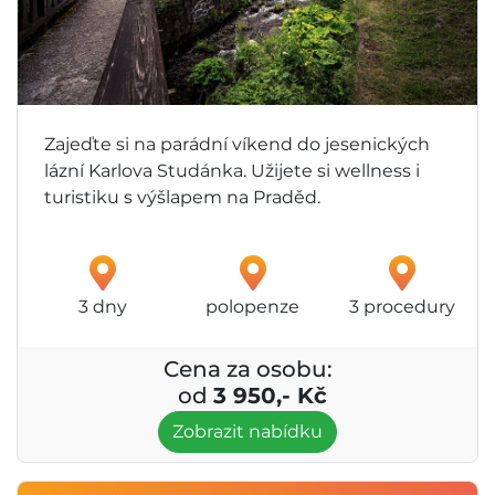
Zajeďte si na parádní víkend do jesenických
lázní Karlova Studánka. Užijete si wellness i
turistiku s výšlapem na Praděd.
3 dny
polopenze
3 procedury
Cena za osobu:
od
3 950,- Kč
Zobrazit nabídku