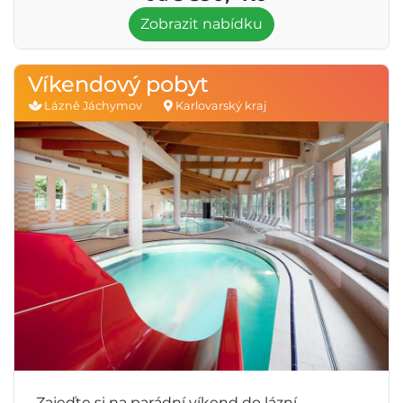
Zobrazit nabídku
Víkendový pobyt
Lázně Jáchymov
Karlovarský kraj
Zajeďte si na parádní víkend do lázní