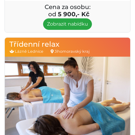
Cena za osobu:
od
5 900,- Kč
Zobrazit nabídku
Třídenní relax
Lázně Lednice
Jihomoravský kraj