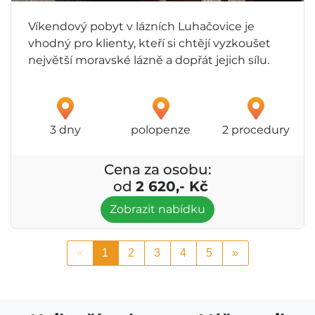
Víkendový pobyt v lázních Luhačovice je
vhodný pro klienty, kteří si chtějí vyzkoušet
největší moravské lázně a dopřát jejich sílu.
3 dny
polopenze
2 procedury
Cena za osobu:
od
2 620,- Kč
Zobrazit nabídku
«
1
2
3
4
5
»