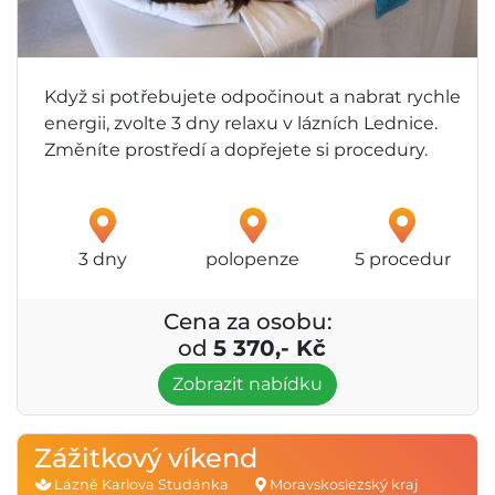
Když si potřebujete odpočinout a nabrat rychle
energii, zvolte 3 dny relaxu v lázních Lednice.
Změníte prostředí a dopřejete si procedury.
3 dny
polopenze
5 procedur
Cena za osobu:
od
5 370,- Kč
Zobrazit nabídku
Zážitkový víkend
Lázně Karlova Studánka
Moravskoslezský kraj