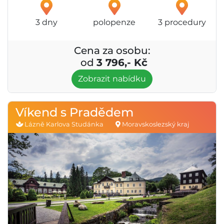
3 dny
polopenze
3 procedury
Cena za osobu:
od
3 796,- Kč
Zobrazit nabídku
Víkend s Pradědem
Lázně Karlova Studánka
Moravskoslezský kraj