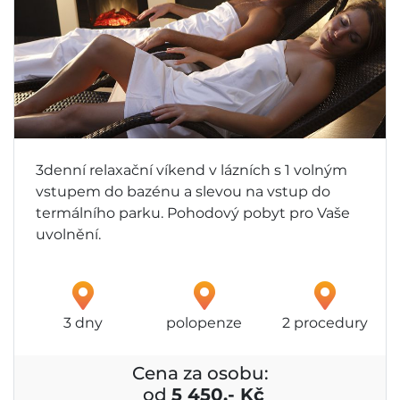
3denní relaxační víkend v lázních s 1 volným
vstupem do bazénu a slevou na vstup do
termálního parku. Pohodový pobyt pro Vaše
uvolnění.
3 dny
polopenze
2 procedury
Cena za osobu:
od
5 450,- Kč