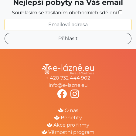
Nejlepší pobyty na Váš email
Souhlasím se zasíláním obchodních sdělení
+ 420 732 444 902
info@e-lazne.eu
O nás
Benefity
Akce pro firmy
Věrnostní program