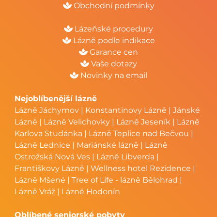
Obchodní podmínky
Lázeňské procedury
Lázně podle indikace
Garance cen
Vaše dotazy
Novinky na email
Nejoblíbenější lázně
Lázně Jáchymov
|
Konstantinovy Lázně
|
Jánské
Lázně
|
Lázně Velichovky
|
Lázně Jeseník
|
Lázně
Karlova Studánka
|
Lázně Teplice nad Bečvou
|
Lázně Lednice
|
Mariánské lázně
|
Lázně
Ostrožská Nová Ves
|
Lázně Libverda
|
Františkovy Lázně
|
Wellness hotel Rezidence
|
Lázně Mšené
|
Tree of Life - lázně Bělohrad
|
Lázně Vráž
|
Lázně Hodonín
Oblíbené seniorské pobyty