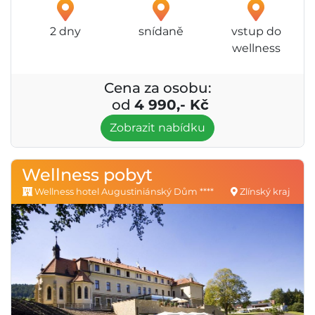
2 dny
snídaně
vstup do
wellness
Cena za osobu:
od
4 990,- Kč
Zobrazit nabídku
Wellness pobyt
Wellness hotel Augustiniánský Dům ****
Zlínský kraj