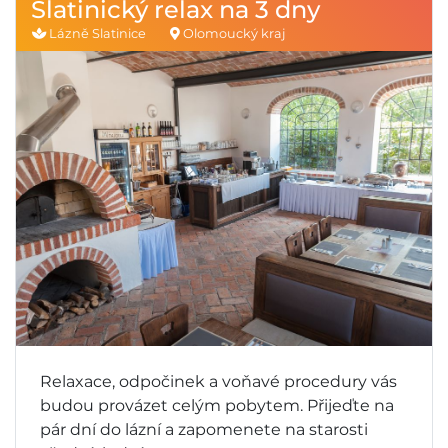
Slatinický relax na 3 dny
Lázně Slatinice
Olomoucký kraj
Relaxace, odpočinek a voňavé procedury vás
budou provázet celým pobytem. Přijeďte na
pár dní do lázní a zapomenete na starosti