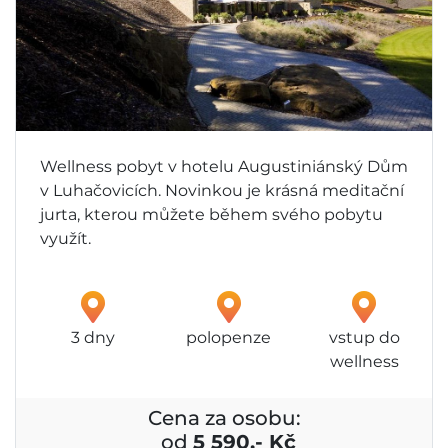
Wellness pobyt v hotelu Augustiniánský Dům
v Luhačovicích. Novinkou je krásná meditační
jurta, kterou můžete během svého pobytu
využít.
3 dny
polopenze
vstup do
wellness
Cena za osobu:
od
5 590,- Kč