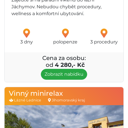
Jáchymov. Nebudou chybět procedury,
wellness a komfortní ubytování.
3 dny
polopenze
3 procedury
Cena za osobu:
od
4 280,- Kč
Zobrazit nabídku
Vinný minirelax
Lázně Lednice
Jihomoravský kraj