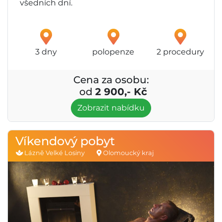
všedních dní.
3 dny
polopenze
2 procedury
Cena za osobu:
od
2 900,- Kč
Zobrazit nabídku
Víkendový pobyt
Lázně Velké Losiny
Olomoucký kraj