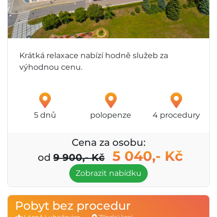
Krátká relaxace nabízí hodně služeb za
výhodnou cenu.
5 dnů
polopenze
4 procedury
Cena za osobu:
5 040,- Kč
od
9 900,- Kč
Zobrazit nabídku
Pobyt bez procedur