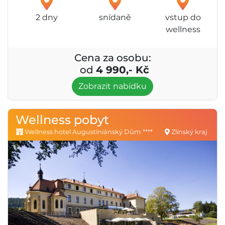
2 dny
snídaně
vstup do
wellness
Cena za osobu:
od
4 990,- Kč
Zobrazit nabídku
Wellness pobyt
Wellness hotel Augustiniánský Dům ****
Zlínský kraj