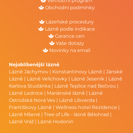
Věrnostní program
Obchodní podmínky
Lázeňské procedury
Lázně podle indikace
Garance cen
Vaše dotazy
Novinky na email
Nejoblíbenější lázně
Lázně Jáchymov
|
Konstantinovy Lázně
|
Jánské
Lázně
|
Lázně Velichovky
|
Lázně Jeseník
|
Lázně
Karlova Studánka
|
Lázně Teplice nad Bečvou
|
Lázně Lednice
|
Mariánské lázně
|
Lázně
Ostrožská Nová Ves
|
Lázně Libverda
|
Františkovy Lázně
|
Wellness hotel Rezidence
|
Lázně Mšené
|
Tree of Life - lázně Bělohrad
|
Lázně Vráž
|
Lázně Hodonín