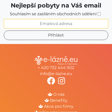
Nejlepší pobyty na Váš email
Souhlasím se zasíláním obchodních sdělení
+ 420 732 444 902
info@e-lazne.eu
O nás
Benefity
Akce pro firmy