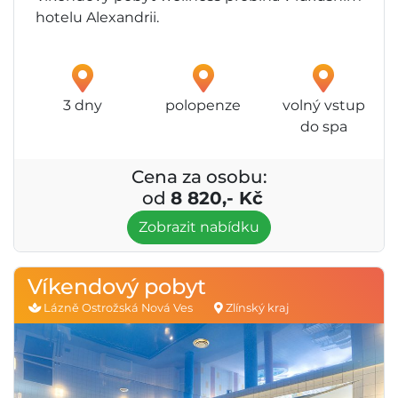
hotelu Alexandrii.
3 dny
polopenze
volný vstup
do spa
Cena za osobu:
od
8 820,- Kč
Zobrazit nabídku
Víkendový pobyt
Lázně Ostrožská Nová Ves
Zlínský kraj