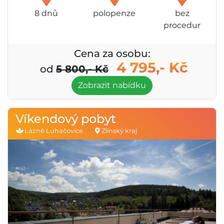
8 dnů
polopenze
bez
procedur
Cena za osobu:
4 795,- Kč
od
5 800,- Kč
Zobrazit nabídku
Víkendový pobyt
Lázně Luhačovice
Zlínský kraj