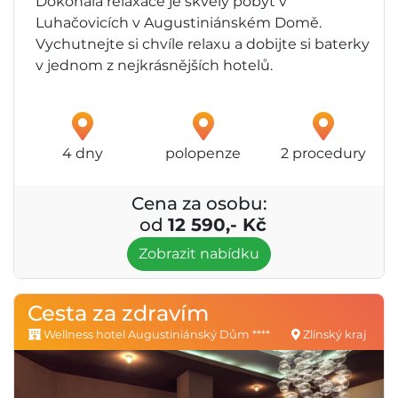
Dokonalá relaxace je skvělý pobyt v
Luhačovicích v Augustiniánském Domě.
Vychutnejte si chvíle relaxu a dobijte si baterky
v jednom z nejkrásnějších hotelů.
4 dny
polopenze
2 procedury
Cena za osobu:
od
12 590,- Kč
Zobrazit nabídku
Cesta za zdravím
Wellness hotel Augustiniánský Dům ****
Zlínský kraj