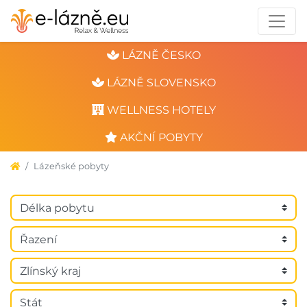
LÁZNĚ ČESKO
LÁZNĚ SLOVENSKO
WELLNESS HOTELY
AKČNÍ POBYTY
Lázeňské pobyty