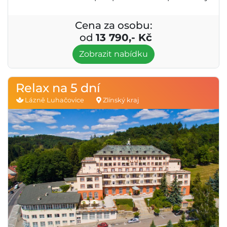
Cena za osobu:
od
13 790,- Kč
Zobrazit nabídku
Relax na 5 dní
Lázně Luhačovice
Zlínský kraj