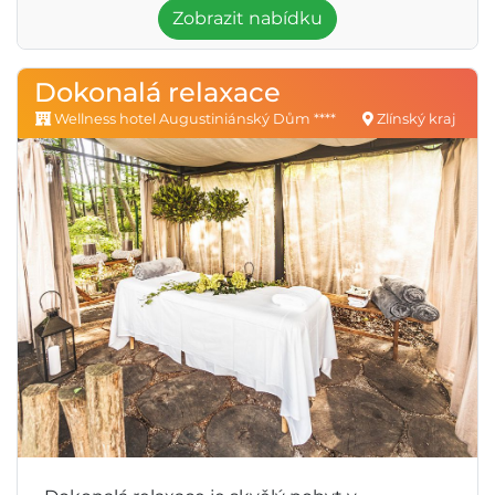
Zobrazit nabídku
Dokonalá relaxace
Wellness hotel Augustiniánský Dům ****
Zlínský kraj