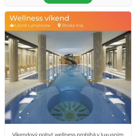
Wellness víkend
Lázně Luhačovice
Zlínský kraj
Víkendový pobyt wellness probíhá v luxusním