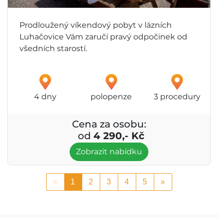
Prodloužený víkendový pobyt v lázních
Luhačovice Vám zaručí pravý odpočinek od
všedních starostí.
4 dny
polopenze
3 procedury
Cena za osobu:
od
4 290,- Kč
Zobrazit nabídku
«
1
2
3
4
5
»