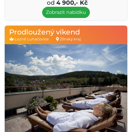
od
4 900,- Kč
Zobrazit nabídku
Prodloužený víkend
Lázně Luhačovice
Zlínský kraj