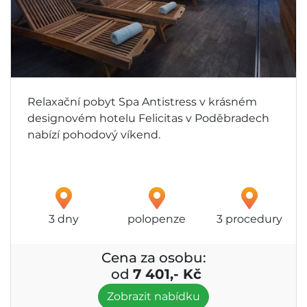
Relaxační pobyt Spa Antistress v krásném
designovém hotelu Felicitas v Poděbradech
nabízí pohodový víkend.
3 dny
polopenze
3 procedury
Cena za osobu:
od
7 401,- Kč
Zobrazit nabídku