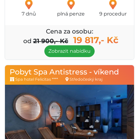
7 dnů
plná penze
9 procedur
Cena za osobu:
19 817,- Kč
od
21 900,- Kč
Zobrazit nabídku
Pobyt Spa Antistress - víkend
Spa hotel Felicitas ****
Středočeský kraj