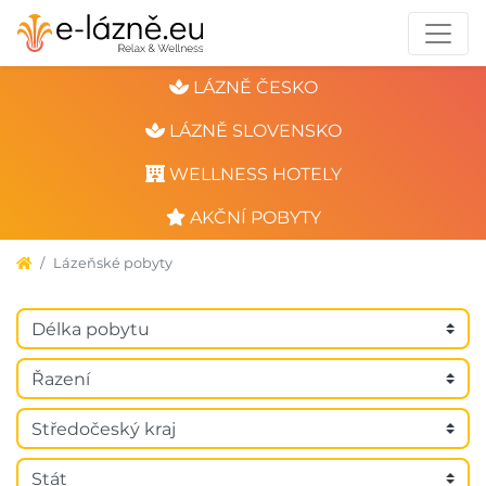
LÁZNĚ ČESKO
LÁZNĚ SLOVENSKO
WELLNESS HOTELY
AKČNÍ POBYTY
Lázeňské pobyty