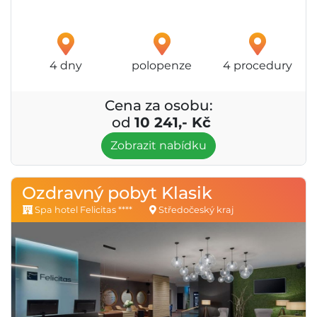
4 dny
polopenze
4 procedury
Cena za osobu:
od
10 241,- Kč
Zobrazit nabídku
Ozdravný pobyt Klasik
Spa hotel Felicitas ****
Středočeský kraj