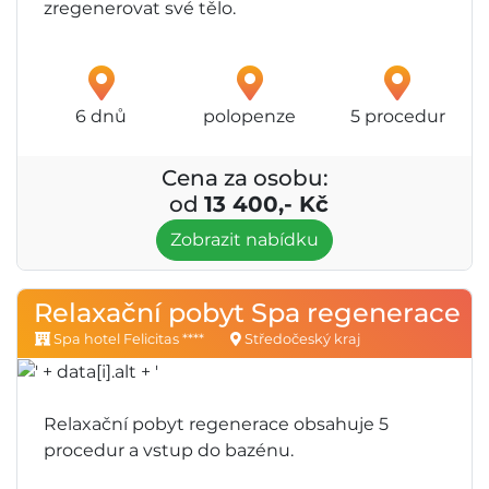
zregenerovat své tělo.
6 dnů
polopenze
5 procedur
Cena za osobu:
od
13 400,- Kč
Zobrazit nabídku
Relaxační pobyt Spa regenerace
Spa hotel Felicitas ****
Středočeský kraj
Relaxační pobyt regenerace obsahuje 5
procedur a vstup do bazénu.