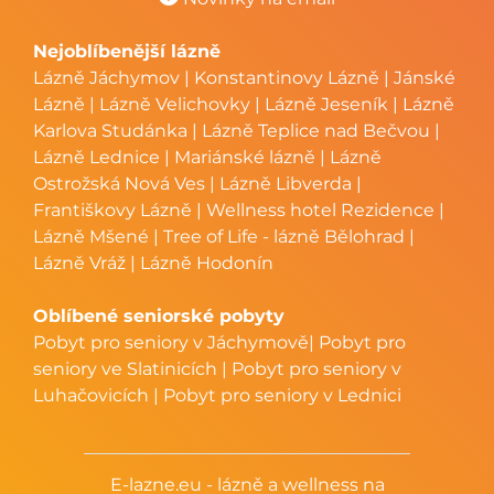
Nejoblíbenější lázně
Lázně Jáchymov
|
Konstantinovy Lázně
|
Jánské
Lázně
|
Lázně Velichovky
|
Lázně Jeseník
|
Lázně
Karlova Studánka
|
Lázně Teplice nad Bečvou
|
Lázně Lednice
|
Mariánské lázně
|
Lázně
Ostrožská Nová Ves
|
Lázně Libverda
|
Františkovy Lázně
|
Wellness hotel Rezidence
|
Lázně Mšené
|
Tree of Life - lázně Bělohrad
|
Lázně Vráž
|
Lázně Hodonín
Oblíbené seniorské pobyty
Pobyt pro seniory v Jáchymově
|
Pobyt pro
seniory ve Slatinicích
|
Pobyt pro seniory v
Luhačovicích
|
Pobyt pro seniory v Lednici
E-lazne.eu - lázně a wellness na