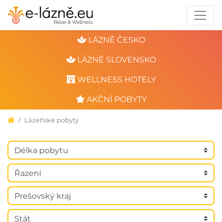
LÁZNĚ ČESKO
LÁZNĚ SLOVENSKO
WELLNESS HOTELY
AKČNÍ POBYTY
Lázeňské pobyty