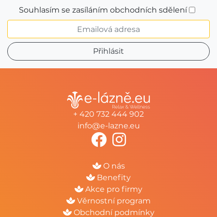
Souhlasím se zasíláním obchodních sdělení
+ 420 732 444 902
info@e-lazne.eu
O nás
Benefity
Akce pro firmy
Věrnostní program
Obchodní podmínky