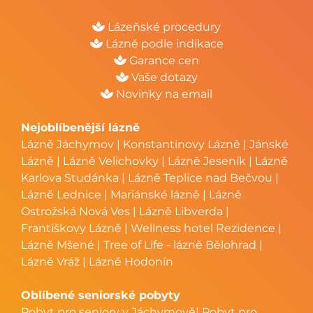
Lázeňské procedury
Lázně podle indikace
Garance cen
Vaše dotazy
Novinky na email
Nejoblíbenější lázně
Lázně Jáchymov
|
Konstantinovy Lázně
|
Jánské
Lázně
|
Lázně Velichovky
|
Lázně Jeseník
|
Lázně
Karlova Studánka
|
Lázně Teplice nad Bečvou
|
Lázně Lednice
|
Mariánské lázně
|
Lázně
Ostrožská Nová Ves
|
Lázně Libverda
|
Františkovy Lázně
|
Wellness hotel Rezidence
|
Lázně Mšené
|
Tree of Life - lázně Bělohrad
|
Lázně Vráž
|
Lázně Hodonín
Oblíbené seniorské pobyty
Pobyt pro seniory v Jáchymově
|
Pobyt pro