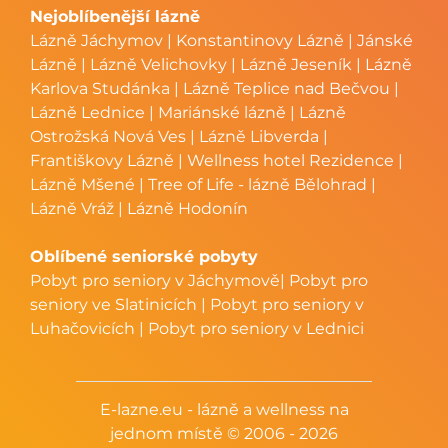
Nejoblíbenější lázně
Lázně Jáchymov
|
Konstantinovy Lázně
|
Jánské
Lázně
|
Lázně Velichovky
|
Lázně Jeseník
|
Lázně
Karlova Studánka
|
Lázně Teplice nad Bečvou
|
Lázně Lednice
|
Mariánské lázně
|
Lázně
Ostrožská Nová Ves
|
Lázně Libverda
|
Františkovy Lázně
|
Wellness hotel Rezidence
|
Lázně Mšené
|
Tree of Life - lázně Bělohrad
|
Lázně Vráž
|
Lázně Hodonín
Oblíbené seniorské pobyty
Pobyt pro seniory v Jáchymově
|
Pobyt pro
seniory ve Slatinicích
|
Pobyt pro seniory v
Luhačovicích
|
Pobyt pro seniory v Lednici
E-lazne.eu - lázně a wellness na
jednom místě © 2006 - 2026