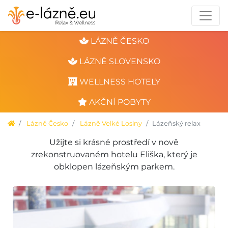
LÁZNĚ ČESKO
LÁZNĚ SLOVENSKO
WELLNESS HOTELY
AKČNÍ POBYTY
Lázně Česko
Lázně Velké Losiny
Lázeňský relax
Užijte si krásné prostředí v nově
zrekonstruovaném hotelu Eliška, který je
obklopen lázeňským parkem.