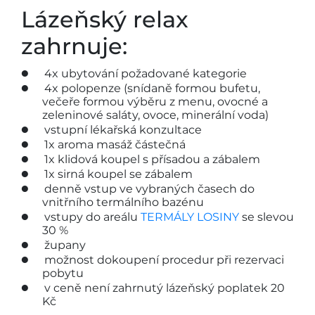
Lázeňský relax
zahrnuje:
4x ubytování požadované kategorie
4x polopenze (snídaně formou bufetu,
večeře formou výběru z menu, ovocné a
zeleninové saláty, ovoce, minerální voda)
vstupní lékařská konzultace
1x aroma masáž částečná
1x klidová koupel s přísadou a zábalem
1x sirná koupel se zábalem
denně vstup ve vybraných časech do
vnitřního termálního bazénu
vstupy do areálu
TERMÁLY LOSINY
se slevou
30 %
župany
možnost dokoupení procedur při rezervaci
pobytu
v ceně není zahrnutý lázeňský poplatek 20
Kč