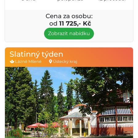
Cena za osobu:
od
11 725,- Kč
Zobrazit nabídku
Slatinný týden
Lázně Mšené
Ústecký kraj