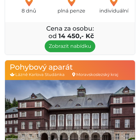
8 dnů
plná penze
individuální
Cena za osobu:
od
14 450,- Kč
Zobrazit nabídku
Pohybový aparát
Lázně Karlova Studánka
Moravskoslezský kraj