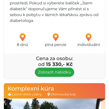
prostředí. Pokud si vyberete balíček „Jsem
diabetik“ doporučujeme Vám přinést si s
sebou k pobytu v lázních lékařskou zprávu od
diabetologa.
8 dnů
plná penze
individuální
Cena za osobu:
od
15 330,- Kč
Zobrazit nabídku
Komplexní kúra
Lázně Velké Losiny
Olomoucký kraj