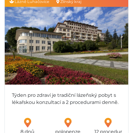
Lázně Luhačovice
Zlínský kraj
Týden pro zdraví je tradiční lázeňský pobyt s
lékařskou konzultací a 2 procedurami denně.
8 dnů
polopenze
12 procedur