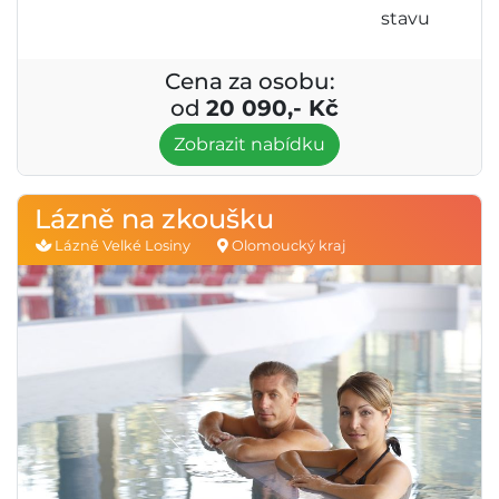
stavu
Cena za osobu:
od
20 090,- Kč
Zobrazit nabídku
Lázně na zkoušku
Lázně Velké Losiny
Olomoucký kraj