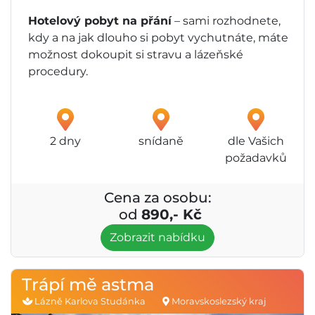
Hotelový pobyt na přání
– sami rozhodnete,
kdy a na jak dlouho si pobyt vychutnáte, máte
možnost dokoupit si stravu a lázeňské
procedury.
2 dny
snídaně
dle Vašich
požadavků
Cena za osobu:
od
890,- Kč
Zobrazit nabídku
Trápí mě astma
Lázně Karlova Studánka
Moravskoslezský kraj