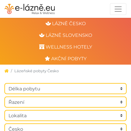
LÁZNĚ ČESKO
LÁZNĚ SLOVENSKO
WELLNESS HOTELY
AKČNÍ POBYTY
Lázeňské pobyty Česko