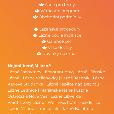
Akce pro firmy
Věrnostní program
Obchodní podmínky
Lázeňské procedury
Lázně podle indikace
Garance cen
Vaše dotazy
Novinky na email
Nejoblíbenější lázně
Lázně Jáchymov
|
Konstantinovy Lázně
|
Jánské
Lázně
|
Lázně Velichovky
|
Lázně Jeseník
|
Lázně
Karlova Studánka
|
Lázně Teplice nad Bečvou
|
Lázně Lednice
|
Mariánské lázně
|
Lázně
Ostrožská Nová Ves
|
Lázně Libverda
|
Františkovy Lázně
|
Wellness hotel Rezidence
|
Lázně Mšené
|
Tree of Life - lázně Bělohrad
|