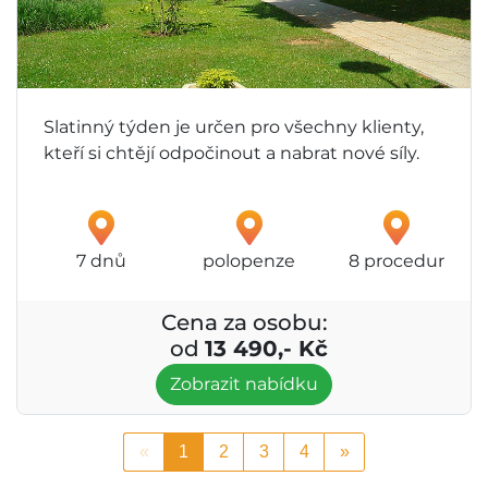
Slatinný týden je určen pro všechny klienty,
kteří si chtějí odpočinout a nabrat nové síly.
7 dnů
polopenze
8 procedur
Cena za osobu:
od
13 490,- Kč
Zobrazit nabídku
«
1
2
3
4
»