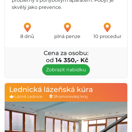
problémy s pohybovým aparátem. Pobyt je
skvělý jako prevence.
8 dnů
plná penze
10 procedur
Cena za osobu:
od
14 350,- Kč
Zobrazit nabídku
Lednická lázeňská kúra
Lázně Lednice
Jihomoravský kraj