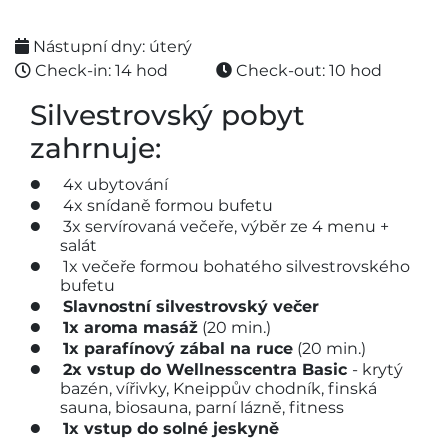
Nástupní dny: úterý
Check-in: 14 hod
Check-out: 10 hod
Silvestrovský pobyt
zahrnuje:
4x ubytování
4x snídaně formou bufetu
3x servírovaná večeře, výběr ze 4 menu +
salát
1x večeře formou bohatého silvestrovského
bufetu
Slavnostní silvestrovský večer
1x aroma masáž
(20 min.)
1x parafínový zábal na ruce
(20 min.)
2x vstup do Wellnesscentra Basic
- krytý
bazén, vířivky, Kneippův chodník, finská
sauna, biosauna, parní lázně, fitness
1x vstup do solné jeskyně