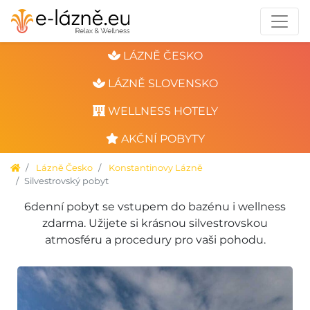
LÁZNĚ ČESKO
LÁZNĚ SLOVENSKO
WELLNESS HOTELY
AKČNÍ POBYTY
Lázně Česko
Konstantinovy Lázně
Silvestrovský pobyt
6denní pobyt se vstupem do bazénu i wellness
zdarma. Užijete si krásnou silvestrovskou
atmosféru a procedury pro vaši pohodu.