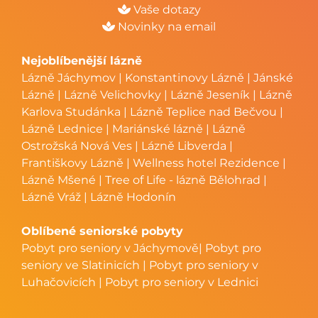
Vaše dotazy
Novinky na email
Nejoblíbenější lázně
Lázně Jáchymov
|
Konstantinovy Lázně
|
Jánské
Lázně
|
Lázně Velichovky
|
Lázně Jeseník
|
Lázně
Karlova Studánka
|
Lázně Teplice nad Bečvou
|
Lázně Lednice
|
Mariánské lázně
|
Lázně
Ostrožská Nová Ves
|
Lázně Libverda
|
Františkovy Lázně
|
Wellness hotel Rezidence
|
Lázně Mšené
|
Tree of Life - lázně Bělohrad
|
Lázně Vráž
|
Lázně Hodonín
Oblíbené seniorské pobyty
Pobyt pro seniory v Jáchymově
|
Pobyt pro
seniory ve Slatinicích
|
Pobyt pro seniory v
Luhačovicích
|
Pobyt pro seniory v Lednici