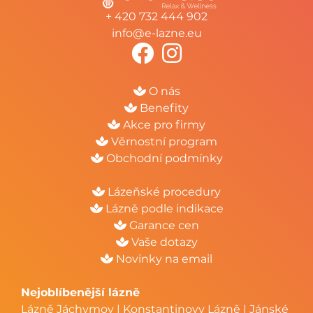
+ 420 732 444 902
info@e-lazne.eu
O nás
Benefity
Akce pro firmy
Věrnostní program
Obchodní podmínky
Lázeňské procedury
Lázně podle indikace
Garance cen
Vaše dotazy
Novinky na email
Nejoblíbenější lázně
Lázně Jáchymov
|
Konstantinovy Lázně
|
Jánské