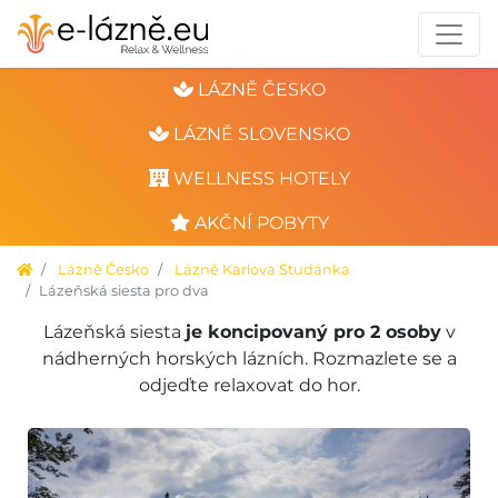
LÁZNĚ ČESKO
LÁZNĚ SLOVENSKO
WELLNESS HOTELY
AKČNÍ POBYTY
Lázně Česko
Lázně Karlova Studánka
Lázeňská siesta pro dva
Lázeňská siesta
je koncipovaný pro 2 osoby
v
nádherných horských lázních. Rozmazlete se a
odjeďte relaxovat do hor.