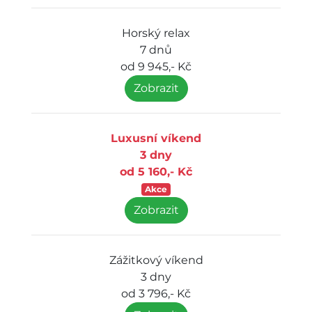
Horský relax
7 dnů
od 9 945,- Kč
Zobrazit
Luxusní víkend
3 dny
od 5 160,- Kč
Akce
Zobrazit
Zážitkový víkend
3 dny
od 3 796,- Kč