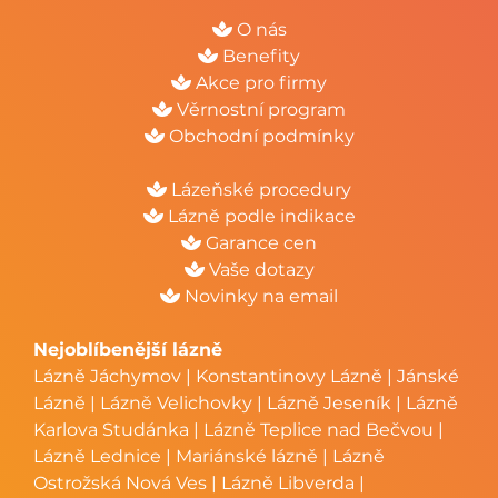
O nás
Benefity
Akce pro firmy
Věrnostní program
Obchodní podmínky
Lázeňské procedury
Lázně podle indikace
Garance cen
Vaše dotazy
Novinky na email
Nejoblíbenější lázně
Lázně Jáchymov
|
Konstantinovy Lázně
|
Jánské
Lázně
|
Lázně Velichovky
|
Lázně Jeseník
|
Lázně
Karlova Studánka
|
Lázně Teplice nad Bečvou
|
Lázně Lednice
|
Mariánské lázně
|
Lázně
Ostrožská Nová Ves
|
Lázně Libverda
|