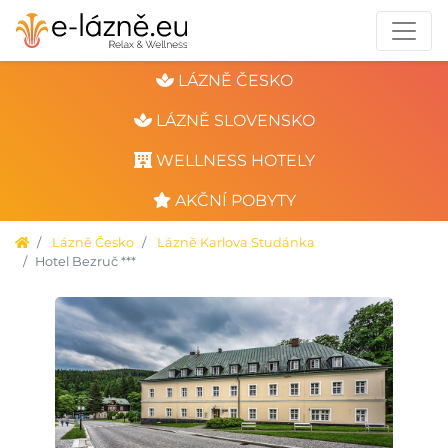
LÁZNĚ ČESKO
LÁZNĚ SLOVENSKO
WELLNESS HOTELY
AKČNÍ POBYTY
Lázně Česko
Lázně Karlova Studánka
Hotel Bezruč ***