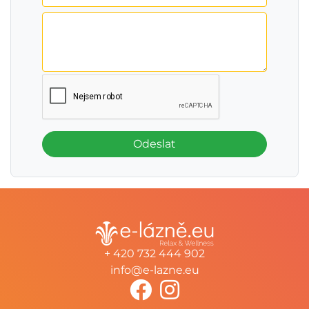
Odeslat
+ 420 732 444 902
info@e-lazne.eu