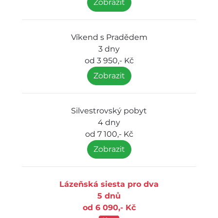
Zobrazit
Víkend s Pradědem
3 dny
od 3 950,- Kč
Zobrazit
Silvestrovský pobyt
4 dny
od 7 100,- Kč
Zobrazit
Lázeňská siesta pro dva
5 dnů
od 6 090,- Kč