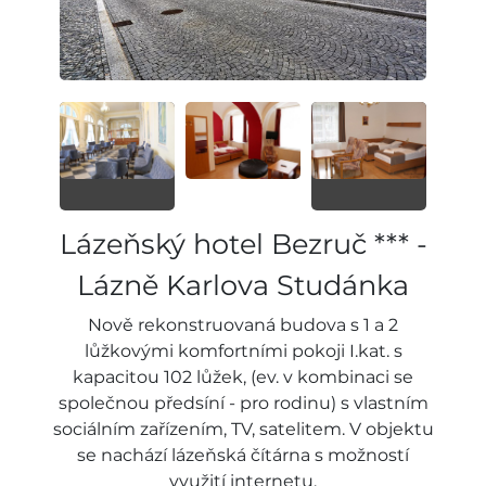
Lázeňský hotel Bezruč *** -
Lázně Karlova Studánka
Nově rekonstruovaná budova s 1 a 2
lůžkovými komfortními pokoji I.kat. s
kapacitou 102 lůžek, (ev. v kombinaci se
společnou předsíní - pro rodinu) s vlastním
sociálním zařízením, TV, satelitem. V objektu
se nachází lázeňská čítárna s možností
využití internetu.