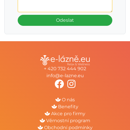
Odeslat
+ 420 732 444 902
info@e-lazne.eu
O nás
Benefity
Akce pro firmy
Věrnostní program
Obchodní podmínky