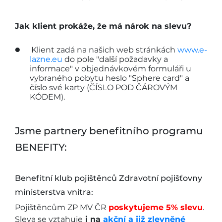
Jak klient prokáže, že má nárok na slevu?
Klient zadá na našich web stránkách
www.e-
lazne.eu
do pole "další požadavky a
informace" v objednávkovém formuláři u
vybraného pobytu heslo "Sphere card" a
číslo své karty (ČÍSLO POD ČÁROVÝM
KÓDEM).
Jsme partnery benefitního programu
BENEFITY:
Benefitní klub pojištěnců Zdravotní pojišťovny
ministerstva vnitra:
Pojištěncům ZP MV ČR
poskytujeme 5% slevu
.
Sleva se vztahuje
i na
akční a již zlevněné