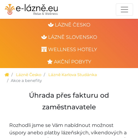
LÁZNĚ ČESKO
LÁZNĚ SLOVENSKO
WELLNESS HOTELY
AKČNÍ POBYTY
Lázně Česko
Lázně Karlova Studánka
Akce a benefity
Úhrada přes fakturu od
zaměstnavatele
Rozhodli jsme se Vám nabídnout možnost
úspory anebo platby lázeňských, víkendových a