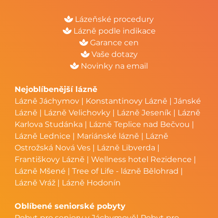
Lázeňské procedury
Lázně podle indikace
Garance cen
Vaše dotazy
Novinky na email
Nejoblíbenější lázně
Lázně Jáchymov
|
Konstantinovy Lázně
|
Jánské
Lázně
|
Lázně Velichovky
|
Lázně Jeseník
|
Lázně
Karlova Studánka
|
Lázně Teplice nad Bečvou
|
Lázně Lednice
|
Mariánské lázně
|
Lázně
Ostrožská Nová Ves
|
Lázně Libverda
|
Františkovy Lázně
|
Wellness hotel Rezidence
|
Lázně Mšené
|
Tree of Life - lázně Bělohrad
|
Lázně Vráž
|
Lázně Hodonín
Oblíbené seniorské pobyty
Pobyt pro seniory v Jáchymově
|
Pobyt pro