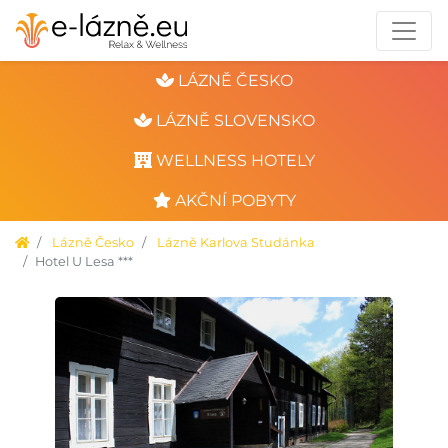
LÁZNĚ ČESKO
LÁZNĚ SLOVENSKO
WELLNESS HOTELY
AKČNÍ POBYTY
Lázně Česko
Lázně Karlova Studánka
Hotel U Lesa ***