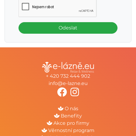
Odeslat
+ 420 732 444 902
info@e-lazne.eu
O nás
Benefity
Akce pro firmy
Věrnostní program