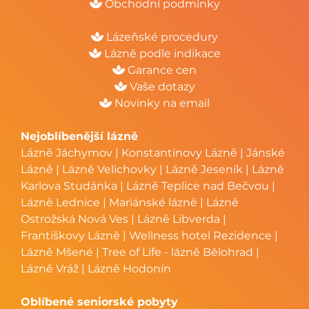
Obchodní podmínky
Lázeňské procedury
Lázně podle indikace
Garance cen
Vaše dotazy
Novinky na email
Nejoblíbenější lázně
Lázně Jáchymov
|
Konstantinovy Lázně
|
Jánské
Lázně
|
Lázně Velichovky
|
Lázně Jeseník
|
Lázně
Karlova Studánka
|
Lázně Teplice nad Bečvou
|
Lázně Lednice
|
Mariánské lázně
|
Lázně
Ostrožská Nová Ves
|
Lázně Libverda
|
Františkovy Lázně
|
Wellness hotel Rezidence
|
Lázně Mšené
|
Tree of Life - lázně Bělohrad
|
Lázně Vráž
|
Lázně Hodonín
Oblíbené seniorské pobyty