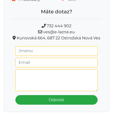
Máte dotaz?
732 444 902
ves@e-lazne.eu
Kunovská 664, 687 22 Ostrožská Nová Ves
Odeslat