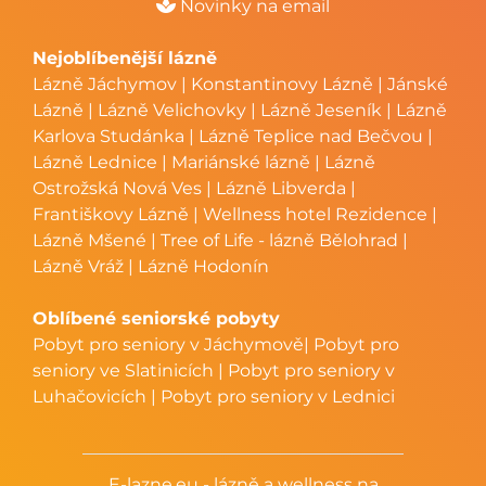
Novinky na email
Nejoblíbenější lázně
Lázně Jáchymov
|
Konstantinovy Lázně
|
Jánské
Lázně
|
Lázně Velichovky
|
Lázně Jeseník
|
Lázně
Karlova Studánka
|
Lázně Teplice nad Bečvou
|
Lázně Lednice
|
Mariánské lázně
|
Lázně
Ostrožská Nová Ves
|
Lázně Libverda
|
Františkovy Lázně
|
Wellness hotel Rezidence
|
Lázně Mšené
|
Tree of Life - lázně Bělohrad
|
Lázně Vráž
|
Lázně Hodonín
Oblíbené seniorské pobyty
Pobyt pro seniory v Jáchymově
|
Pobyt pro
seniory ve Slatinicích
|
Pobyt pro seniory v
Luhačovicích
|
Pobyt pro seniory v Lednici
E-lazne.eu - lázně a wellness na