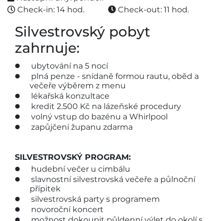
Check-in: 14 hod.
Check-out: 11 hod.
Silvestrovský pobyt
zahrnuje:
ubytování na 5 nocí
plná penze - snídaně formou rautu, oběd a
večeře výběrem z menu
lékařská konzultace
kredit 2.500 Kč na lázeňské procedury
volný vstup do bazénu a Whirlpool
zapůjčení županu zdarma
SILVESTROVSKÝ PROGRAM:
hudební večer u cimbálu
slavnostní silvestrovská večeře a půlnoční
přípitek
silvestrovská party s programem
novoroční koncert
možnost dokoupit půldenní výlet do okolí s