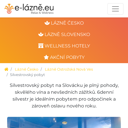
LÁZNĚ ČESKO
LÁZNĚ SLOVENSKO
WELLNESS HOTELY
AKČNÍ POBYTY
Lázně Česko
Lázně Ostrožská Nová Ves
Silvestrovský pobyt
Silvestrovský pobyt na Slovácku je plný pohody,
skvělého vína a nevšedních zážítků. 6denní
silvestr je ideálním pobytem pro odpočinek a
zároveň oslavu nového roku.