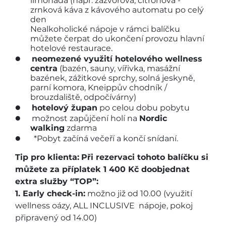
limonáda (např. zázvorová, citronová -
zrnková káva z kávového automatu po celý
den
Nealkoholické nápoje v rámci balíčku
můžete čerpat do ukončení provozu hlavní
hotelové restaurace.
neomezené využití hotelového wellness
centra
(bazén, sauny, vířivka, masážní
bazének, zážitkové sprchy, solná jeskyně,
parní komora, Kneippův chodník /
brouzdaliště, odpočívárny)
hotelový župan
po celou dobu pobytu
možnost zapůjčení holí na
Nordic
walking
zdarma
*Pobyt začíná večeří a končí snídaní.
Tip pro klienta:
Při rezervaci tohoto balíčku si
můžete za příplatek 1 400 Kč doobjednat
extra služby “TOP”:
1. Early check-in:
možno již od 10.00 (využití
wellness oázy, ALL INCLUSIVE nápoje, pokoj
připravený od 14.00)