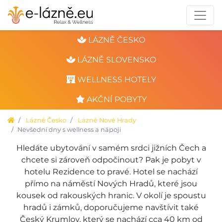
LÁZNĚ ČESKO
LÁZNĚ SLOVENSKO
WELLNESS HOTELY
AKČNÍ POBYTY
Lázně Česko
Lázně Nové Hrady
Nevšední dny s wellness a nápoji
Hledáte ubytování v samém srdci jižních Čech a
chcete si zároveň odpočinout? Pak je pobyt v
hotelu Rezidence to pravé. Hotel se nachází
přímo na náměstí Nových Hradů, které jsou
kousek od rakouských hranic. V okolí je spoustu
hradů i zámků, doporučujeme navštívit také
Český Krumlov, který se nachází cca 40 km od