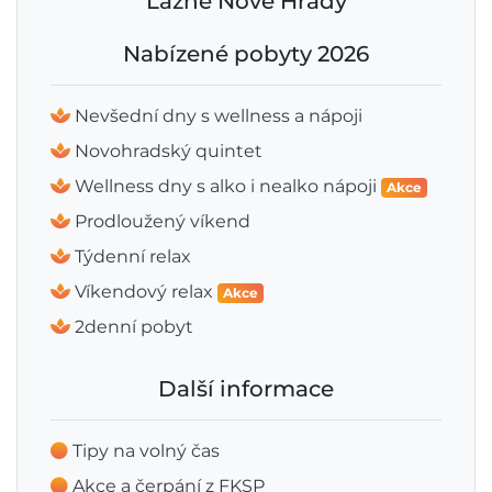
Lázně Nové Hrady
Nabízené pobyty 2026
Nevšední dny s wellness a nápoji
Novohradský quintet
Wellness dny s alko i nealko nápoji
Akce
Prodloužený víkend
Týdenní relax
Víkendový relax
Akce
2denní pobyt
Další informace
Tipy na volný čas
Akce a čerpání z FKSP