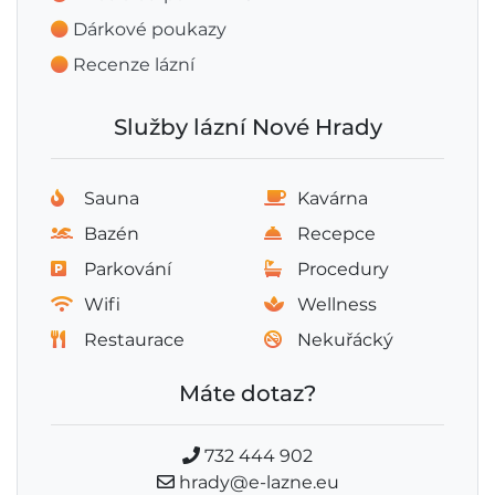
Dárkové poukazy
Recenze lázní
Služby lázní Nové Hrady
Sauna
Kavárna
Bazén
Recepce
Parkování
Procedury
Wifi
Wellness
Restaurace
Nekuřácký
Máte dotaz?
732 444 902
hrady@e-lazne.eu