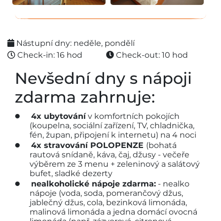
Nástupní dny: neděle, pondělí
Check-in: 16 hod
Check-out: 10 hod
Nevšední dny s nápoji
zdarma zahrnuje:
4x ubytování
v komfortních pokojích
(koupelna, sociální zařízení, TV, chladnička,
fén, župan, připojení k internetu) na 4 noci
4x stravování POLOPENZE
(bohatá
rautová snídaně, káva, čaj, džusy - večeře
výběrem ze 3 menu + zeleninový a salátový
bufet, sladké dezerty
nealkoholické nápoje zdarma:
- nealko
nápoje (voda, soda, pomerančový džus,
jablečný džus, cola, bezinková limonáda,
malinová limonáda a jedna domácí ovocná