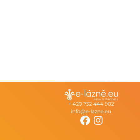
+ 420 732 444 902
info@e-lazne.eu