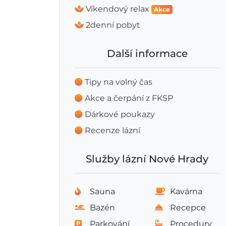
Víkendový relax
Akce
2denní pobyt
Další informace
Tipy na volný čas
Akce a čerpání z FKSP
Dárkové poukazy
Recenze lázní
Služby lázní Nové Hrady
Sauna
Kavárna
Bazén
Recepce
Parkování
Procedury