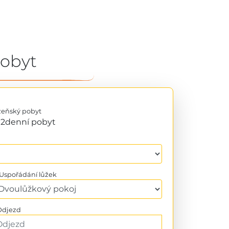
pobyt
zeňský pobyt
2denní pobyt
Uspořádání lůžek
djezd