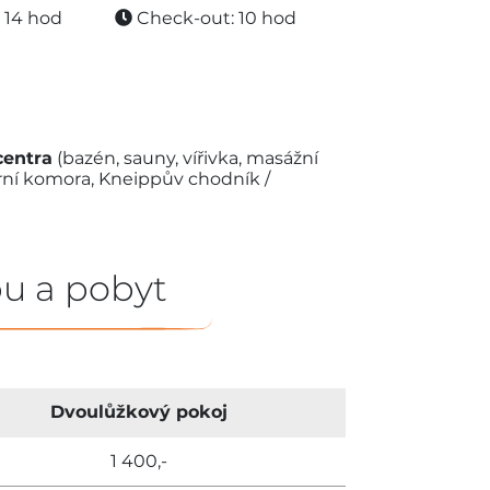
 14 hod
Check-out: 10 hod
centra
(bazén, sauny, vířivka, masážní
arní komora, Kneippův chodník /
u a pobyt
Dvoulůžkový pokoj
1 400,-