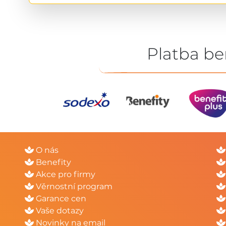
Platba be
O nás
Benefity
Akce pro firmy
Věrnostní program
Garance cen
Vaše dotazy
Novinky na email