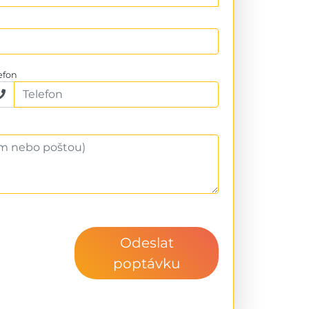
efon
Odeslat
poptávku