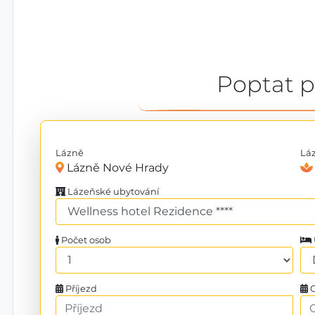
Poptat 
Lázně
Lá
Lázně Nové Hrady
Lázeňské ubytování
Počet osob
Příjezd
O