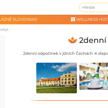
LÁZNĚ SLOVENSKO
WELLNESS HOT
pobyt
2denní
2denní odpočinek v jižních Čechách. K dispo