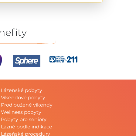
nefity
Lázeňské pobyty
Víkendové pobyty
Prodloužené víkendy
Wellness pobyty
Pobyty pro seniory
Lázně podle indikace
Lázeňské procedury