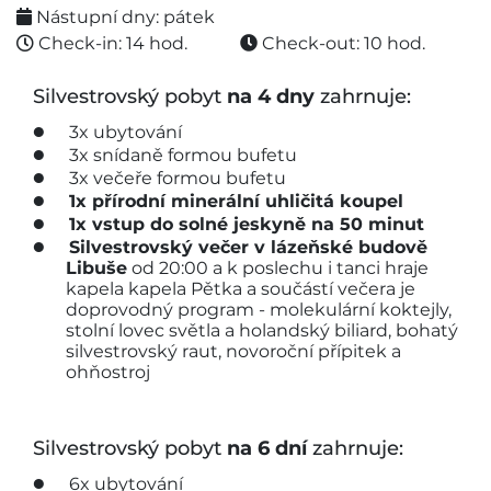
Nástupní dny: pátek
Check-in: 14 hod.
Check-out: 10 hod.
Silvestrovský pobyt
na 4 dny
zahrnuje:
​3x ubytování
3x snídaně formou bufetu
3x večeře formou bufetu
1x přírodní minerální uhličitá koupel
1x vstup do solné jeskyně na 50 minut
Silvestrovský večer v lázeňské budově
Libuše
od 20:00 a k poslechu i tanci hraje
kapela kapela Pětka a součástí večera je
doprovodný program - molekulární koktejly,
stolní lovec světla a holandský biliard, bohatý
silvestrovský raut, novoroční přípitek a
ohňostroj
Silvestrovský pobyt
na 6 dní
zahrnuje:
​6x ubytování