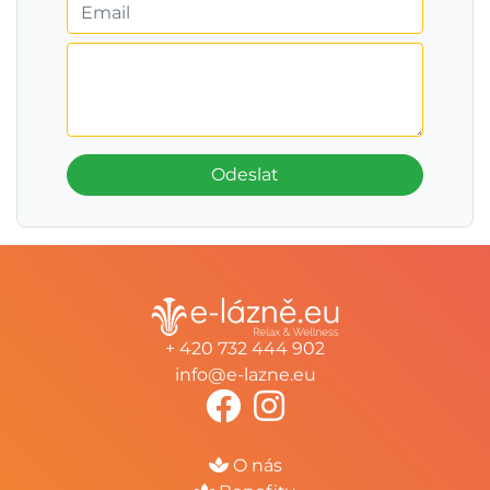
Odeslat
+ 420 732 444 902
info@e-lazne.eu
O nás