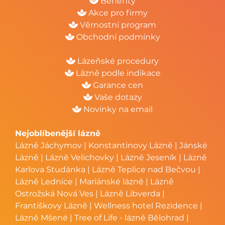
Benefity
Akce pro firmy
Věrnostní program
Obchodní podmínky
Lázeňské procedury
Lázně podle indikace
Garance cen
Vaše dotazy
Novinky na email
Nejoblíbenější lázně
Lázně Jáchymov
|
Konstantinovy Lázně
|
Jánské
Lázně
|
Lázně Velichovky
|
Lázně Jeseník
|
Lázně
Karlova Studánka
|
Lázně Teplice nad Bečvou
|
Lázně Lednice
|
Mariánské lázně
|
Lázně
Ostrožská Nová Ves
|
Lázně Libverda
|
Františkovy Lázně
|
Wellness hotel Rezidence
|
Lázně Mšené
|
Tree of Life - lázně Bělohrad
|