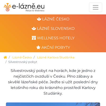
LÁZNĚ ČESKO
LÁZNĚ SLOVENSKO
WELLNESS HOTELY
AKČNÍ POBYTY
Lázně Česko
Lázně Karlova Studánka
Silvestrovský pobyt
Silvestrovský pobyt na horách, kde je jedno z
nejčistčích ovzduší v Česku. Plno zábavy a
skvělé lázeňské péče. Jeďte si užít poslední dny
letošního roku do krásného prostředí Karlovy
Studánky.