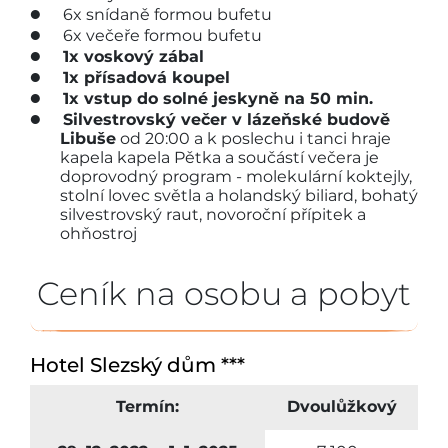
6x snídaně formou bufetu
6x večeře formou bufetu
1x voskový zábal
1x přísadová koupel
1x vstup do solné jeskyně na 50 min.
Silvestrovský večer v lázeňské budově
Libuše
od 20:00 a k poslechu i tanci hraje
kapela kapela Pětka a součástí večera je
doprovodný program - molekulární koktejly,
stolní lovec světla a holandský biliard, bohatý
silvestrovský raut, novoroční přípitek a
ohňostroj
Ceník na osobu a pobyt
Hotel Slezský dům ***
Termín:
Dvoulůžkový