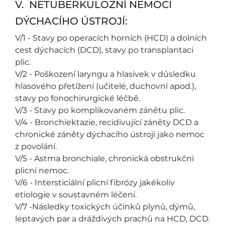
V. NETUBERKULOZNÍ NEMOCI
DÝCHACÍHO ÚSTROJÍ:
V/1 - Stavy po operacích horních (HCD) a dolních
cest dýchacích (DCD), stavy po transplantaci
plic.
V/2 - Poškození laryngu a hlasivek v důsledku
hlasového přetížení (učitelé, duchovní apod.),
stavy po fonochirurgické léčbě.
V/3 - Stavy po komplikovaném zánětu plic.
V/4 - Bronchiektazie, recidivující záněty DCD a
chronické záněty dýchacího ústrojí jako nemoc
z povolání.
V/5 - Astma bronchiale, chronická obstrukční
plicní nemoc.
V/6 - Intersticiální plicní fibrózy jakékoliv
etiologie v soustavném léčení.
V/7 -Následky toxických účinků plynů, dýmů,
leptavých par a dráždivých prachů na HCD, DCD.