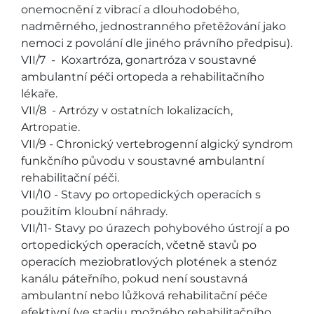
onemocnění z vibrací a dlouhodobého,
nadměrného, jednostranného přetěžování jako
nemoci z povolání dle jiného právního předpisu).
VII/7 - Koxartróza, gonartróza v soustavné
ambulantní péči ortopeda a rehabilitačního
lékaře.
VII/8 - Artrózy v ostatních lokalizacích,
Artropatie.
VII/9 - Chronický vertebrogenní algický syndrom
funkčního původu v soustavné ambulantní
rehabilitační péči.
VII/10 - Stavy po ortopedických operacích s
použitím kloubní náhrady.
VII/11- Stavy po úrazech pohybového ústrojí a po
ortopedických operacích, včetně stavů po
operacích meziobratlových plotének a stenóz
kanálu páteřního, pokud není soustavná
ambulantní nebo lůžková rehabilitační péče
efektivní (ve stadiu možného rehabilitačního