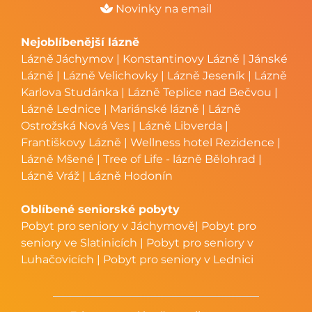
Novinky na email
Nejoblíbenější lázně
Lázně Jáchymov
|
Konstantinovy Lázně
|
Jánské
Lázně
|
Lázně Velichovky
|
Lázně Jeseník
|
Lázně
Karlova Studánka
|
Lázně Teplice nad Bečvou
|
Lázně Lednice
|
Mariánské lázně
|
Lázně
Ostrožská Nová Ves
|
Lázně Libverda
|
Františkovy Lázně
|
Wellness hotel Rezidence
|
Lázně Mšené
|
Tree of Life - lázně Bělohrad
|
Lázně Vráž
|
Lázně Hodonín
Oblíbené seniorské pobyty
Pobyt pro seniory v Jáchymově
|
Pobyt pro
seniory ve Slatinicích
|
Pobyt pro seniory v
Luhačovicích
|
Pobyt pro seniory v Lednici