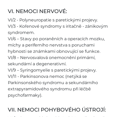
VI. NEMOCI NERVOVÉ:
VI/2 - Polyneuropatie s paretickými projevy.
VI/3 - Kořenové syndromy s iritačně - zánikovým
syndromem.
VI/6 – Stavy po poraněních a operacích mozku,
míchy a periferního nervstva s poruchami
hybnosti se známkami obnovující se funkce.
VI/8 – Nervosvalová onemocnění primární,
sekundární a degenerativní.
VI/9 – Syringomyelie s paretickými projevy.
VI/11 - Parkinsonova nemoc (netýká se
Parkinsonského syndromu a sekundárního
extrapyramidového syndromu při léčbě
psychofarmaky).
VII. NEMOCI POHYBOVÉHO ÚSTROJÍ: