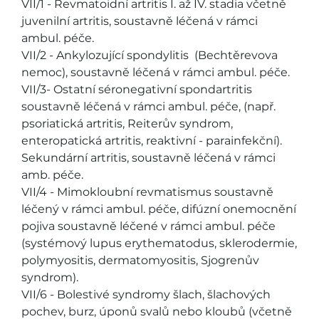
VII/1 - Revmatoidní artritis I. až IV. stadia včetně
juvenilní artritis, soustavně léčená v rámci
ambul. péče.
VII/2 - Ankylozující spondylitis (Bechtěrevova
nemoc), soustavně léčená v rámci ambul. péče.
VII/3- Ostatní séronegativní spondartritis
soustavně léčená v rámci ambul. péče, (např.
psoriatická artritis, Reiterův syndrom,
enteropatická artritis, reaktivní - parainfekční).
Sekundární artritis, soustavně léčená v rámci
amb. péče.
VII/4 - Mimokloubní revmatismus soustavně
léčený v rámci ambul. péče, difúzní onemocnění
pojiva soustavně léčené v rámci ambul. péče
(systémový lupus erythematodus, sklerodermie,
polymyositis, dermatomyositis, Sjogrenův
syndrom).
VII/6 - Bolestivé syndromy šlach, šlachových
pochev, burz, úponů svalů nebo kloubů (včetně