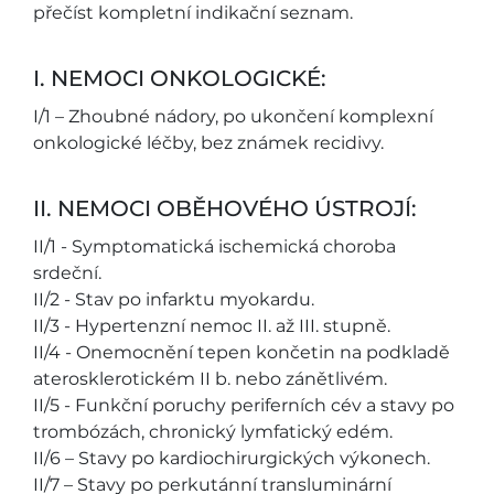
přečíst kompletní indikační seznam.
I. NEMOCI ONKOLOGICKÉ:
I/1 – Zhoubné nádory, po ukončení komplexní
onkologické léčby, bez známek recidivy.
II. NEMOCI OBĚHOVÉHO ÚSTROJÍ:
II/1 - Symptomatická ischemická choroba
srdeční.
II/2 - Stav po infarktu myokardu.
II/3 - Hypertenzní nemoc II. až III. stupně.
II/4 - Onemocnění tepen končetin na podkladě
aterosklerotickém II b. nebo zánětlivém.
II/5 - Funkční poruchy periferních cév a stavy po
trombózách, chronický lymfatický edém.
II/6 – Stavy po kardiochirurgických výkonech.
II/7 – Stavy po perkutánní transluminární