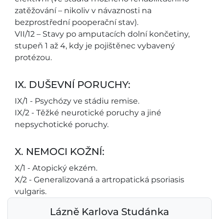
zatěžování – nikoliv v návaznosti na
bezprostřední pooperační stav).
VII/12 – Stavy po amputacích dolní končetiny,
stupeň 1 až 4, kdy je pojištěnec vybavený
protézou.
IX. DUŠEVNÍ PORUCHY:
IX/1 - Psychózy ve stádiu remise.
IX/2 - Těžké neurotické poruchy a jiné
nepsychotické poruchy.
X. NEMOCI KOŽNÍ:
X/1 - Atopický ekzém.
X/2 - Generalizovaná a artropatická psoriasis
vulgaris.
Lázně Karlova Studánka