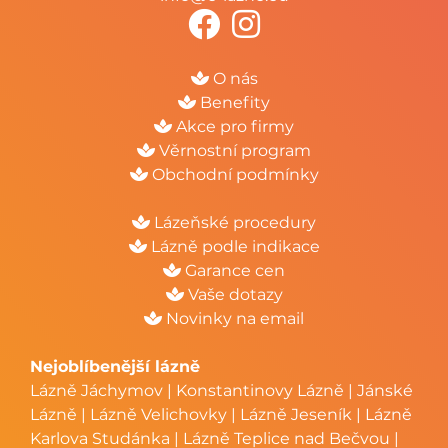
O nás
Benefity
Akce pro firmy
Věrnostní program
Obchodní podmínky
Lázeňské procedury
Lázně podle indikace
Garance cen
Vaše dotazy
Novinky na email
Nejoblíbenější lázně
Lázně Jáchymov
|
Konstantinovy Lázně
|
Jánské
Lázně
|
Lázně Velichovky
|
Lázně Jeseník
|
Lázně
Karlova Studánka
|
Lázně Teplice nad Bečvou
|