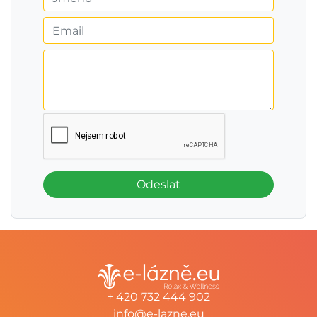
Odeslat
+ 420 732 444 902
info@e-lazne.eu