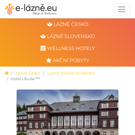
LÁZNĚ ČESKO
LÁZNĚ SLOVENSKO
WELLNESS HOTELY
AKČNÍ POBYTY
Lázně Česko
Lázně Karlova Studánka
Hotel Libuše ***