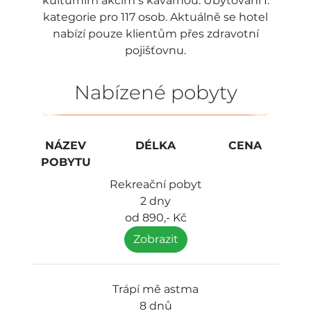
kulturním akcím s kavárnou. Ubytování I.
kategorie pro 117 osob. Aktuálně se hotel
nabízí pouze klientům přes zdravotní
pojišťovnu.
Nabízené pobyty
NÁZEV
DÉLKA
CENA
POBYTU
Rekreační pobyt
2 dny
od 890,- Kč
Zobrazit
Trápí mě astma
8 dnů