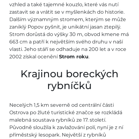
vzhled a také tajemné kouzlo, které vás nutí
zastavit se a vrátit se v myšlenkách do historie.
Dalším významným stromem, kterým se může
zaniklý Popov pyšnit, je unikátní jasan ztepilý.
Strom dorůstá do výšky 30 m, obvod kmene má
663 cm a patří k největším svého druhu v naší
vlasti. Jeho stáří se odhaduje na 200 let a v roce
2002 získal ocenění
Strom roku
.
Krajinou boreckých
rybníčků
Necelých 1,5 km severně od centrální části
Ostrova po žluté turistické značce se rozkládá
malebná soustava rybníků ze 17. století.
Původně sloužila k zavlažování polí, nyní je z ní
příměstský lesopark. Největší z rybníků