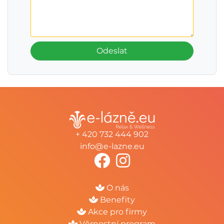
Odeslat
+ 420 732 444 902
info@e-lazne.eu
O nás
Benefity
Akce pro firmy
Věrnostní program