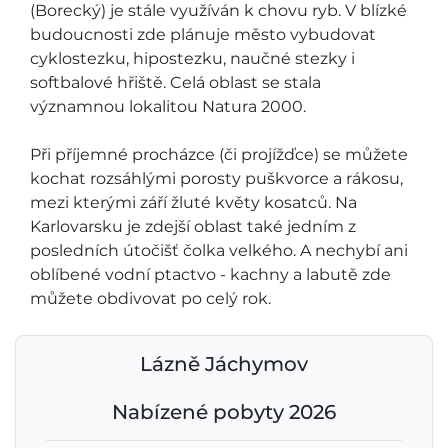
(Borecký) je stále využíván k chovu ryb. V blízké
budoucnosti zde plánuje město vybudovat
cyklostezku, hipostezku, naučné stezky i
softbalové hřiště. Celá oblast se stala
významnou lokalitou Natura 2000.
Při příjemné procházce (či projížďce) se můžete
kochat rozsáhlými porosty puškvorce a rákosu,
mezi kterými září žluté květy kosatců. Na
Karlovarsku je zdejší oblast také jedním z
posledních útočišť čolka velkého. A nechybí ani
oblíbené vodní ptactvo - kachny a labutě zde
můžete obdivovat po celý rok.
Lázně Jáchymov
Nabízené pobyty 2026