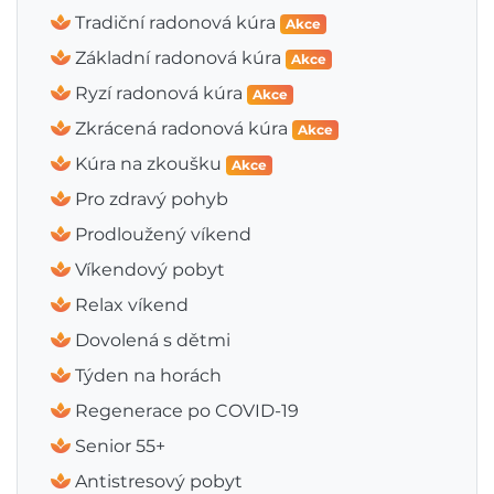
Tradiční radonová kúra
Akce
Základní radonová kúra
Akce
Ryzí radonová kúra
Akce
Zkrácená radonová kúra
Akce
Kúra na zkoušku
Akce
Pro zdravý pohyb
Prodloužený víkend
Víkendový pobyt
Relax víkend
Dovolená s dětmi
Týden na horách
Regenerace po COVID-19
Senior 55+
Antistresový pobyt