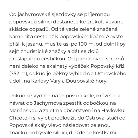
Od jáchymovské sjezdovky se příjemnou
popovskou silnicí dostanete ke zrekultivované
skládce odpadů. Od té vede zeleně značená
kamenitá cesta až k popovským lípám. Abyste
přišli k jasanu, musíte asi po 100 m. od dolní lípy
sejít z turistické značky a dát se dolů
prošlapanou cestičkou. Od památných stromů
není daleko na skalnatý výběžek Popovský kříž
(752 m), odkud je pěkný výhled do Ostrovského
údolí, na Karlovy Vary a Doupovské hory.
Pokud se vydáte na Popov na kole, můžete si
návrat do Jáchymova zpestřit odbočkou na
Mariánskou a zajet na občerstvení na Havlovku.
Chcete-li si výlet prodloužit do Ostrova, stačí od
Popovské skály vlevo následovat zelenou
značku po bývalé silnici, dlážděné kostkami.