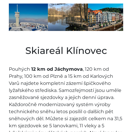
Skiareál Klínovec
Pouhých
12 km od Jáchymova
, 120 km od
Prahy, 100 km od Plzně a 15 km od Karlových
Varů najdete kompletní zázemí špičkového
lyžařského střediska. Samozřejmostí jsou uměle
zasněžované sjezdovky a jejich denní úprava.
Každoročně modernizovaný systém výroby
technického sněhu letos posílil o dalších pět
sněhových děl. Můžete si zajezdit celkem na 31,5
km sjezdovek se 5 lanovkami, 11 vleky a 5