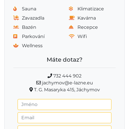
Sauna
Klimatizace
Zavazadla
Kavárna
Bazén
Recepce
Parkování
Wifi
Wellness
Máte dotaz?
732 444 902
jachymov@e-lazne.eu
T. G. Masaryka 415, Jáchymov