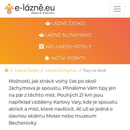
LÁZNĚ ČESKO
LÁZNĚ SLOVENSKO
WELLNESS HOTELY
AKČNÍ POBYTY
Lázně Česko
Lázně Jáchymov
Tipy na okolí
Možností, jak strávit volný čas po okolí
Jáchymova je spoustu. Přinášíme Vám tipy jen
na pár z těchto míst. Pouhých 21 km jsou
například vzdáleny Karlovy Vary, kde je spoustu
aktivit a míst, které navštívit. Ať už se jedná o
slavnou sklárnu Moser nebo muzeum
Becherovky.