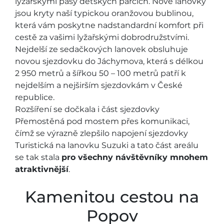
lyžařskými pásy dětských parcích. Nové lanovky
jsou kryty naší typickou oranžovou bublinou,
která vám poskytne nadstandardní komfort při
cestě za vašimi lyžařskými dobrodružstvími.
Nejdelší ze sedačkových lanovek obsluhuje
novou sjezdovku do Jáchymova, která s délkou
2 950 metrů a šířkou 50 – 100 metrů patří k
nejdelším a nejširším sjezdovkám v České
republice.
Rozšíření se dočkala i část sjezdovky
Přemostěná pod mostem přes komunikaci,
čímž se výrazně zlepšilo napojení sjezdovky
Turistická na lanovku Suzuki a tato část areálu
se tak stala
pro všechny návštěvníky mnohem
atraktivnější
.
Kamenitou cestou na
Popov