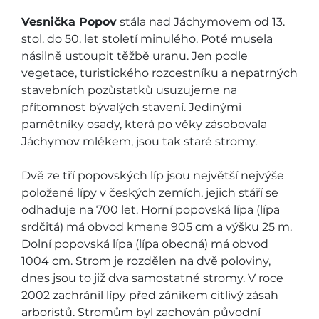
Vesnička Popov
stála nad Jáchymovem od 13.
stol. do 50. let století minulého. Poté musela
násilně ustoupit těžbě uranu. Jen podle
vegetace, turistického rozcestníku a nepatrných
stavebních pozůstatků usuzujeme na
přítomnost bývalých stavení. Jedinými
pamětníky osady, která po věky zásobovala
Jáchymov mlékem, jsou tak staré stromy.
Dvě ze tří popovských líp jsou největší nejvýše
položené lípy v českých zemích, jejich stáří se
odhaduje na 700 let. Horní popovská lípa (lípa
srdčitá) má obvod kmene 905 cm a výšku 25 m.
Dolní popovská lípa (lípa obecná) má obvod
1004 cm. Strom je rozdělen na dvě poloviny,
dnes jsou to již dva samostatné stromy. V roce
2002 zachránil lípy před zánikem citlivý zásah
arboristů. Stromům byl zachován původní