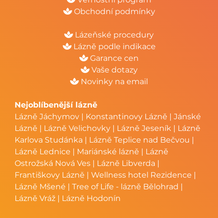
Obchodní podmínky
Lázeňské procedury
Lázně podle indikace
Garance cen
Vaše dotazy
Novinky na email
Nejoblíbenější lázně
Lázně Jáchymov
|
Konstantinovy Lázně
|
Jánské
Lázně
|
Lázně Velichovky
|
Lázně Jeseník
|
Lázně
Karlova Studánka
|
Lázně Teplice nad Bečvou
|
Lázně Lednice
|
Mariánské lázně
|
Lázně
Ostrožská Nová Ves
|
Lázně Libverda
|
Františkovy Lázně
|
Wellness hotel Rezidence
|
Lázně Mšené
|
Tree of Life - lázně Bělohrad
|
Lázně Vráž
|
Lázně Hodonín