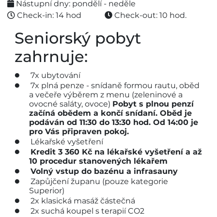
Nástupní dny: pondělí - neděle
Check-in: 14 hod
Check-out: 10 hod.
Seniorský pobyt
zahrnuje:
7x ubytování
7x plná penze - snídaně formou rautu, oběd
a večeře výběrem z menu (zeleninové a
ovocné saláty, ovoce)
Pobyt s plnou penzí
začíná obědem a končí snídaní. Oběd je
podáván od 11:30 do 13:30 hod.
Od 14:00 je
pro Vás připraven pokoj.
Lékařské vyšetření
Kredit 3 360 Kč na lékařské vyšetření a až
10 procedur stanovených lékařem
Volný vstup do bazénu a infrasauny
Zapůjčení županu (pouze kategorie
Superior)
2x klasická masáž částečná
2x suchá koupel s terapií CO2