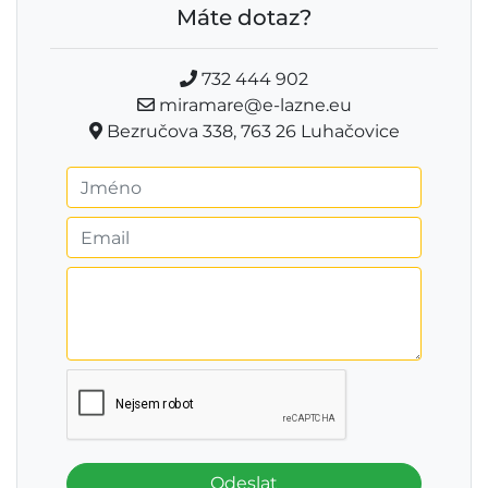
Máte dotaz?
732 444 902
miramare@e-lazne.eu
Bezručova 338, 763 26 Luhačovice
Odeslat