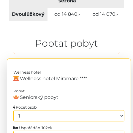
sezóna
Dvoulůžkový
od 14 840,-
od 14 070,-
Poptat pobyt
Wellness hotel
Wellness hotel Miramare ****
Pobyt
Seniorský pobyt
Počet osob
Uspořádání lůžek