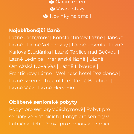
Garance cen
Vaše dotazy
Novinky na email
Nejoblíbenější lázně
Lázně Jáchymov
|
Konstantinovy Lázně
|
Jánské
Lázně
|
Lázně Velichovky
|
Lázně Jeseník
|
Lázně
Karlova Studánka
|
Lázně Teplice nad Bečvou
|
Lázně Lednice
|
Mariánské lázně
|
Lázně
Ostrožská Nová Ves
|
Lázně Libverda
|
Františkovy Lázně
|
Wellness hotel Rezidence
|
Lázně Mšené
|
Tree of Life - lázně Bělohrad
|
Lázně Vráž
|
Lázně Hodonín
Oblíbené seniorské pobyty
Pobyt pro seniory v Jáchymově
|
Pobyt pro
seniory ve Slatinicích
|
Pobyt pro seniory v
Luhačovicích
|
Pobyt pro seniory v Lednici