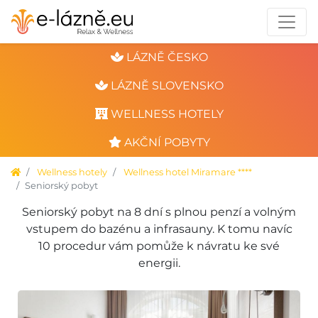
LÁZNĚ ČESKO
LÁZNĚ SLOVENSKO
WELLNESS HOTELY
AKČNÍ POBYTY
Wellness hotely
Wellness hotel Miramare ****
Seniorský pobyt
Seniorský pobyt na 8 dní s plnou penzí a volným
vstupem do bazénu a infrasauny. K tomu navíc
10 procedur vám pomůže k návratu ke své
energii.