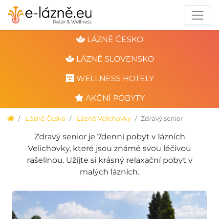
LÁZNĚ ČESKO
LÁZNĚ SLOVENSKO
WELLNESS HOTELY
AKČNÍ POBYTY
Lázně Česko
Lázně Velichovky
Zdravý senior
Zdravý senior je 7denní pobyt v lázních
Velichovky, které jsou známé svou léčivou
rašelinou. Užijte si krásný relaxační pobyt v
malých lázních.