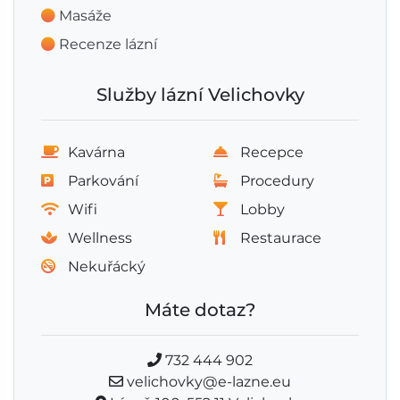
Masáže
Recenze lázní
Služby lázní Velichovky
Kavárna
Recepce
Parkování
Procedury
Wifi
Lobby
Wellness
Restaurace
Nekuřácký
Máte dotaz?
732 444 902
velichovky@e-lazne.eu