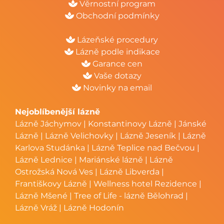
Věrnostní program
Obchodní podmínky
Lázeňské procedury
Lázně podle indikace
Garance cen
Vaše dotazy
Novinky na email
Nejoblíbenější lázně
Lázně Jáchymov
|
Konstantinovy Lázně
|
Jánské
Lázně
|
Lázně Velichovky
|
Lázně Jeseník
|
Lázně
Karlova Studánka
|
Lázně Teplice nad Bečvou
|
Lázně Lednice
|
Mariánské lázně
|
Lázně
Ostrožská Nová Ves
|
Lázně Libverda
|
Františkovy Lázně
|
Wellness hotel Rezidence
|
Lázně Mšené
|
Tree of Life - lázně Bělohrad
|
Lázně Vráž
|
Lázně Hodonín