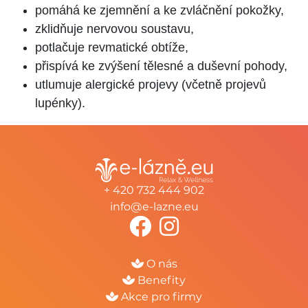
pomáhá ke zjemnění a ke zvláčnění pokožky,
zklidňuje nervovou soustavu,
potlačuje revmatické obtíže,
přispívá ke zvýšení tělesné a duševní pohody,
utlumuje alergické projevy (včetně projevů
lupénky).
+ 420 732 444 902
info@e-lazne.eu
O nás
Benefity
Akce pro firmy