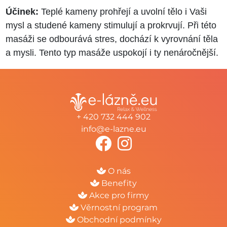
Účinek:
Teplé kameny prohřejí a uvolní tělo i Vaši
mysl a studené kameny stimulují a prokrvují. Při této
masáži se odbourává stres, dochází k vyrovnání těla
a mysli. Tento typ masáže uspokojí i ty nenáročnější.
+ 420 732 444 902
info@e-lazne.eu
O nás
Benefity
Akce pro firmy
Věrnostní program
Obchodní podmínky