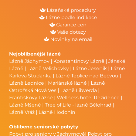
Lázeňské procedury
Lázně podle indikace
Garance cen
Vaše dotazy
Novinky na email
Nejoblíbenější lázně
Lázně Jáchymov
|
Konstantinovy Lázně
|
Jánské
Lázně
|
Lázně Velichovky
|
Lázně Jeseník
|
Lázně
Karlova Studánka
|
Lázně Teplice nad Bečvou
|
Lázně Lednice
|
Mariánské lázně
|
Lázně
Ostrožská Nová Ves
|
Lázně Libverda
|
Františkovy Lázně
|
Wellness hotel Rezidence
|
Lázně Mšené
|
Tree of Life - lázně Bělohrad
|
Lázně Vráž
|
Lázně Hodonín
Oblíbené seniorské pobyty
Pobyt pro seniory v Jáchymově
|
Pobyt pro