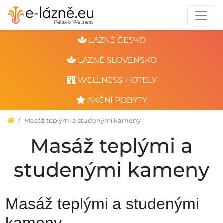
LÁZNĚ ČESKO
LÁZNĚ SLOVENSKO
WELLNESS HOTELY
AKČNÍ POBYTY
Masáž teplými a studenými kameny
Masáž teplými a
studenými kameny
Masáž teplými a studenými
kameny