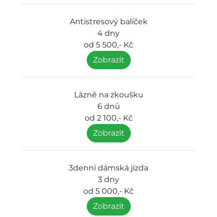
Antistresový balíček
4 dny
od 5 500,- Kč
Zobrazit
Lázně na zkoušku
6 dnů
od 2 100,- Kč
Zobrazit
3denní dámská jízda
3 dny
od 5 000,- Kč
Zobrazit