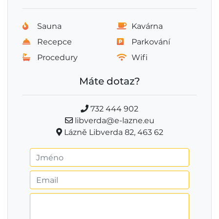
Sauna
Kavárna
Recepce
Parkování
Procedury
Wifi
Máte dotaz?
732 444 902
libverda@e-lazne.eu
Lázně Libverda 82, 463 62