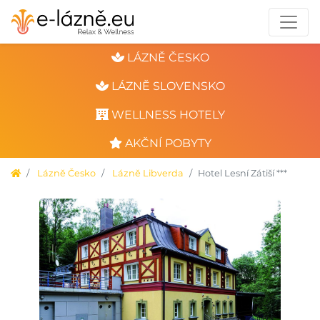
LÁZNĚ ČESKO
LÁZNĚ SLOVENSKO
WELLNESS HOTELY
AKČNÍ POBYTY
Lázně Česko
Lázně Libverda
Hotel Lesní Zátiší ***