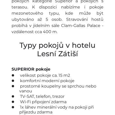
pokojích kategorie Superior a pokojích s
terasou. K dispozici nabízíme i pokoje
mezonetového typu, kde může být
ubytováno až 5 osob. Stravování hostů
probíhá v jídelním sále Clam-Gallas Palace -
vzdálenost cca 400 m.
Typy pokojů v hotelu
Lesní Zátiší
SUPERIOR pokoje
velikost pokoje ca. 15 m2
komfortní moderní pokoje
prostorné koupelny se sprchou nebo
vanou
TV-SAT, telefon, trezor
Wi-Fi připojení zdarma
1x láhev minerální vody na pokoji při
příjezdu zdarma