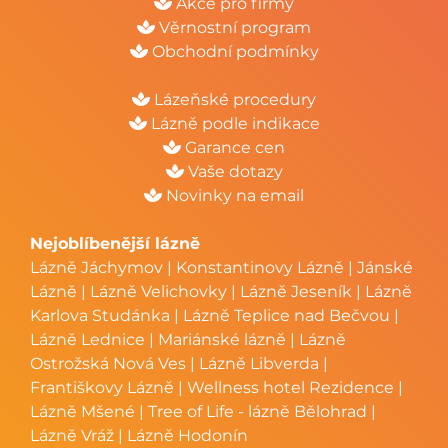
Akce pro firmy
Věrnostní program
Obchodní podmínky
Lázeňské procedury
Lázně podle indikace
Garance cen
Vaše dotazy
Novinky na email
Nejoblíbenější lázně
Lázně Jáchymov
|
Konstantinovy Lázně
|
Jánské
Lázně
|
Lázně Velichovky
|
Lázně Jeseník
|
Lázně
Karlova Studánka
|
Lázně Teplice nad Bečvou
|
Lázně Lednice
|
Mariánské lázně
|
Lázně
Ostrožská Nová Ves
|
Lázně Libverda
|
Františkovy Lázně
|
Wellness hotel Rezidence
|
Lázně Mšené
|
Tree of Life - lázně Bělohrad
|
Lázně Vráž
|
Lázně Hodonín