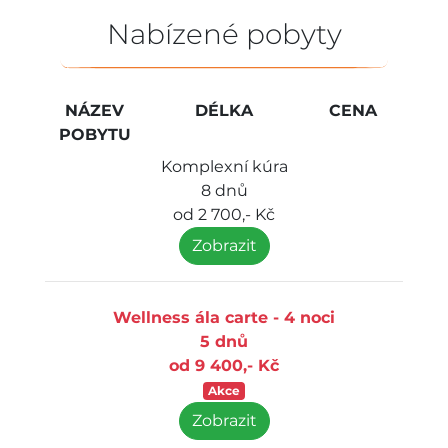
Nabízené pobyty
NÁZEV
DÉLKA
CENA
POBYTU
Komplexní kúra
8 dnů
od 2 700,- Kč
Zobrazit
Wellness ála carte - 4 noci
5 dnů
od 9 400,- Kč
Akce
Zobrazit