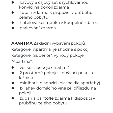
kávový a čajový set s rychlovarnou
konvicí na pokoji zdarma
župan zdarma k dispozici v průběhu
celého pobytu
hotelová kosmetika v koupelně zdarma
parkování zdarma
APARTMÁ
Základní vybavení pokojů
kategorie "Apartmá" je shodné s pokoji
kategorie "Superior". Výhody pokoje
"Apartmá":
velikost pokoje ca. 51 m2
2 prostorné pokoje – obývací pokoj a
ložnice
minibar k dispozici (platba dle spotřeby)
1x láhev domácího vína při příjezdu na
pokoji
župan a pantofle zdarma k dispozici v
průběhu celého pobytu