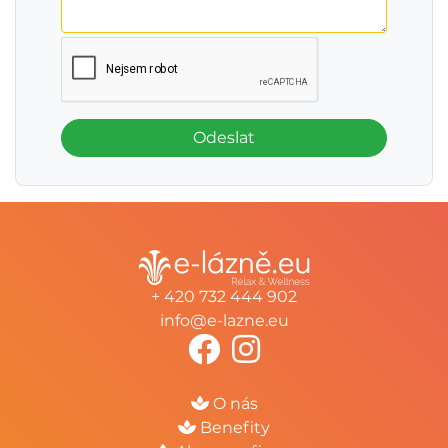
Odeslat
+ 420 732 444 902
info@e-lazne.eu
O nás
Benefity