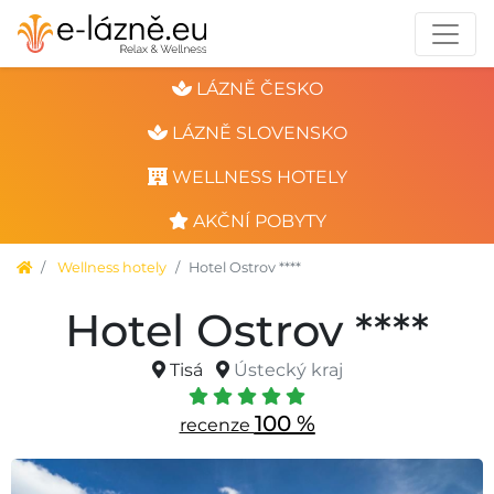
LÁZNĚ ČESKO
LÁZNĚ SLOVENSKO
WELLNESS HOTELY
AKČNÍ POBYTY
Wellness hotely
Hotel Ostrov ****
Hotel Ostrov ****
Tisá
Ústecký kraj
100 %
recenze