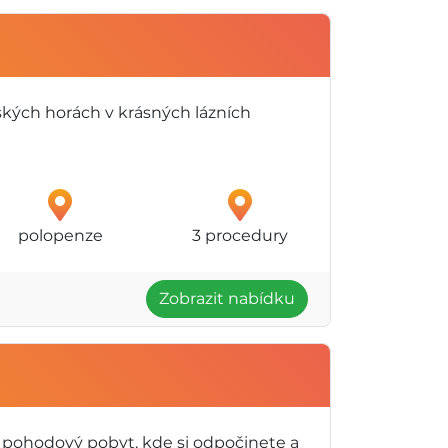
ských horách v krásných lázních
polopenze
3 procedury
Zobrazit nabídku
 pohodový pobyt, kde si odpočinete a