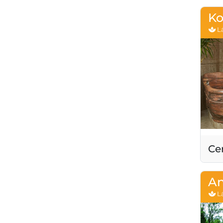
Ko
Lá
Ce
An
Lá