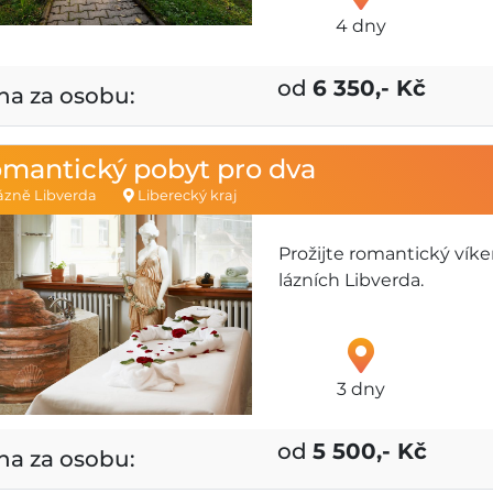
4 dny
od
6 350,- Kč
na za osobu:
mantický pobyt pro dva
zně Libverda
Liberecký kraj
Prožijte romantický vík
lázních Libverda.
3 dny
od
5 500,- Kč
na za osobu: