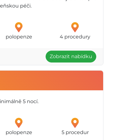
zeňskou péči.
polopenze
4 procedury
Zobrazit nabídku
nimálně 5 nocí.
polopenze
5 procedur