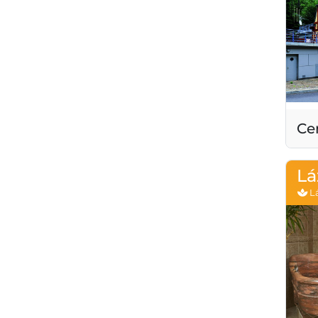
Ce
Lá
Lá