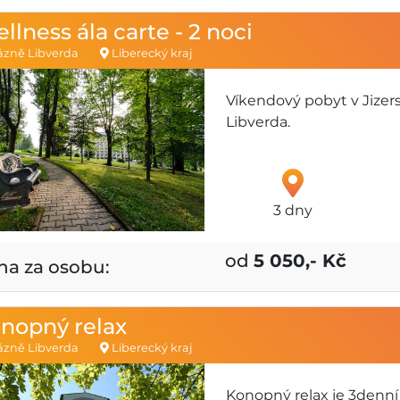
llness ála carte - 2 noci
zně Libverda
Liberecký kraj
Víkendový pobyt v Jizer
Libverda.
3 dny
od
5 050,- Kč
na za osobu:
nopný relax
zně Libverda
Liberecký kraj
Konopný relax je 3denní