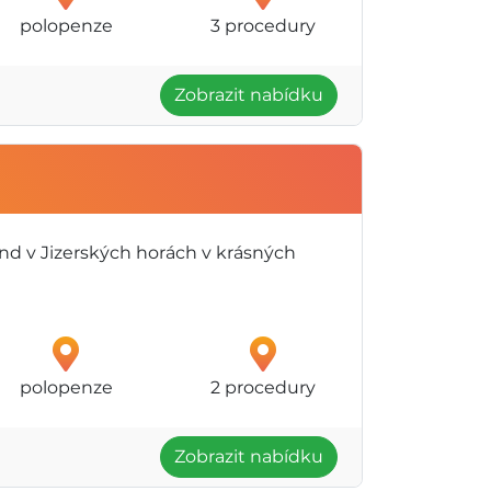
polopenze
3 procedury
Zobrazit nabídku
end v Jizerských horách v krásných
polopenze
2 procedury
Zobrazit nabídku