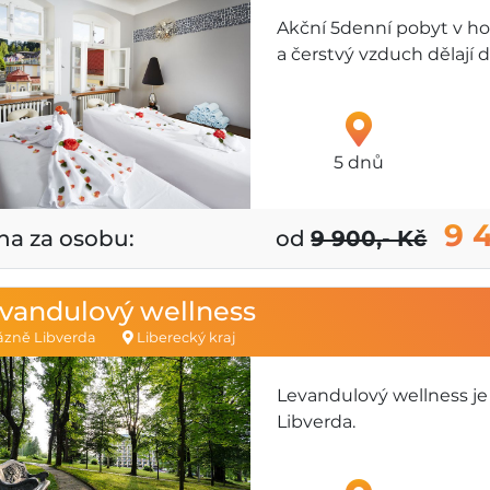
Akční 5denní pobyt v ho
a čerstvý vzduch dělají d
5 dnů
9 
na za osobu:
od
9 900,- Kč
vandulový wellness
zně Libverda
Liberecký kraj
Levandulový wellness je
Libverda.