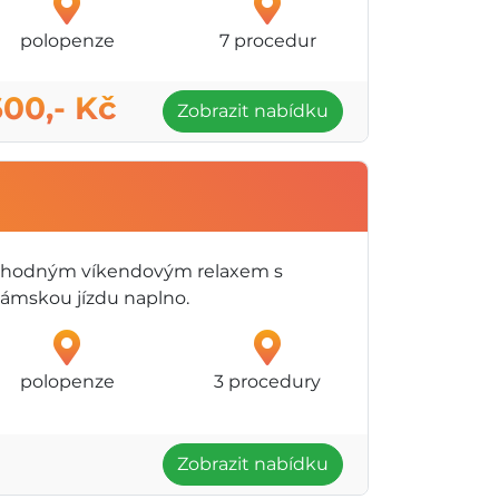
polopenze
7 procedur
600,- Kč
Zobrazit nabídku
 vhodným víkendovým relaxem s
dámskou jízdu naplno.
polopenze
3 procedury
Zobrazit nabídku