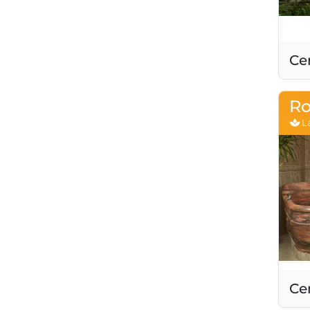
Ce
Ro
Lá
Ce