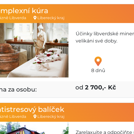
mplexní kúra
zně Libverda
Liberecký kraj
Účinky libverdské minerá
velikáni své doby.
8 dnů
od
2 700,- Kč
na za osobu:
tistresový balíček
zně Libverda
Liberecký kraj
Zarelaxujte a odpočiňte s