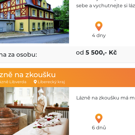
sebe a vychutnejte si lá
4 dny
od
5 500,- Kč
na za osobu:
zně na zkoušku
zně Libverda
Liberecký kraj
Lázně na zkoušku má mi
6 dnů