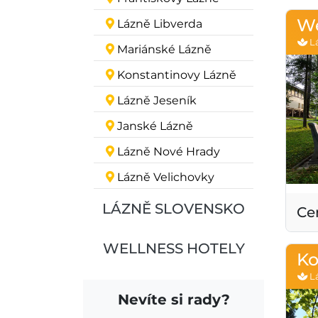
We
Lázně Libverda
Lá
Mariánské Lázně
Konstantinovy Lázně
Lázně Jeseník
Janské Lázně
Lázně Nové Hrady
Lázně Velichovky
LÁZNĚ SLOVENSKO
Ce
WELLNESS HOTELY
Ko
Lá
Nevíte si rady?