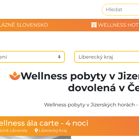
LÁZNĚ SLOVENSKO
WELLNESS HOT
Wellness pobyty v Jize
dovolená v Č
Wellness pobyty v Jizerských horách 
llness ála carte - 4 noci
zně Libverda
Liberecký kraj