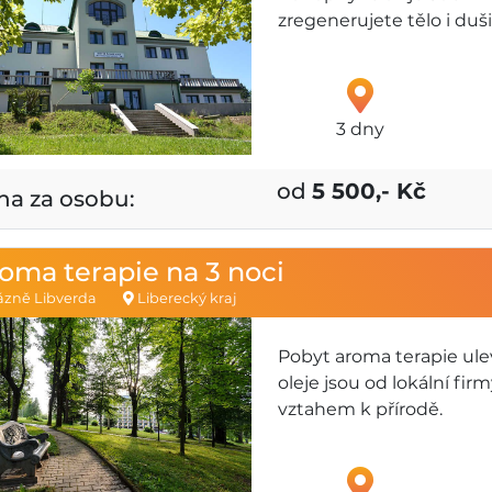
zregenerujete tělo i duši
3 dny
od
5 500,- Kč
na za osobu:
oma terapie na 3 noci
zně Libverda
Liberecký kraj
Pobyt aroma terapie uleví
oleje jsou od lokální firm
vztahem k přírodě.