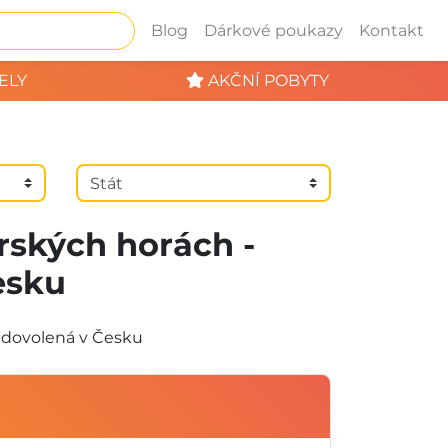
Blog
Dárkové poukazy
Kontakt
ELY
AKČNÍ POBYTY
rských horách -
esku
- dovolená v Česku