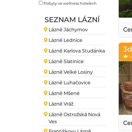
Pobyty ve wellness hotelech
SEZNAM LÁZNÍ
Ce
Lázně Jáchymov
Lázně Lednice
3d
Lázně Karlova Studánka
Lá
Lázně Slatinice
Lázně Velké Losiny
Lázně Luhačovice
Lázně Mšené
Lázně Vráž
Lázně Ostrožská Nová
Ves
Ce
Františkovy Lázně