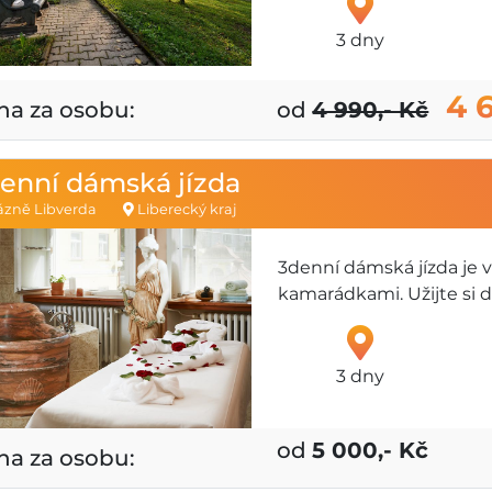
3 dny
4 
na za osobu:
od
4 990,- Kč
enní dámská jízda
zně Libverda
Liberecký kraj
3denní dámská jízda je
kamarádkami. Užijte si 
3 dny
od
5 000,- Kč
na za osobu: