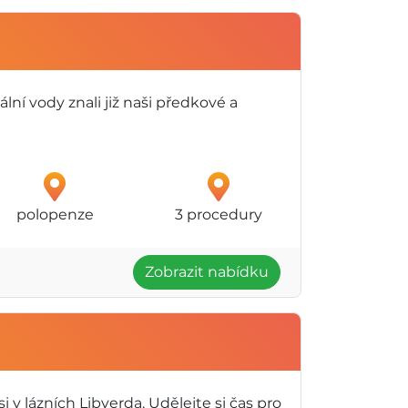
lní vody znali již naši předkové a
polopenze
3 procedury
Zobrazit nabídku
i v lázních Libverda. Udělejte si čas pro