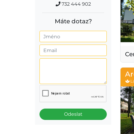
732 444 902
Máte dotaz?
Ce
Ar
Lá
Odeslat