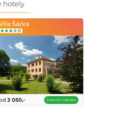
 hotely
Vila Šárka
od
3 050,-
Zobrazit nabídku