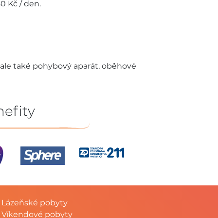
50 Kč / den.
 ale také pohybový aparát, oběhové
nefity
Lázeňské pobyty
Víkendové pobyty