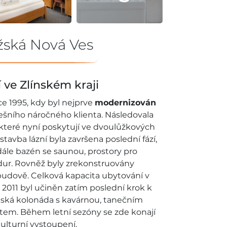
žská Nová Ves
 ve Zlínském kraji
ce 1995, kdy byl nejprve
modernizován
šního náročného klienta. Následovala
 které nyní poskytují ve dvoulůžkových
avba lázní byla završena poslední fází,
 dále bazén se saunou, prostory pro
dur. Rovněž byly zrekonstruovány
budově. Celková kapacita ubytování v
e 2011 byl učiněn zatím poslední krok k
eňská kolonáda s kavárnou, tanečním
em. Během letní sezóny se zde konají
ulturní vystoupení.