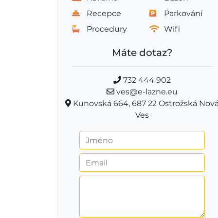
Recepce
Parkování
Procedury
Wifi
Máte dotaz?
732 444 902
ves@e-lazne.eu
Kunovská 664, 687 22 Ostrožská Nov
Ves