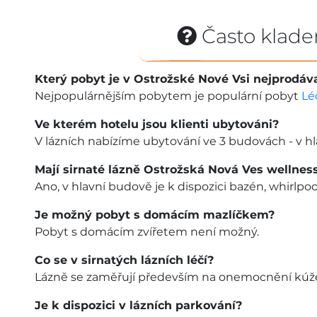
Často klade
Který pobyt je v Ostrožské Nové Vsi nejprodáv
Nejpopulárnějším pobytem je populární pobyt
Lé
Ve kterém hotelu jsou klienti ubytováni?
V lázních nabízíme ubytování ve 3 budovách - v hla
Mají sirnaté lázně Ostrožská Nová Ves wellnes
Ano, v hlavní budově je k dispozici bazén, whirlpoo
Je možný pobyt s domácím mazlíčkem?
Pobyt s domácím zvířetem není možný.
Co se v sirnatých lázních léčí?
Lázně se zaměřují především na onemocnění kúže
Je k dispozici v lázních parkování?