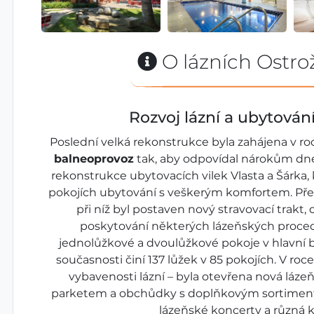
O lázních Ostro
Rozvoj lázní a ubytování
Poslední velká rekonstrukce byla zahájena v ro
balneoprovoz
tak, aby odpovídal nárokům dne
rekonstrukce ubytovacích vilek Vlasta a Šárka,
pokojích ubytování s veškerým komfortem. Přest
při níž byl postaven nový stravovací trakt,
poskytování některých lázeňských proce
jednolůžkové a dvoulůžkové pokoje v hlavní 
současnosti činí 137 lůžek v 85 pokojích. V roc
vybavenosti lázní – byla otevřena nová láz
parketem a obchůdky s doplňkovým sortiment
lázeňské koncerty a různá k