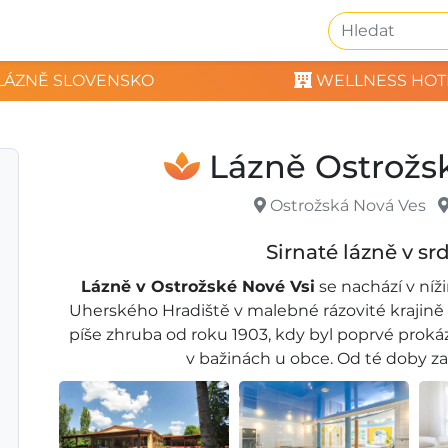
LÁZNĚ SLOVENSKO
WELLNESS HOT
Lázně Ostrožs
Ostrožská Nová Ves
Sirnaté lázně v sr
Lázně v Ostrožské Nové Vsi
se nachází v ní
Uherského Hradiště v malebné rázovité krajině 
píše zhruba od roku 1903, kdy byl poprvé prokáz
v bažinách u obce. Od té doby zaž