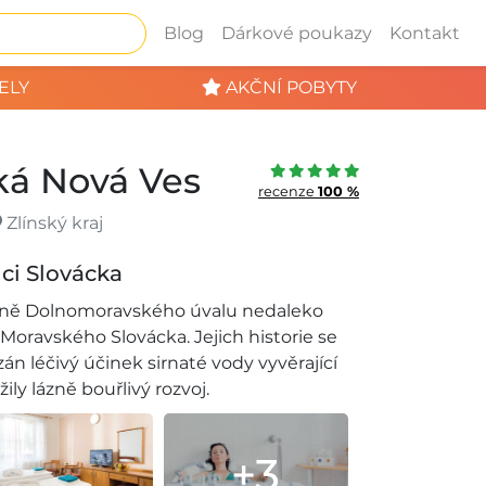
Blog
Dárkové poukazy
Kontakt
ELY
AKČNÍ POBYTY
ká Nová Ves
recenze
100 %
Zlínský kraj
dci Slovácka
žině Dolnomoravského úvalu nedaleko
Moravského Slovácka. Jejich historie se
án léčivý účinek sirnaté vody vyvěrající
ily lázně bouřlivý rozvoj.
+3