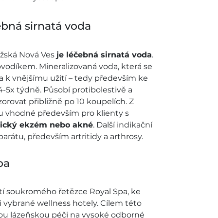
čebná sirnatá voda
ožská Nová Ves
je léčebná sirnatá voda
.
vodíkem. Mineralizovaná voda, která se
na k vnějšímu užití – tedy především ke
-5x týdně. Působí protibolestivě a
rovat přibližně po 10 koupelích. Z
ou vhodné především pro klienty s
pický ekzém nebo akné
. Další indikační
átu, především artritidy a arthrosy.
pa
tí soukromého řetězce Royal Spa, ke
i vybrané wellness hotely. Cílem této
kou lázeňskou péči na vysoké odborné