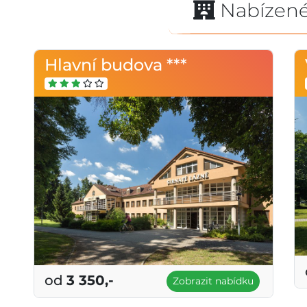
Nabízené
Hlavní budova ***
od
3 350,-
Zobrazit nabídku