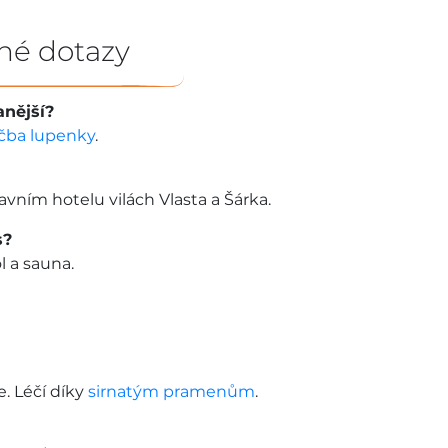
né dotazy
anější?
čba lupenky
.
vním hotelu vilách Vlasta a Šárka.
s?
l a sauna.
. Léčí díky
sirnatým pramenům
.