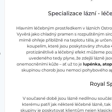
Specializace lázní - lé
Hlavním léčebným prostředkem v lázních Ostr
Vyvěrá jako chladný pramen s rozpuštěným siro
mírně ohřeje přibližně na teplotu těla, je urče
koupelím, které jsou poskytovány zhruba 4
protizánětlivě a léčebný efekt můžeme pozo
á
uvedeného tedy plyne, že zdejší lázně js
onemocněními kůže – ať už to je
lupénka, ato
skupinou chorob jsou nemoci pohybového apar
Royal S
V současné době jsou lázně nedílnou součás
kterému patří jak některé léčebné lázně, tak 
skupiny je poskytovat klientům nejen klasic