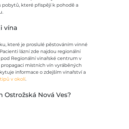
s pobytů, které přispějí k pohodě a
u.
i vína
u, které je proslulé pěstováním vinné
acienti lázní zde najdou regionální
 pod Regionální vinařské centrum v
o propagaci místních vín vyráběných
skytuje informace o zdejším vinařství a
 tipů v okolí
.
ch Ostrožská Nová Ves?