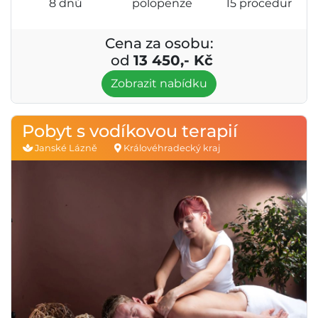
8 dnů
polopenze
15 procedur
Cena za osobu:
od
13 450,- Kč
Zobrazit nabídku
Pobyt s vodíkovou terapií
Janské Lázně
Královéhradecký kraj