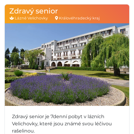
Zdravý senior
Lázně Velichovky
Královéhradecký kraj
Zdravý senior je 7denní pobyt v lázních
Velichovky, které jsou známé svou léčivou
rašelinou.