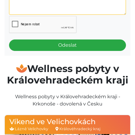
Odeslat
Wellness pobyty v
Královehradeckém kraji
Wellness pobyty v Královehradeckém kraji -
Krkonoše - dovolená v Česku
Víkend ve Velichovkách
Lázně Velichovky
Královéhradecký kraj