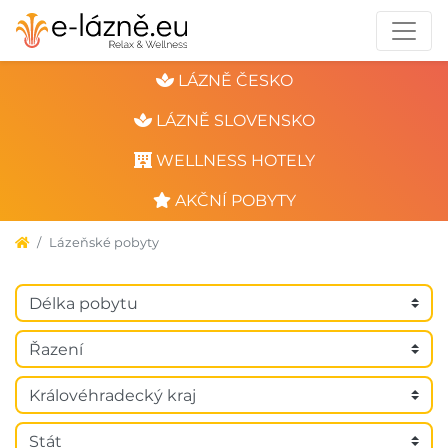
LÁZNĚ ČESKO
LÁZNĚ SLOVENSKO
WELLNESS HOTELY
AKČNÍ POBYTY
Lázeňské pobyty