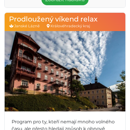
Prodloužený víkend relax
Janské Lázně
Královéhradecký kraj
Program pro ty, kteří nemají mnoho volného
času, ale přesto hledají způsob k obnově