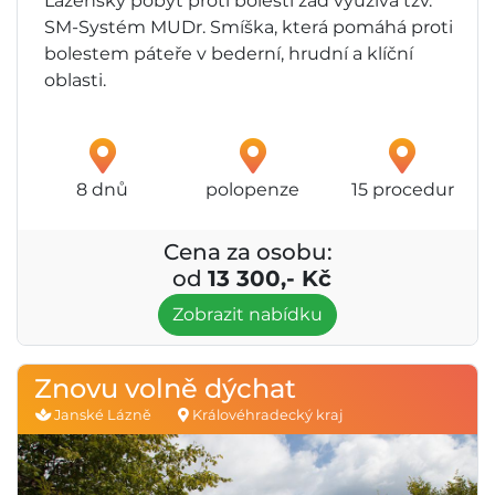
Lázeňský pobyt proti bolesti zad využívá tzv.
SM-Systém MUDr. Smíška, která pomáhá proti
bolestem páteře v bederní, hrudní a klíční
oblasti.
8 dnů
polopenze
15 procedur
Cena za osobu:
od
13 300,- Kč
Zobrazit nabídku
Znovu volně dýchat
Janské Lázně
Královéhradecký kraj