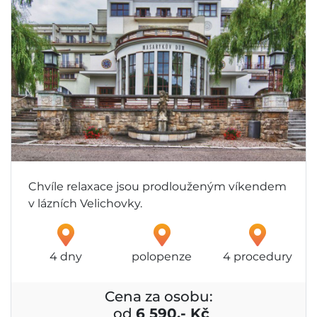
Chvíle relaxace jsou prodlouženým víkendem
v lázních Velichovky.
4 dny
polopenze
4 procedury
Cena za osobu:
od
6 590,- Kč