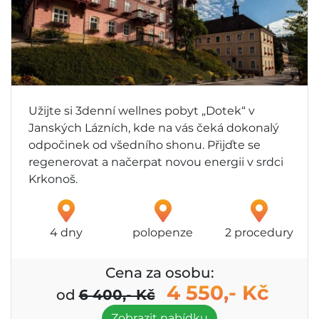
Užijte si 3denní wellnes pobyt „Dotek“ v
Janských Lázních, kde na vás čeká dokonalý
odpočinek od všedního shonu. Přijďte se
regenerovat a načerpat novou energii v srdci
Krkonoš.
4 dny
polopenze
2 procedury
Cena za osobu:
4 550,- Kč
od
6 400,- Kč
Zobrazit nabídku