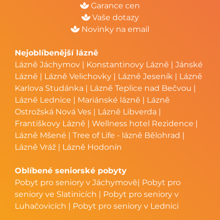
Garance cen
Vaše dotazy
Novinky na email
Nejoblíbenější lázně
Lázně Jáchymov
|
Konstantinovy Lázně
|
Jánské
Lázně
|
Lázně Velichovky
|
Lázně Jeseník
|
Lázně
Karlova Studánka
|
Lázně Teplice nad Bečvou
|
Lázně Lednice
|
Mariánské lázně
|
Lázně
Ostrožská Nová Ves
|
Lázně Libverda
|
Františkovy Lázně
|
Wellness hotel Rezidence
|
Lázně Mšené
|
Tree of Life - lázně Bělohrad
|
Lázně Vráž
|
Lázně Hodonín
Oblíbené seniorské pobyty
Pobyt pro seniory v Jáchymově
|
Pobyt pro
seniory ve Slatinicích
|
Pobyt pro seniory v
Luhačovicích
|
Pobyt pro seniory v Lednici