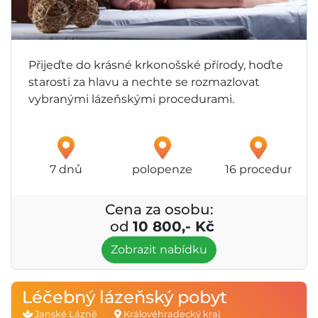
Přijeďte do krásné krkonošské přírody, hoďte
starosti za hlavu a nechte se rozmazlovat
vybranými lázeňskými procedurami.
7 dnů
polopenze
16 procedur
Cena za osobu:
od
10 800,- Kč
Zobrazit nabídku
Léčebný lázeňský pobyt
Janské Lázně
Královéhradecký kraj