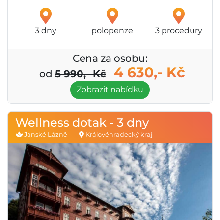
3 dny
polopenze
3 procedury
Cena za osobu:
4 630,- Kč
od
5 990,- Kč
Zobrazit nabídku
Wellness dotak - 3 dny
Janské Lázně
Královéhradecký kraj