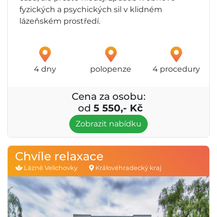
fyzických a psychických sil v klidném
lázeňském prostředí.
4 dny
polopenze
4 procedury
Cena za osobu:
od
5 550,- Kč
Zobrazit nabídku
Chvíle relaxace
Lázně Velichovky
Královéhradecký kraj