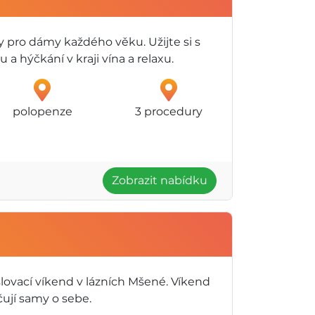
y pro dámy každého věku. Užijte si s
a hýčkání v kraji vína a relaxu.
polopenze
3 procedury
Zobrazit nabídku
lovací víkend v lázních Mšené. Víkend
čují samy o sebe.