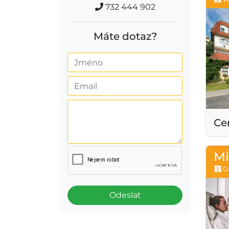
732 444 902
Máte dotaz?
Ce
Mi
Gr
Odeslat