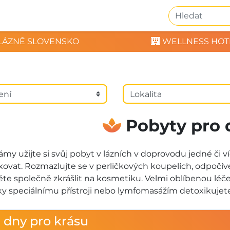
LÁZNĚ SLOVENSKO
WELLNESS HOT
Pobyty pro
my užijte si svůj pobyt v lázních v doprovodu jedné či 
axovat. Rozmazlujte se v perličkových koupelích, odpočí
ěte společně zkrášlit na kosmetiku. Velmi oblíbenou l
ky speciálnímu přístroji nebo lymfomasážím detoxikujete 
i dny pro krásu