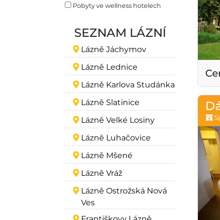
Pobyty ve wellness hotelech
SEZNAM LÁZNÍ
Lázně Jáchymov
Lázně Lednice
Ce
Lázně Karlova Studánka
Lázně Slatinice
Dá
Sp
Lázně Velké Losiny
Lázně Luhačovice
Lázně Mšené
Lázně Vráž
Lázně Ostrožská Nová
Ves
Františkovy Lázně