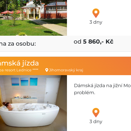
3 dny
od
5 860,- Kč
na za osobu:
mská jízda
a resort Lednice ****
Jihomoravský kraj
Dámská jízda na jižní M
problém.
3 dny