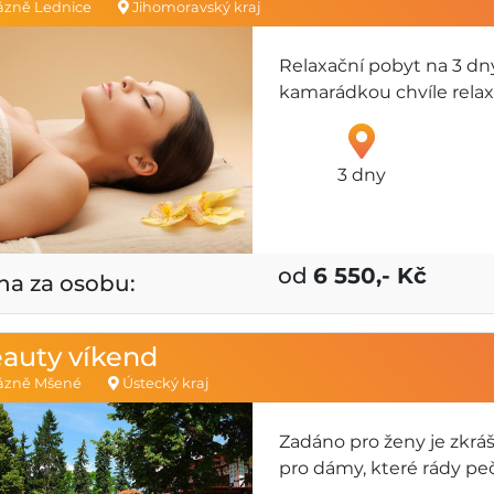
ázně Lednice
Jihomoravský kraj
Relaxační pobyt na 3 dn
kamarádkou chvíle relaxu 
3 dny
od
6 550,- Kč
na za osobu:
auty víkend
ázně Mšené
Ústecký kraj
Zadáno pro ženy je zkráš
pro dámy, které rády pe