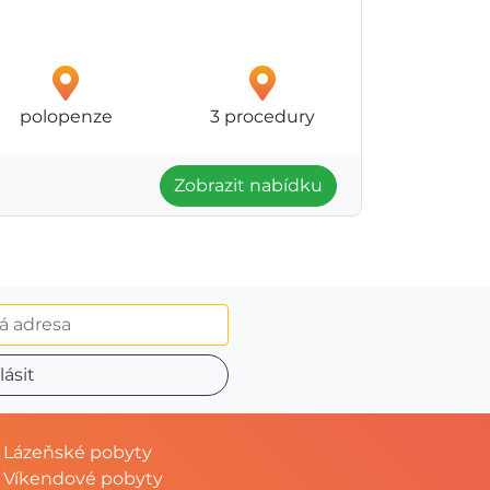
polopenze
3 procedury
Zobrazit nabídku
Lázeňské pobyty
Víkendové pobyty