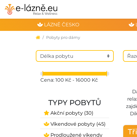
LÁZNĚ ČESKO
Pobyty pro dámy
Cena: 100 Kč - 16000 Kč
Dá
rel
TYPY POBYTŮ
zajd
Akční pobyty (30)
Dí
Víkendové pobyty (45)
Tř
Prodloužené víkendy