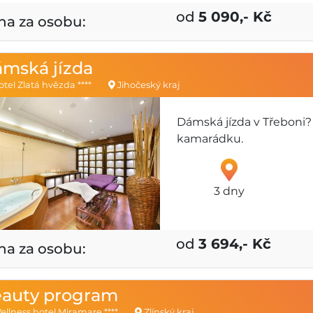
od
5 090,- Kč
na za osobu:
mská jízda
tel Zlatá hvězda ****
Jihočeský kraj
Dámská jízda v Třeboni? 
kamarádku.
3 dny
od
3 694,- Kč
na za osobu:
auty program
llness hotel Miramare ****
Zlínský kraj