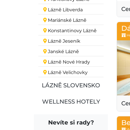
Ce
Lázně Libverda
Mariánské Lázně
Dá
Konstantinovy Lázně
Ho
Lázně Jeseník
Janské Lázně
Lázně Nové Hrady
Lázně Velichovky
LÁZNĚ SLOVENSKO
WELLNESS HOTELY
Ce
Be
Nevíte si rady?
We