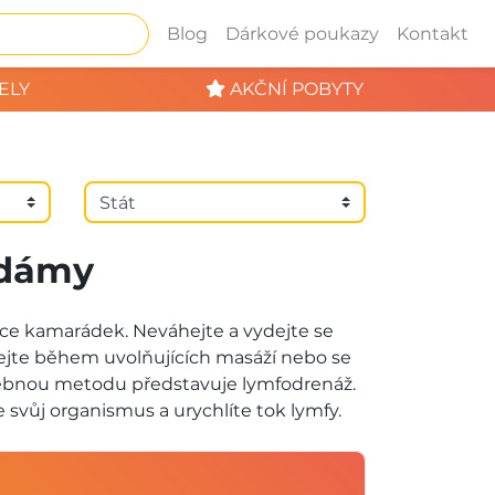
Blog
Dárkové poukazy
Kontakt
ELY
AKČNÍ POBYTY
 dámy
více kamarádek. Neváhejte a vydejte se
vejte během uvolňujících masáží nebo se
éčebnou metodu představuje lymfodrenáž.
svůj organismus a urychlíte tok lymfy.