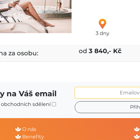
3 dny
od
3 840,- Kč
na za osobu:
y na Váš email
m obchodních sdělení
O nás
Benefity