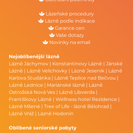
Lázeňské procedury
Lázně podle indikace
Garance cen
Vaše dotazy
Novinky na email
Nejoblíbenější lázně
Lázně Jáchymov
|
Konstantinovy Lázně
|
Jánské
Lázně
|
Lázně Velichovky
|
Lázně Jeseník
|
Lázně
Karlova Studánka
|
Lázně Teplice nad Bečvou
|
Lázně Lednice
|
Mariánské lázně
|
Lázně
Ostrožská Nová Ves
|
Lázně Libverda
|
Františkovy Lázně
|
Wellness hotel Rezidence
|
Lázně Mšené
|
Tree of Life - lázně Bělohrad
|
Lázně Vráž
|
Lázně Hodonín
Oblíbené seniorské pobyty