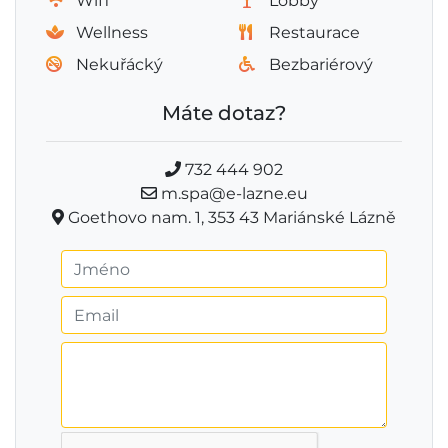
Wifi
Lobby
Wellness
Restaurace
Nekuřácký
Bezbariérový
Máte dotaz?
732 444 902
m.spa@e-lazne.eu
Goethovo nam. 1, 353 43 Mariánské Lázně