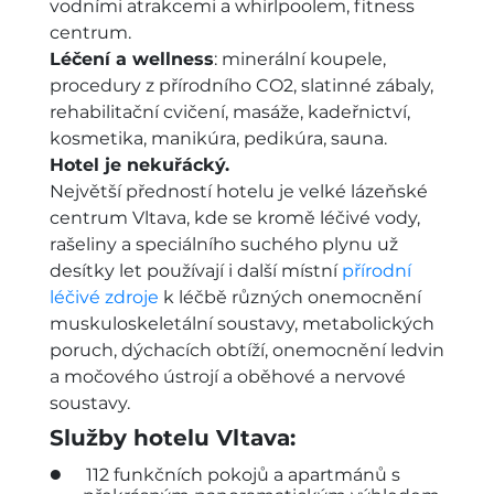
vodními atrakcemi a whirlpoolem, fitness
centrum.
Léčení a wellness
: minerální koupele,
procedury z přírodního CO2, slatinné zábaly,
rehabilitační cvičení, masáže, kadeřnictví,
kosmetika, manikúra, pedikúra, sauna.
Hotel je nekuřácký.
Největší předností hotelu je velké lázeňské
centrum Vltava, kde se kromě léčivé vody,
rašeliny a speciálního suchého plynu už
desítky let používají i další místní
přírodní
léčivé zdroje
k léčbě různých onemocnění
muskuloskeletální soustavy, metabolických
poruch, dýchacích obtíží, onemocnění ledvin
a močového ústrojí a oběhové a nervové
soustavy.
Služby hotelu Vltava:
112 funkčních pokojů a apartmánů s