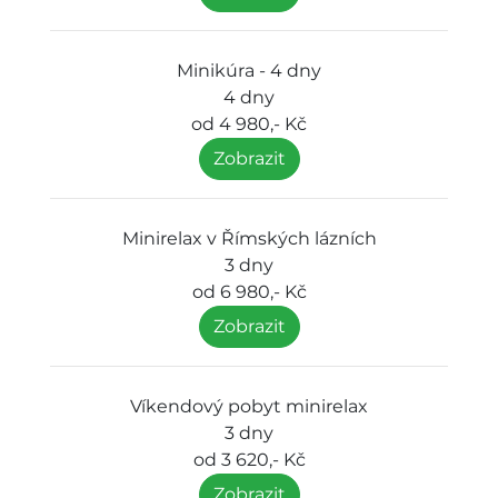
Minikúra - 4 dny
4 dny
od 4 980,- Kč
Zobrazit
Minirelax v Římských lázních
3 dny
od 6 980,- Kč
Zobrazit
Víkendový pobyt minirelax
3 dny
od 3 620,- Kč
Zobrazit