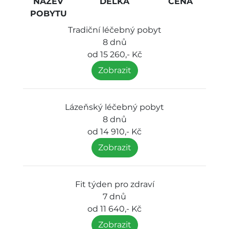
NÁZEV
DÉLKA
CENA
POBYTU
Tradiční léčebný pobyt
8 dnů
od 15 260,- Kč
Zobrazit
Lázeňský léčebný pobyt
8 dnů
od 14 910,- Kč
Zobrazit
Fit týden pro zdraví
7 dnů
od 11 640,- Kč
Zobrazit