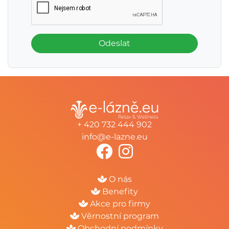
Odeslat
+ 420 732 444 902
info@e-lazne.eu
O nás
Benefity
Akce pro firmy
Věrnostní program
Obchodní podmínky