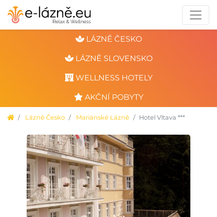
LÁZNĚ ČESKO
LÁZNĚ SLOVENSKO
WELLNESS HOTELY
AKČNÍ POBYTY
Lázně Česko
Mariánské Lázně
Hotel Vltava ***