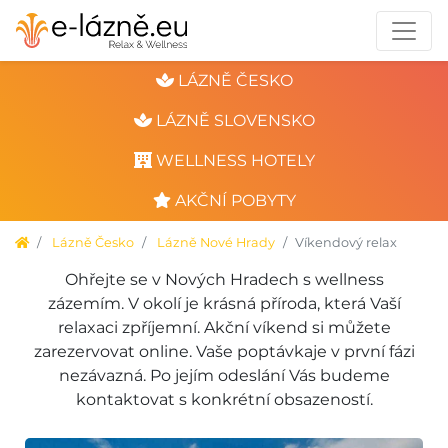
LÁZNĚ ČESKO
LÁZNĚ SLOVENSKO
WELLNESS HOTELY
AKČNÍ POBYTY
Lázně Česko
Lázně Nové Hrady
Víkendový relax
Ohřejte se v Nových Hradech s wellness
zázemím. V okolí je krásná příroda, která Vaší
relaxaci zpříjemní. Akční víkend si můžete
zarezervovat online. Vaše poptávkaje v první fázi
nezávazná. Po jejím odeslání Vás budeme
kontaktovat s konkrétní obsazeností.