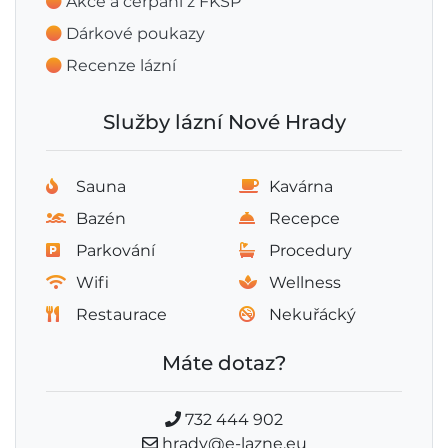
Akce a čerpání z FKSP
Dárkové poukazy
Recenze lázní
Služby lázní Nové Hrady
Sauna
Kavárna
Bazén
Recepce
Parkování
Procedury
Wifi
Wellness
Restaurace
Nekuřácký
Máte dotaz?
732 444 902
hrady@e-lazne.eu