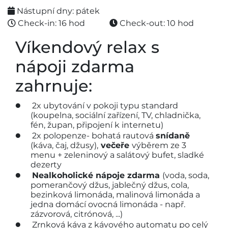
Nástupní dny: pátek
Check-in: 16 hod
Check-out: 10 hod
Víkendový relax s
nápoji zdarma
zahrnuje:
2x ubytování v pokoji typu standard
(koupelna, sociální zařízení, TV, chladnička,
fén, župan, připojení k internetu)
2x polopenze- bohatá rautová
snídaně
(káva, čaj, džusy),
večeře
výběrem ze 3
menu + zeleninový a salátový bufet, sladké
dezerty
Nealkoholické nápoje zdarma
(voda, soda,
pomerančový džus, jablečný džus, cola,
bezinková limonáda, malinová limonáda a
jedna domácí ovocná limonáda - např.
zázvorová, citrónová, ...)
Zrnková káva z kávového automatu po celý