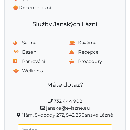
Recenze lázní
Služby Janských Lázní
Sauna
Kavárna
Bazén
Recepce
Parkování
Procedury
Wellness
Máte dotaz?
732 444 902
janske@e-lazne.eu
Nám. Svobody 272, 542 25 Janské Lázně