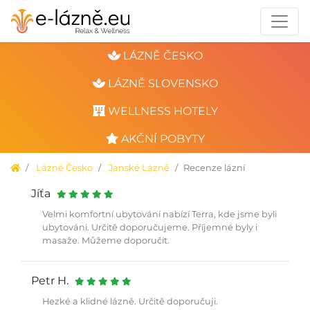
LÁZNĚ ČESKO
LÁZNĚ SLOVENSKO
WELLNESS HOTELY
AKČNÍ POBYTY
Lázně Česko
Janské Lázně
Recenze lázní
Jíťa
Velmi komfortní ubytování nabízí Terra, kde jsme byli
ubytováni. Určitě doporučujeme. Příjemné byly i
masaže. Můžeme doporučit.
Petr H.
Hezké a klidné lázně. Určitě doporučuji.