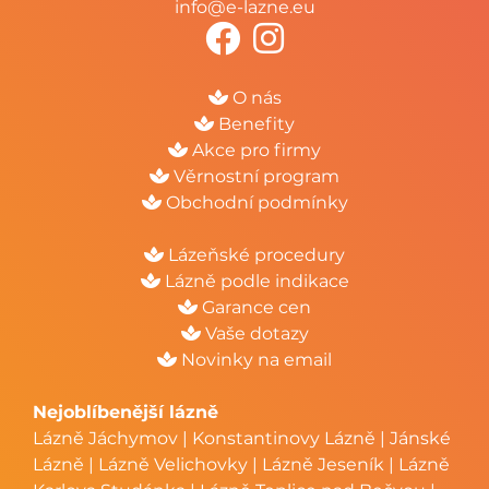
info@e-lazne.eu
O nás
Benefity
Akce pro firmy
Věrnostní program
Obchodní podmínky
Lázeňské procedury
Lázně podle indikace
Garance cen
Vaše dotazy
Novinky na email
Nejoblíbenější lázně
Lázně Jáchymov
|
Konstantinovy Lázně
|
Jánské
Lázně
|
Lázně Velichovky
|
Lázně Jeseník
|
Lázně