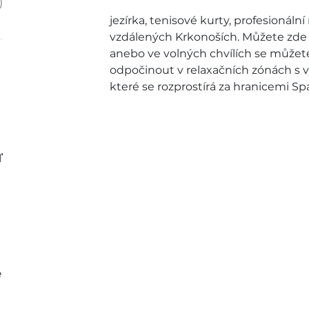
)
jezírka, tenisové kurty, profesionální
vzdálených Krkonoších. Můžete zde r
anebo ve volných chvílích se můžete 
odpočinout v relaxačních zónách s v
které se rozprostírá za hranicemi Spa
ď
ě