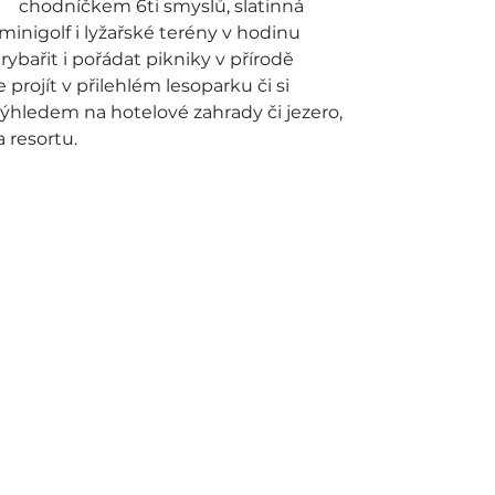
chodníčkem 6ti smyslů, slatinná
 minigolf i lyžařské terény v hodinu
ybařit i pořádat pikniky v přírodě
projít v přilehlém lesoparku či si
ýhledem na hotelové zahrady či jezero,
 resortu.