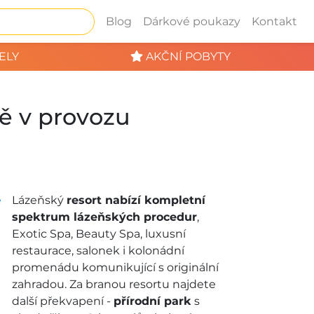
Blog
Dárkové poukazy
Kontakt
ELY
AKČNÍ POBYTY
ě v provozu
Lázeňský
resort nabízí kompletní
spektrum lázeňských procedur
,
Exotic Spa, Beauty Spa, luxusní
restaurace, salonek i kolonádní
promenádu komunikující s originální
zahradou. Za branou resortu najdete
další překvapení -
přírodní park
s