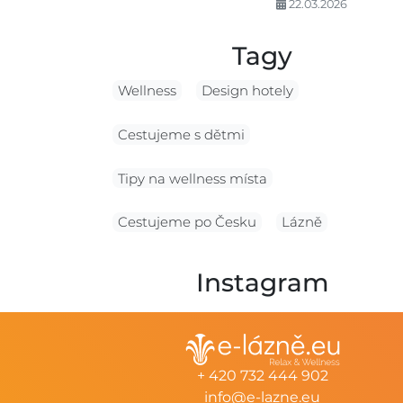
22.03.2026
Tagy
Wellness
Design hotely
Cestujeme s dětmi
Tipy na wellness místa
Cestujeme po Česku
Lázně
Instagram
+ 420 732 444 902
info@e-lazne.eu