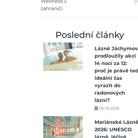
Wellness v
(1
zahraničí
Poslední články
Lázně Jáchymov
prodloužily akci
14 nocí za 12:
proč je právě te
ideální čas
vyrazit do
radonových
lázní?
09.05.2026
Mariánské Lázn
2026: UNESCO
lázně, léčivé