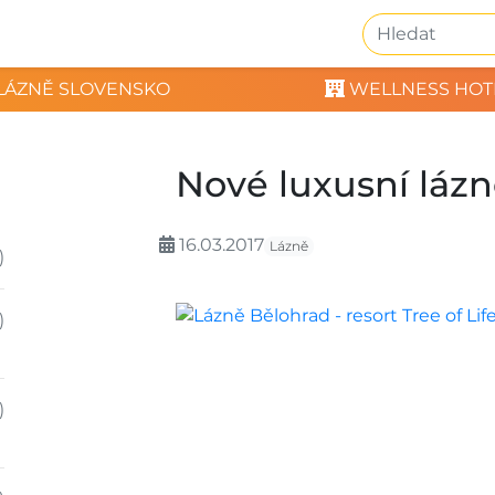
LÁZNĚ SLOVENSKO
WELLNESS HOT
Nové luxusní lázn
16.03.2017
Lázně
)
)
)