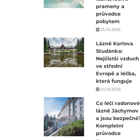
prameny a
průvodce
pobytem
25.03.2026
Lázně Karlova
Studánka:
Nejčistší vzduch
ve střední
Evropě a léčba,
která funguje
24.03.2026
Co léčí radonové
lázně Jáchymov
a jsou bezpečné
Kompletní
průvodce