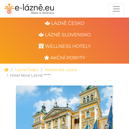
LÁZNĚ ČESKO
LÁZNĚ SLOVENSKO
WELLNESS HOTELY
AKČNÍ POBYTY
Lázně Česko
Mariánské Lázně
Hotel Nové Lázně *****