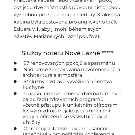
královské kabině nebo v císařském pokoji,
což jsou dvě místnosti s původní historickou
výzdobou pro speciální procedury. Královská
kabina byla postavena pro anglického krále
Eduara VII., aby ji mohl během svých
návštěv Mariánských Lázní používat.
Služby hotelu Nové Lázně *****
97 renovovaných pokojů a apartmánů
Nádherně zrenovovaná novorenesanční
architektura a atmosféra
5* služby a zdravě vyvážená a čerstvá
kuchyně
Luxusní římské lázně se dvěma bazény a
celou řadu zdravotních programů
včetně přístupu k unikátním přírodním
léčivým zdrojům, jako jsou minerální
vody a přirozeně se vyskytující oxid
uhličitý
Ohromující italské novorenesanční
taneční sály pro pořádání konferencí a