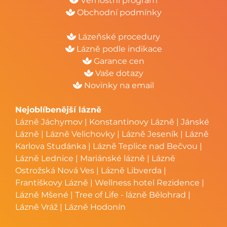
Věrnostní program
Obchodní podmínky
Lázeňské procedury
Lázně podle indikace
Garance cen
Vaše dotazy
Novinky na email
Nejoblíbenější lázně
Lázně Jáchymov
|
Konstantinovy Lázně
|
Jánské
Lázně
|
Lázně Velichovky
|
Lázně Jeseník
|
Lázně
Karlova Studánka
|
Lázně Teplice nad Bečvou
|
Lázně Lednice
|
Mariánské lázně
|
Lázně
Ostrožská Nová Ves
|
Lázně Libverda
|
Františkovy Lázně
|
Wellness hotel Rezidence
|
Lázně Mšené
|
Tree of Life - lázně Bělohrad
|
Lázně Vráž
|
Lázně Hodonín