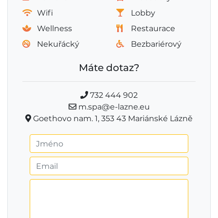
Wifi
Lobby
Wellness
Restaurace
Nekuřácký
Bezbariérový
Máte dotaz?
732 444 902
m.spa@e-lazne.eu
Goethovo nam. 1, 353 43 Mariánské Lázně