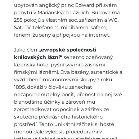
ubytován anglický princ Edward při svém
pobytu v Mariánských Lázních. Budova má
255 pokojů s vlastním soc. zařízením a WC,
Sat.-TV, telefonem, minibarem, safem,
fénem, župany a přípojkou na internet.
Jako člen
„evropské společnosti
královských lázní“
se tento oceňovaný
lázeňský hotel pyšní svými úžasnými
římskými lázněmi. Dva bazény, autentické a
vyzdobené mramorovými sloupy z roku
1895, dokáží v člověku zanechat
nezapomenutelný pocit, přenést na něj své
blahodárné účinky a zároveň mu
zprostředkovat odpočinek a zážitek ze
skutečně překrásného historického
prostředí. Tento unikátní zážitek si hosté
mohou dále vylepšit procedurami v