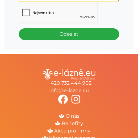
Odeslat
+ 420 732 444 902
info@e-lazne.eu
O nás
Benefity
Akce pro firmy