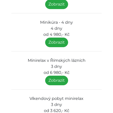
Zobrazit
Minikúra - 4 dny
4 dny
od 4 980,- Kč
Zobrazit
Minirelax v Římských lázních
3 dny
od 6 980,- Kč
Zobrazit
Víkendový pobyt minirelax
3 dny
od 3 620,- Kč