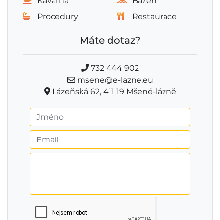
Kavárna
Bazén
Procedury
Restaurace
Máte dotaz?
732 444 902
msene@e-lazne.eu
Lázeňská 62, 411 19 Mšené-lázně