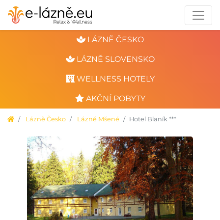
LÁZNĚ ČESKO
LÁZNĚ SLOVENSKO
WELLNESS HOTELY
AKČNÍ POBYTY
Lázně Česko
Lázně Mšené
Hotel Blaník ***