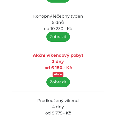
Konopný léčebný týden
5 dnů
od 10 230,- Kč
Zobrazit
Akční víkendový pobyt
3 dny
od 6 180,- Kč
Akce
Zobrazit
Prodloužený víkend
4 dny
od 8 775,- Kč