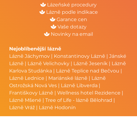
Lázeňské procedury
Lázně podle indikace
Garance cen
Vaše dotazy
Novinky na email
Nejoblíbenější lázně
Lázně Jáchymov
|
Konstantinovy Lázně
|
Jánské
Lázně
|
Lázně Velichovky
|
Lázně Jeseník
|
Lázně
Karlova Studánka
|
Lázně Teplice nad Bečvou
|
Lázně Lednice
|
Mariánské lázně
|
Lázně
Ostrožská Nová Ves
|
Lázně Libverda
|
Františkovy Lázně
|
Wellness hotel Rezidence
|
Lázně Mšené
|
Tree of Life - lázně Bělohrad
|
Lázně Vráž
|
Lázně Hodonín
Oblíbené seniorské pobyty
Pobyt pro seniory v Jáchymově
|
Pobyt pro
seniory ve Slatinicích
|
Pobyt pro seniory v