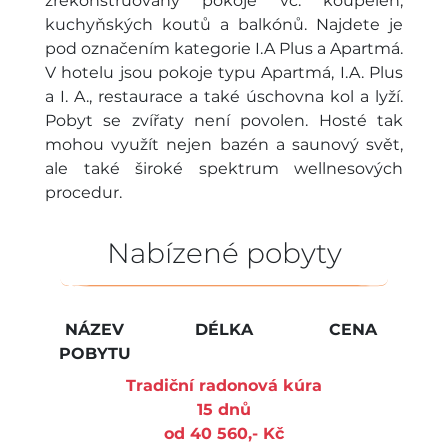
zrekonstruovány pokoje vč. koupelen,
kuchyňských koutů a balkónů. Najdete je
pod označením kategorie I.A Plus a Apartmá.
V hotelu jsou pokoje typu Apartmá, I.A. Plus
a I. A., restaurace a také úschovna kol a lyží.
Pobyt se zvířaty není povolen. Hosté tak
mohou využít nejen bazén a saunový svět,
ale také široké spektrum wellnesových
procedur.
Nabízené pobyty
NÁZEV
DÉLKA
CENA
POBYTU
Tradiční radonová kúra
15 dnů
od 40 560,- Kč