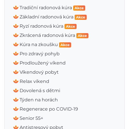
Tradiční radonová kúra
Akce
Základní radonová kúra
Akce
Ryzí radonová kúra
Akce
Zkrácená radonová kúra
Akce
Kúra na zkoušku
Akce
Pro zdravý pohyb
Prodloužený víkend
Víkendový pobyt
Relax víkend
Dovolená s dětmi
Týden na horách
Regenerace po COVID-19
Senior 55+
Antistresový pobyt