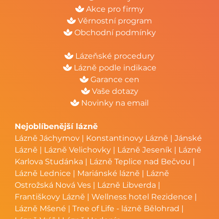
Akce pro firmy
Věrnostní program
Obchodní podmínky
Lázeňské procedury
Lázně podle indikace
Garance cen
Vaše dotazy
Novinky na email
Nejoblíbenější lázně
Lázně Jáchymov
|
Konstantinovy Lázně
|
Jánské
Lázně
|
Lázně Velichovky
|
Lázně Jeseník
|
Lázně
Karlova Studánka
|
Lázně Teplice nad Bečvou
|
Lázně Lednice
|
Mariánské lázně
|
Lázně
Ostrožská Nová Ves
|
Lázně Libverda
|
Františkovy Lázně
|
Wellness hotel Rezidence
|
Lázně Mšené
|
Tree of Life - lázně Bělohrad
|