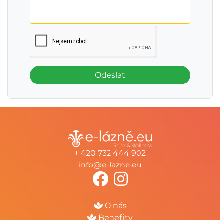
Odeslat
+ 420 732 444 902
info@e-lazne.eu
O nás
Benefity