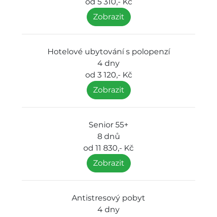
od 5 310,- Kč
Zobrazit
Hotelové ubytování s polopenzí
4 dny
od 3 120,- Kč
Zobrazit
Senior 55+
8 dnů
od 11 830,- Kč
Zobrazit
Antistresový pobyt
4 dny