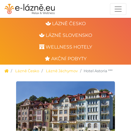
LÁZNĚ ČESKO
LÁZNĚ SLOVENSKO
WELLNESS HOTELY
AKČNÍ POBYTY
Lázně Česko
Lázně Jáchymov
Hotel Astoria ***