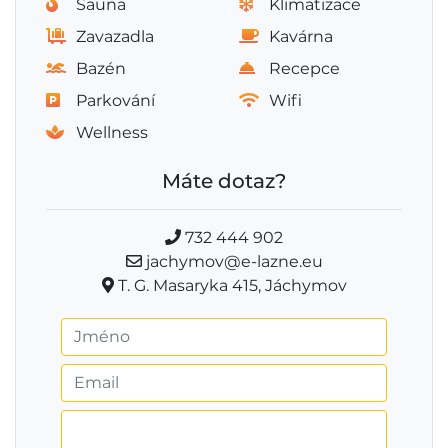
Sauna
Klimatizace
Zavazadla
Kavárna
Bazén
Recepce
Parkování
Wifi
Wellness
Máte dotaz?
732 444 902
jachymov@e-lazne.eu
T. G. Masaryka 415, Jáchymov